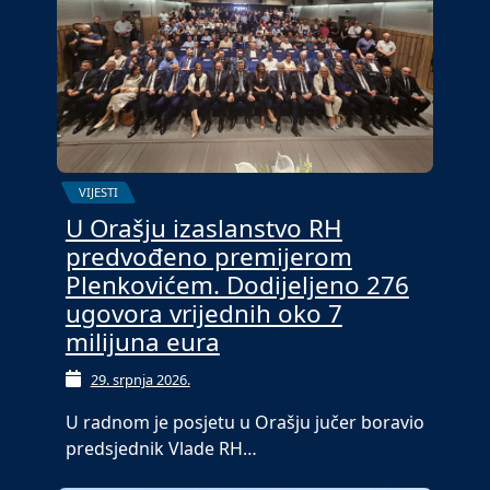
VIJESTI
U Orašju izaslanstvo RH
predvođeno premijerom
Plenkovićem. Dodijeljeno 276
ugovora vrijednih oko 7
milijuna eura
29. srpnja 2026.
U radnom je posjetu u Orašju jučer boravio
predsjednik Vlade RH…