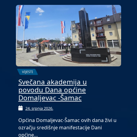
VIJESTI
Svečana akademija u
povodu Dana općine
Domaljevac -Šamac
24. srpnja 2026.
Općina Domaljevac-Šamac ovih dana živi u
ozračju središnje manifestacije Dani
općine…