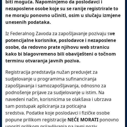
biti moguća. Napominjemo da poslodavci i
nezaposlene osobe koje su se ranije registrirale to
ne moraju ponovno učiniti, osim u slučaju izmjene
unesenih podataka.
Iz Federalnog Zavoda za zapošljavanje pozivaju s
ve
potencijalne korisnike, poslodavce i nezaposlene
osobe, da redovno prate njihovu web stranicu
kako bi blagovremeno bili obaviješteni o točnom
terminu otvaranja javnih poziva.
Registracija predstavlja nužan preduvjet za
sudjelovanje u programima sufinanciranja
zapošljavanja i samozapošljavanja, odnosno za
podnošenje prijave za sudjelovanje u istim. Na
navedeni način, korisnicima se olakšava i ubrzava
sam postupak apliciranja za poticajna
sredstva. Podatke koje poslodavci i fizičke osobe
popune prilikom registracije
NEĆE MORATI
ponovno
unositi prilikom prijavljivanja na javni poziv.