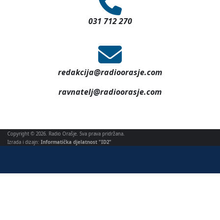
031 712 270
redakcija@radioorasje.com
ravnatelj@radioorasje.com
Copyright © 2026. Radio Orašje. Sva prava pridržana.
Izrada i dizajn:
Informatička djelatnost "ID2"