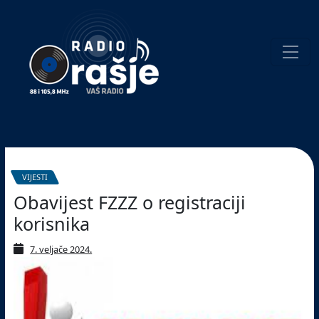
Welcome
to
our
website!
Pretraživanje
VIJESTI
Obavijest FZZZ o registraciji
korisnika
7. veljače 2024.