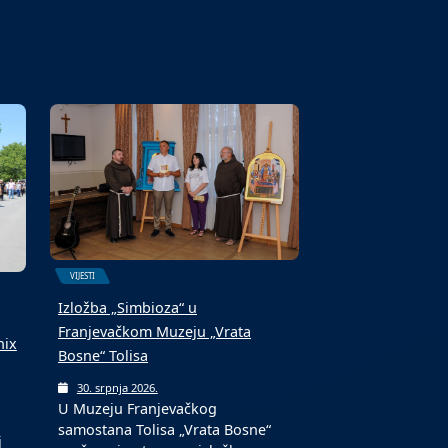
6. kolovoza 2026.
Fond za profesionalnu
 i
rehabilitaciju i zapošljavanje
osoba sa invaliditetom jučer je…
VIJESTI