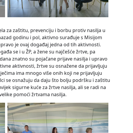
ela za zaštitu, prevenciju i borbu protiv nasilja u
 unazad godinu i pol, aktivno surađuje s Misijom
pravo je ovaj događaj jedna od tih aktivnosti.
ogađa se i u ŽP, a žene su najčešće žrtve, pa
l dana znatno su pojačane prijave nasilja i upravo
tivne aktivnosti, žrtve su osnažene da prijavljuju
riječima ima mnogo više onih koji ne prijavljuju
lci se osnažuju da daju što bolju podršku i zaštitu
jek sigurne kuće za žrtve nasilja, ali se radi na
 velike pomoći žrtvama nasilja.