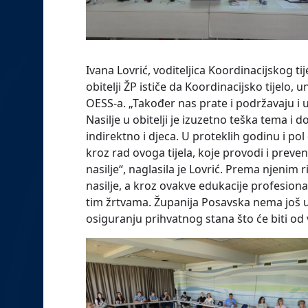
Ivana Lovrić, voditeljica Koordinacijskog tij
obitelji ŽP ističe da Koordinacijsko tijelo,
OESS-a. „Također nas prate i podržavaju i u
Nasilje u obitelji je izuzetno teška tema i d
indirektno i djeca. U proteklih godinu i po
kroz rad ovoga tijela, koje provodi i preven
nasilje“, naglasila je Lovrić. Prema njenim 
nasilje, a kroz ovakve edukacije profesiona
tim žrtvama. Županija Posavska nema još uvi
osiguranju prihvatnog stana što će biti od