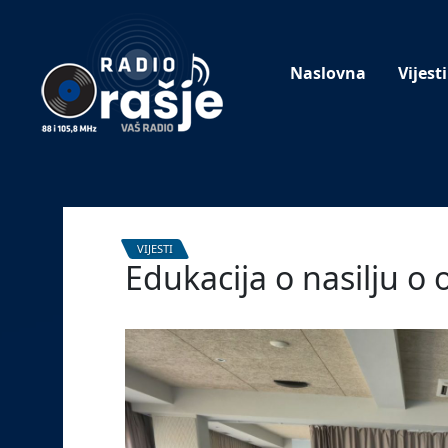
Welcome
to
our
Naslovna
Vijesti
website!
VIJESTI
Edukacija o nasilju o o
18. lipnja 2026.