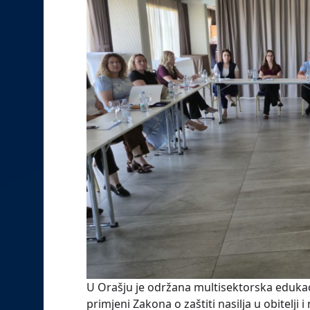
U Orašju je održana multisektorska edukaci
primjeni Zakona o zaštiti nasilja u obitelji