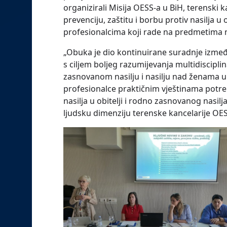
organizirali Misija OESS-a u BiH, terenski k
prevenciju, zaštitu i borbu protiv nasilja u 
profesionalcima koji rade na predmetima nas
„Obuka je dio kontinuirane suradnje izmeđ
s ciljem boljeg razumijevanja multidiscip
zasnovanom nasilju i nasilju nad ženama u
profesionalce praktičnim vještinama potreb
nasilja u obitelji i rodno zasnovanog nasilja
ljudsku dimenziju terenske kancelarije O