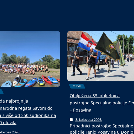
u s novom podlogom
ekipa
olovoza 2026.
6. kolovoza 2026.
aljevcu je održan 4.
Malonogometni turniri u srpnju
ogometni memorijalni
kolovozu tradicionalni su među
 „Mato Matić“, koji…
ljetnim događajima…
VIJESTI