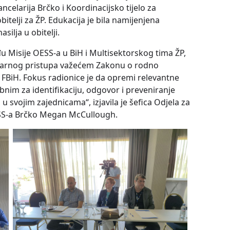
ancelarija Brčko i Koordinacijsko tijelo za
obitelji za ŽP. Edukacija je bila namijenjena
ilja u obitelji.
u Misije OESS-a u BiH i Multisektorskog tima ŽP,
linarnog pristupa važećem Zakonu o rodno
 FBiH. Fokus radionice je da opremi relevantne
nim za identifikaciju, odgovor i preveniranje
 u svojim zajednicama“, izjavila je šefica Odjela za
ESS-a Brčko Megan McCullough.