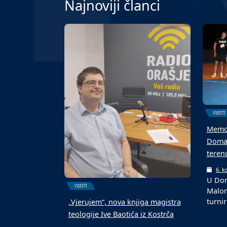
Najnoviji članci
VIJESTI
Memor
Domal