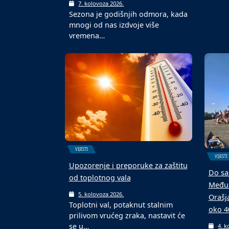
teren
6. k
U Dom
VIJESTI
Malon
turnir
„Vjerujem“, nova knjiga magistra
teologije Ive Baotića iz Kostrča
7. kolovoza 2026.
Sezona je godišnjih odmora, kada
mnogi od nas izdvoje više
vremena…
VIJESTI