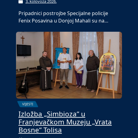
3. kolovoza 2026.
Pripadnici postrojbe Specijalne policije
Fenix Posavina u Donjoj Mahali su na…
VIJESTI
Izložba „Simbioza“ u
Franjevačkom Muzeju „Vrata
Bosne“ Tolisa