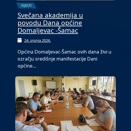
VIJESTI
Svečana akademija u
povodu Dana općine
Domaljevac -Šamac
24. srpnja 2026.
Općina Domaljevac-Šamac ovih dana živi u
ozračju središnje manifestacije Dani
općine…