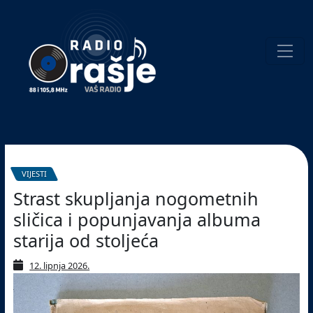
Welcome
to
our
website!
Pretraživanje
VIJESTI
Strast skupljanja nogometnih
sličica i popunjavanja albuma
starija od stoljeća
12. lipnja 2026.