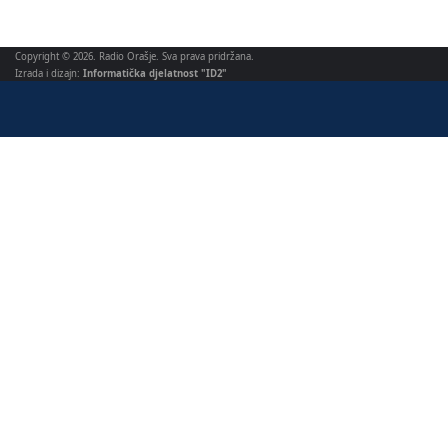
Copyright © 2026. Radio Orašje. Sva prava pridržana.
Izrada i dizajn:
Informatička djelatnost "ID2"