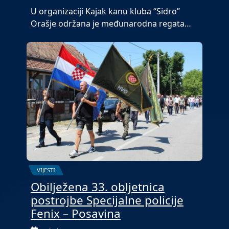
U organizaciji Kajak kanu kluba “Sidro”
Orašje održana je međunarodna regata…
VIJESTI
Obilježena 33. obljetnica
postrojbe Specijalne policije
Fenix – Posavina