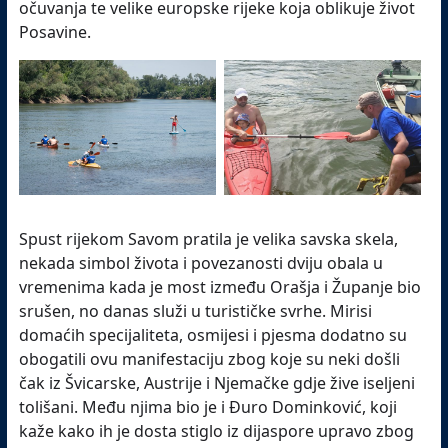
očuvanja te velike europske rijeke koja oblikuje život
Posavine.
Spust rijekom Savom pratila je velika savska skela,
nekada simbol života i povezanosti dviju obala u
vremenima kada je most između Orašja i Županje bio
srušen, no danas služi u turističke svrhe. Mirisi
domaćih specijaliteta, osmijesi i pjesma dodatno su
obogatili ovu manifestaciju zbog koje su neki došli
čak iz Švicarske, Austrije i Njemačke gdje žive iseljeni
tolišani. Među njima bio je i Đuro Dominković, koji
kaže kako ih je dosta stiglo iz dijaspore upravo zbog