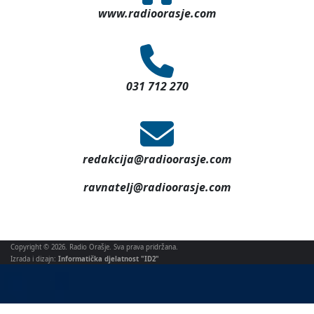
www.radioorasje.com
031 712 270
redakcija@radioorasje.com
ravnatelj@radioorasje.com
Copyright © 2026. Radio Orašje. Sva prava pridržana.
Izrada i dizajn:
Informatička djelatnost "ID2"