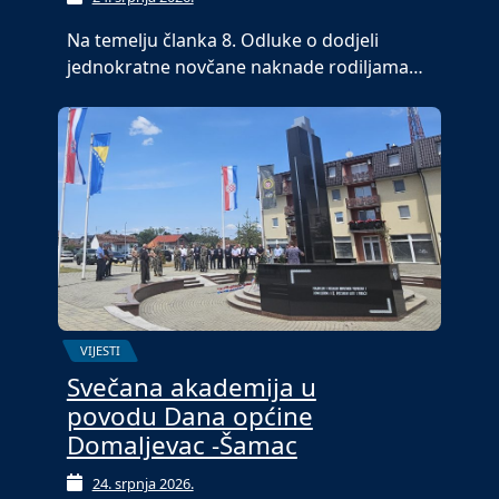
Na temelju članka 8. Odluke o dodjeli
jednokratne novčane naknade rodiljama…
VIJESTI
Svečana akademija u
povodu Dana općine
Domaljevac -Šamac
24. srpnja 2026.