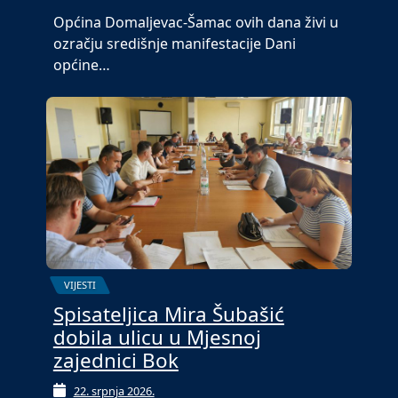
Općina Domaljevac-Šamac ovih dana živi u
ozračju središnje manifestacije Dani
općine…
VIJESTI
Spisateljica Mira Šubašić
dobila ulicu u Mjesnoj
zajednici Bok
22. srpnja 2026.