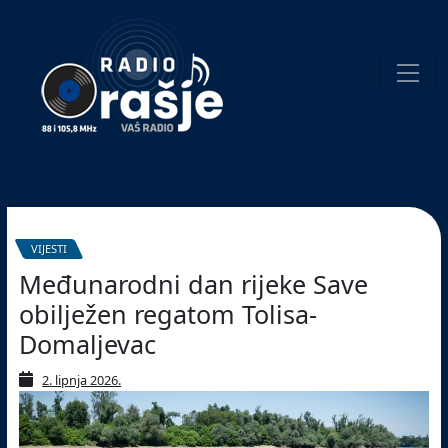
Welcome
to
our
website!
Pretraživanje
VIJESTI
Međunarodni dan rijeke Save
obilježen regatom Tolisa-
Domaljevac
2. lipnja 2026.