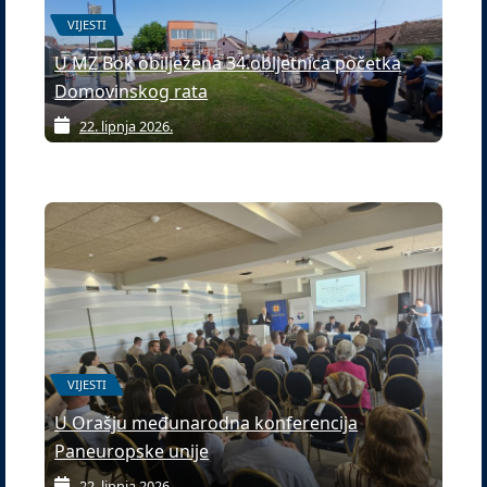
VIJESTI
U MZ Bok obilježena 34.obljetnica početka
Domovinskog rata
22. lipnja 2026.
VIJESTI
U Orašju međunarodna konferencija
Paneuropske unije
22. lipnja 2026.