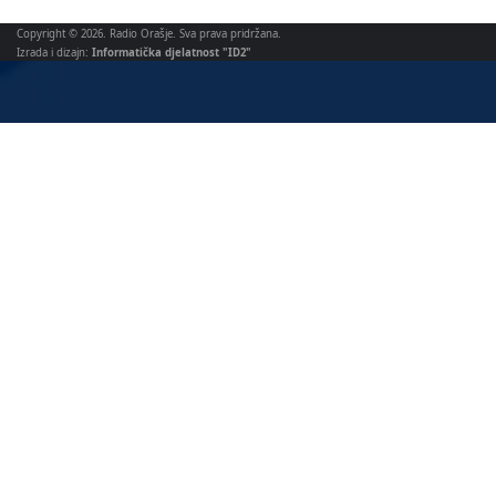
031 712 270
redakcija@radioorasje.com
ravnatelj@radioorasje.com
Copyright © 2026. Radio Orašje. Sva prava pridržana.
Izrada i dizajn:
Informatička djelatnost "ID2"