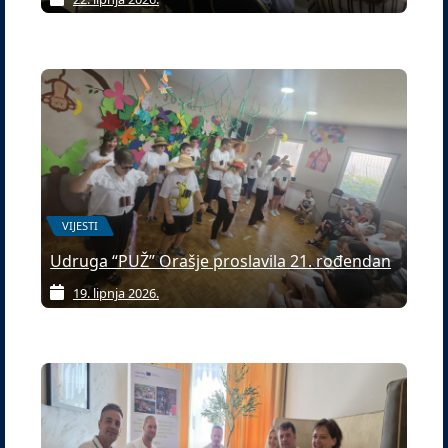
VIJESTI
Udruga “PUŽ” Orašje proslavila 21. rođendan
19. lipnja 2026.