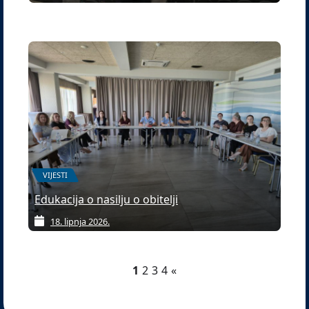
VIJESTI
Edukacija o nasilju o obitelji
18. lipnja 2026.
1
2
3
4
«