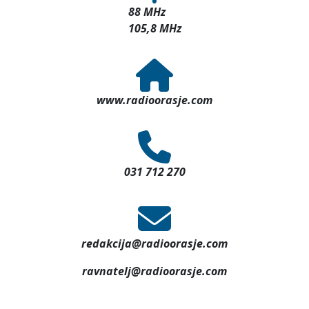
8. ulica broj 3/1
76270 Orašje
88 MHz
105,8 MHz
www.radioorasje.com