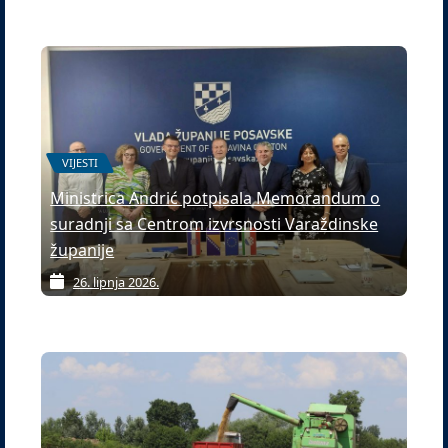
VIJESTI
Ministrica Andrić potpisala Memorandum o
suradnji sa Centrom izvrsnosti Varaždinske
županije
26. lipnja 2026.