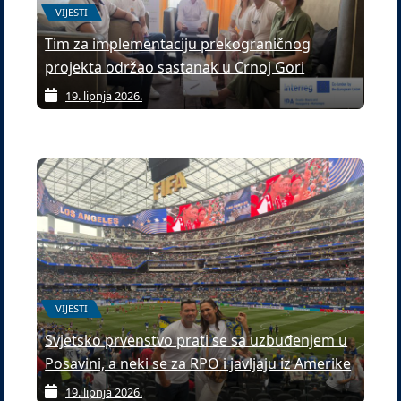
VIJESTI
Tim za implementaciju prekograničnog
projekta održao sastanak u Crnoj Gori
19. lipnja 2026.
VIJESTI
Svjetsko prvenstvo prati se sa uzbuđenjem u
Posavini, a neki se za RPO i javljaju iz Amerike
19. lipnja 2026.