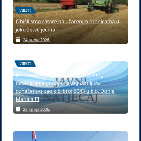
VIJESTI
Obišli smo ratare na užarenim oranicama u
jeku žetve ječma
24. lipnja 2026.
VIJESTI
Javni natječaj o prodaji putem javnog
nadmetanja građevinskog zemljišta
označenog kao k.č. broj 6043 u k.o. Donja
Mahala III
23. lipnja 2026.