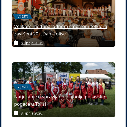
VIJESTI
Velikom međunarodnom smotrom folklora
završeni 20. „Dani Tolise“
8. lipnja 2026.
VIJESTI
Natjecanje u spravljanju najbolje posavske
pogače u Tolisi
8. lipnja 2026.