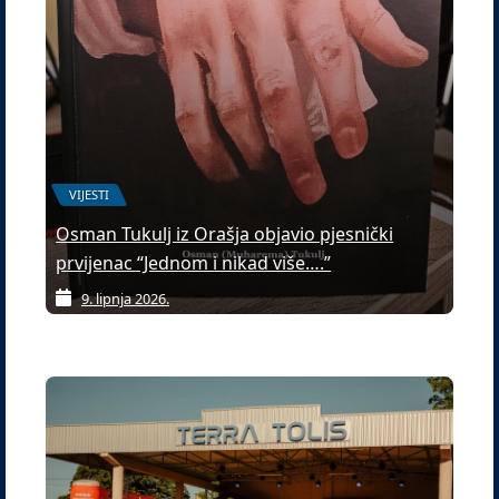
VIJESTI
Osman Tukulj iz Orašja objavio pjesnički
prvijenac “Jednom i nikad više….”
9. lipnja 2026.