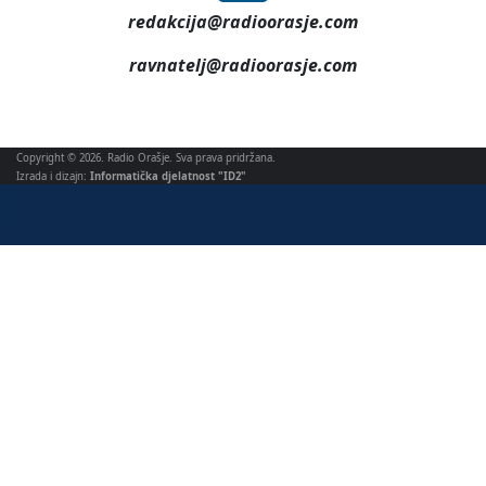
www.radioorasje.com
031 712 270
redakcija@radioorasje.com
ravnatelj@radioorasje.com
Copyright © 2026. Radio Orašje. Sva prava pridržana.
Izrada i dizajn:
Informatička djelatnost "ID2"