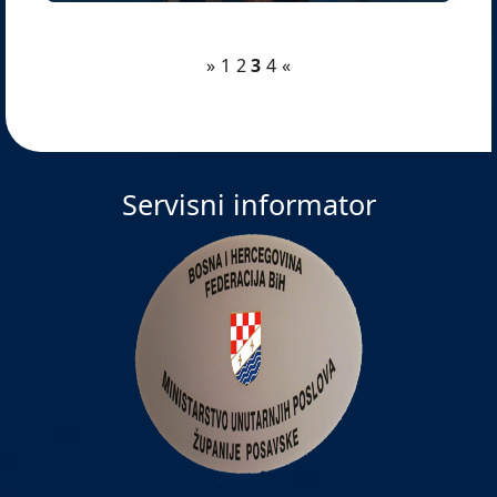
»
1
2
3
4
«
Servisni informator