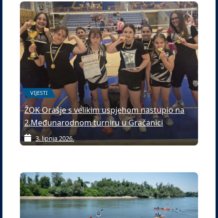
VIJESTI
ŽOK Orašje s velikim uspjehom nastupio na
2.Međunarodnom turniru u Gračanici
3. lipnja 2026.