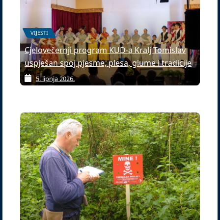
VIJESTI
Cjelovečernji program KUD-a Kralj Tomislav
uspješan spoj pjesme, plesa, glume i tradicije
5. lipnja 2026.