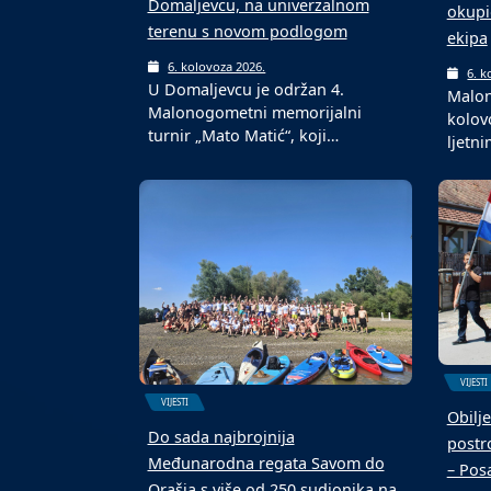
Domaljevcu, na univerzalnom
okupi
terenu s novom podlogom
ekipa
6. kolovoza 2026.
6. k
U Domaljevcu je održan 4.
Malon
Malonogometni memorijalni
kolov
turnir „Mato Matić“, koji…
ljetn
VIJESTI
VIJESTI
Obilje
Do sada najbrojnija
postro
Međunarodna regata Savom do
– Pos
Orašja s više od 250 sudionika na