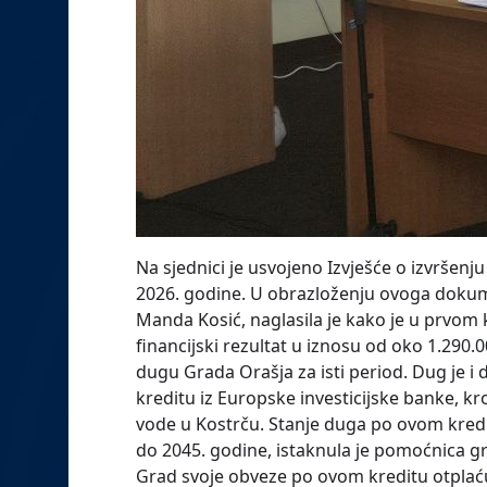
Na sjednici je usvojeno Izvješće o izvršenj
2026. godine. U obrazloženju ovoga dokum
Manda Kosić, naglasila je kako je u prvom 
financijski rezultat u iznosu od oko 1.290.0
dugu Grada Orašja za isti period. Dug je i
kreditu iz Europske investicijske banke, kro
vode u Kostrču. Stanje duga po ovom kredi
do 2045. godine, istaknula je pomoćnica g
Grad svoje obveze po ovom kreditu otplać