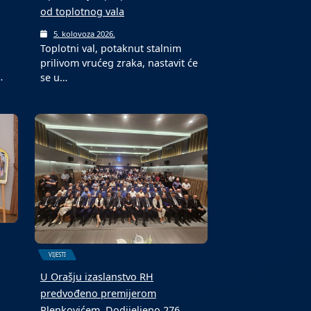
od toplotnog vala
5. kolovoza 2026.
Toplotni val, potaknut stalnim
prilivom vrućeg zraka, nastavit će
…
se u…
VIJESTI
U Orašju izaslanstvo RH
predvođeno premijerom
Plenkovićem. Dodijeljeno 276