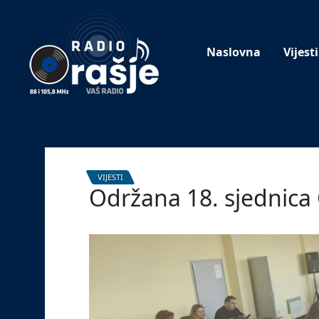
Welcome
to
our
Naslovna
Vijesti
website!
VIJESTI
Održana 18. sjednica 
10. lipnja 2026.