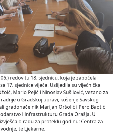
06.) redovitu 18. sjednicu, koja je započela
 17. sjednice vijeća. Uslijedila su vijećnička
 Džoić, Mario Pejić i Ninoslav Sušilović, vezano za
e radnje u Gradskoj upravi, košenje Savskog
ali gradonačelnik Marijan Oršolić i Pero Baotić
darstvo i infrastrukturu Grada Orašja. U
ri izvješća o radu za proteklu godinu: Centra za
vodnje, te Ljekarne.