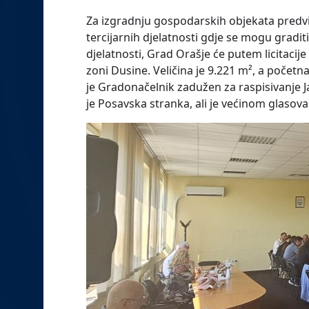
Za izgradnju gospodarskih objekata predvi
tercijarnih djelatnosti gdje se mogu gradit
djelatnosti, Grad Orašje će putem licitaci
zoni Dusine. Veličina je 9.221 m², a početn
je Gradonačelnik zadužen za raspisivanje 
je Posavska stranka, ali je većinom glasova