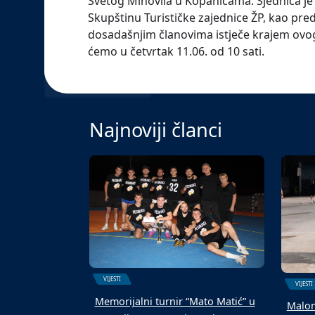
Svetog Mihovila u Kopanicama. Sjednica j
Skupštinu Turističke zajednice ŽP, kao pr
dosadašnjim članovima istječe krajem ovog
ćemo u četvrtak 11.06. od 10 sati.
Najnoviji članci
VIJESTI
VIJESTI
Memorijalni turnir “Mato Matić” u
Malon