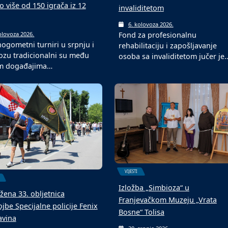
o više od 150 igrača iz 12
invaliditetom
6. kolovoza 2026.
Fond za profesionalnu
olovoza 2026.
ogometni turniri u srpnju i
rehabilitaciju i zapošljavanje
ozu tradicionalni su među
osoba sa invaliditetom jučer je
im događajima…
VIJESTI
Izložba „Simbioza“ u
žena 33. obljetnica
Franjevačkom Muzeju „Vrata
jbe Specijalne policije Fenix
Bosne“ Tolisa
avina