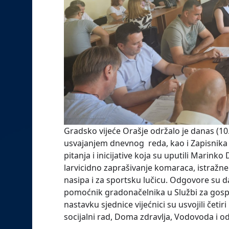
Gradsko vijeće Orašje održalo je danas (10.
usvajanjem dnevnog reda, kao i Zapisnika sa
pitanja i inicijative koja su uputili Marinko
larvicidno zaprašivanje komaraca, istražn
nasipa i za sportsku lučicu. Odgovore su d
pomoćnik gradonačelnika u Službi za gospo
nastavku sjednice vijećnici su usvojili četi
socijalni rad, Doma zdravlja, Vodovoda i od