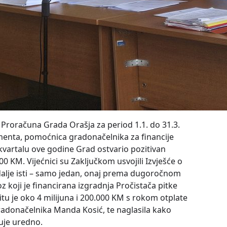
u Proračuna Grada Orašja za period 1.1. do 31.3.
enta, pomoćnica gradonačelnika za financije
kvartalu ove godine Grad ostvario pozitivan
00 KM. Vijećnici su Zaključkom usvojili Izvješće o
 dalje isti – samo jedan, onaj prema dugoročnom
z koji je financirana izgradnja Pročistača pitke
tu je oko 4 milijuna i 200.000 KM s rokom otplate
radonačelnika Manda Kosić, te naglasila kako
uje uredno.