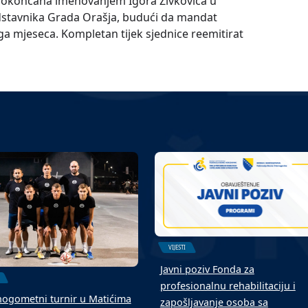
e okončana imenovanjem Igora Živkovića u
edstavnika Grada Orašja, budući da mandat
a mjeseca. Kompletan tijek sjednice reemitirat
VIJESTI
Javni poziv Fonda za
profesionalnu rehabilitaciju i
ogometni turnir u Matićima
zapošljavanje osoba sa