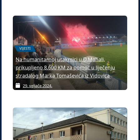
VIJESTI
Na humanitarnoj utakmici u D.Mahali,
prikupljeno 8.600 KM za pomoć u liječenju
stradalog Marka Tomaševića iz Vidovica
29. veljače 2024.