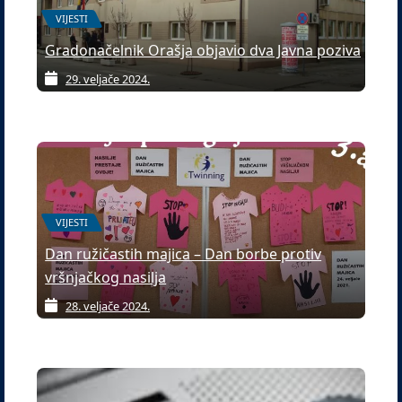
VIJESTI
Gradonačelnik Orašja objavio dva Javna poziva
29. veljače 2024.
VIJESTI
Dan ružičastih majica – Dan borbe protiv
vršnjačkog nasilja
28. veljače 2024.