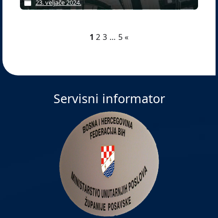
23. veljače 2024.
1
2
3
…
5
«
Servisni informator