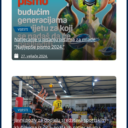
VIJESTI
Natjecanje u pisanju pisama za mlade,
“Najljepše pismo 2024.”
27. veljače 2024.
VIJESTI
Javni poziv za dodjelu sredstava sportskim
klubovima iz ŽP, u ligaškim natjecanjima