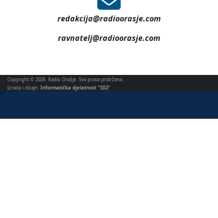
www.radioorasje.com
031 712 270
redakcija@radioorasje.com
ravnatelj@radioorasje.com
Copyright © 2026. Radio Orašje. Sva prava pridržana.
Izrada i dizajn:
Informatička djelatnost "ID2"