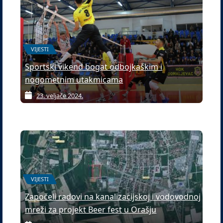
VIJESTI
Sportski vikend bogat odbojkaškim i
nogometnim utakmicama
23. veljače 2024.
VIJESTI
Započeli radovi na kanalizacijskoj i vodovodnoj
mreži za projekt Beer fest u Orašju