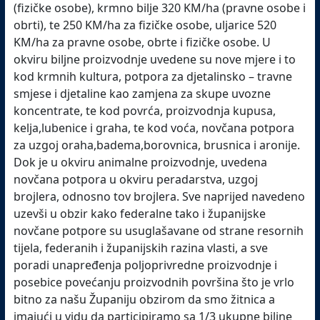
(fizičke osobe), krmno bilje 320 KM/ha (pravne osobe i
obrti), te 250 KM/ha za fizičke osobe, uljarice 520
KM/ha za pravne osobe, obrte i fizičke osobe.
U
okviru biljne proizvodnje uvedene su nove mjere i to
kod krmnih kultura, potpora za djetalinsko – travne
smjese i djetaline kao zamjena za skupe uvozne
koncentrate, te kod povrća, proizvodnja kupusa,
kelja,lubenice i graha, te kod voća, novčana potpora
za uzgoj oraha,badema,borovnica, brusnica i aronije.
Dok je u okviru animalne proizvodnje, uvedena
novčana potpora u okviru peradarstva, uzgoj
brojlera, odnosno tov brojlera.
Sve naprijed navedeno
uzevši u obzir kako federalne tako i županijske
novčane potpore su usuglašavane od strane resornih
tijela, federanih i županijskih razina vlasti, a sve
poradi unapređenja poljoprivredne proizvodnje i
posebice povećanju proizvodnih površina što je vrlo
bitno za našu Županiju obzirom da smo žitnica a
imajući u vidu da participiramo sa 1/3 ukupne biljne