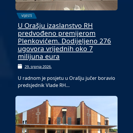
VIJESTI
U Orašju izaslanstvo RH
predvođeno premijerom
Plenkovićem. Dodijeljeno 276
ugovora vrijednih oko 7
milijuna eura
29. srpnja 2026.
U radnom je posjetu u Orašju jučer boravio
predsjednik Vlade RH…