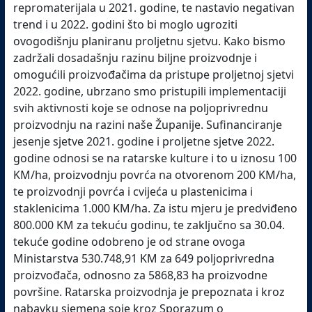
repromaterijala u 2021. godine, te nastavio negativan
trend i u 2022. godini što bi moglo ugroziti
ovogodišnju planiranu proljetnu sjetvu. Kako bismo
zadržali dosadašnju razinu biljne proizvodnje i
omogućili proizvođačima da pristupe proljetnoj sjetvi
2022. godine, ubrzano smo pristupili implementaciji
svih aktivnosti koje se odnose na poljoprivrednu
proizvodnju na razini naše Županije.
Sufinanciranje
jesenje sjetve 2021. godine i proljetne sjetve 2022.
godine odnosi se na ratarske kulture i to u iznosu 100
KM/ha, proizvodnju povrća na otvorenom 200 KM/ha,
te proizvodnji povrća i cvijeća u plastenicima i
staklenicima 1.000 KM/ha. Za istu mjeru je predviđeno
800.000 KM za tekuću godinu, te zaključno sa 30.04.
tekuće godine odobreno je od strane ovoga
Ministarstva 530.748,91 KM za 649 poljoprivredna
proizvođača, odnosno za 5868,83 ha proizvodne
površine.
Ratarska proizvodnja je prepoznata i kroz
nabavku sjemena soje kroz Sporazum o