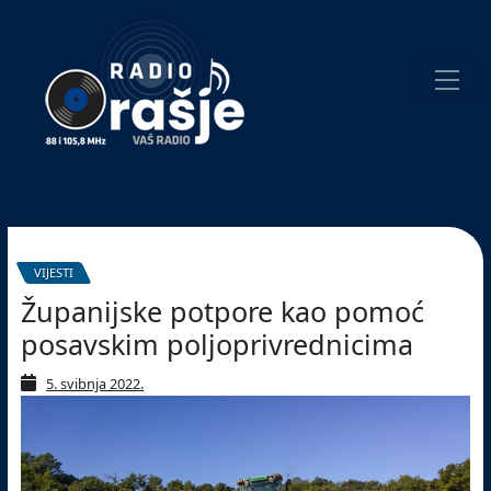
Welcome
to
our
website!
Pretraživanje
VIJESTI
Županijske potpore kao pomoć
posavskim poljoprivrednicima
5. svibnja 2022.