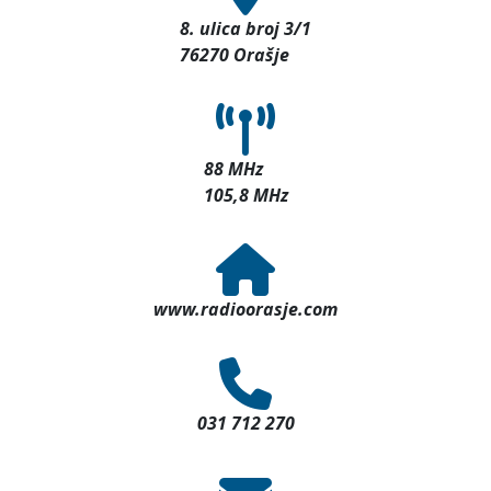
8. ulica broj 3/1
76270 Orašje
88 MHz
105,8 MHz
www.radioorasje.com
031 712 270