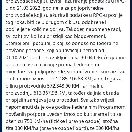
proizvođače koji su izvršili ažuriranje podataka u RPG-
u do 21.03.2022. godine, a za poljoprivredne
proizvođače koji su ažurirali podatke u RPG-u poslije
tog roka, biti će u drugom ciklusu odobrene i
podijeljene količine goriva.
Također, napomene radi,
svi zahtjevi koji su pristigli kao blagovremeni,
utemeljeni i potpuni, a koji se odnose na federalne
novčane potpore, koji obuhvaćaju period od
01.10.2021. godine a zaključno sa 30.04.tekuće godine
upućeno je na plaćanje prema Federalnom
ministarstvu poljoprivrede, vodoprivrede i šumarstva
u ukupnom iznosu od 1.185.716,88 KM, a od toga za
biljnu proizvodnju 572.348,90 KM i animalnu
proizvodnju 613.367,98 KM, također daljnja obrada
prispjelih zahtjeva je u proceduri.
Svakako vrijedi
napomenuti da je ove godine Federalnim Programom
novčanih potpora uvećan iznos po kulturama i to za
pšenicu 750 KM/ha (fizičke i pravne osobe), stočna
žita 380 KM/ha (pravne osobe i obrti), te 300 KM/ha