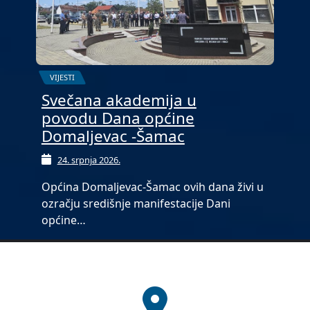
VIJESTI
Svečana akademija u
povodu Dana općine
Domaljevac -Šamac
24. srpnja 2026.
Općina Domaljevac-Šamac ovih dana živi u
ozračju središnje manifestacije Dani
općine…