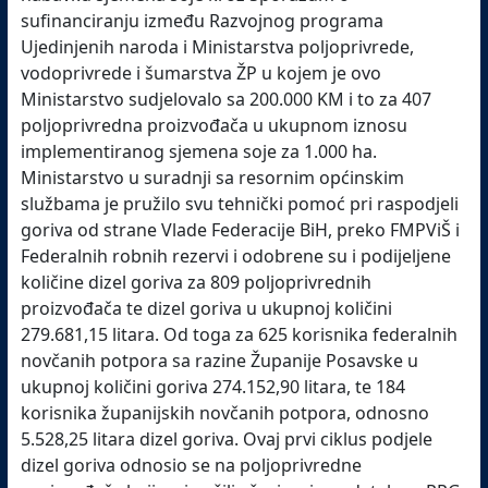
sufinanciranju između Razvojnog programa
Ujedinjenih naroda i Ministarstva poljoprivrede,
vodoprivrede i šumarstva ŽP u kojem je ovo
Ministarstvo sudjelovalo sa 200.000 KM i to za 407
poljoprivredna proizvođača u ukupnom iznosu
implementiranog sjemena soje za 1.000 ha.
Ministarstvo u suradnji sa resornim općinskim
službama je pružilo svu tehnički pomoć pri raspodjeli
goriva od strane Vlade Federacije BiH, preko FMPViŠ i
Federalnih robnih rezervi i odobrene su i podijeljene
količine dizel goriva za 809 poljoprivrednih
proizvođača te dizel goriva u ukupnoj količini
279.681,15 litara. Od toga za 625 korisnika federalnih
novčanih potpora sa razine Županije Posavske u
ukupnoj količini goriva 274.152,90 litara, te 184
korisnika županijskih novčanih potpora, odnosno
5.528,25 litara dizel goriva. Ovaj prvi ciklus podjele
dizel goriva odnosio se na poljoprivredne