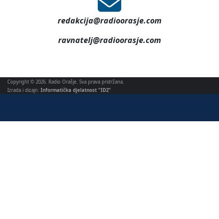
redakcija@radioorasje.com
ravnatelj@radioorasje.com
Copyright © 2026. Radio Orašje. Sva prava pridržana.
Izrada i dizajn:
Informatička djelatnost "ID2"