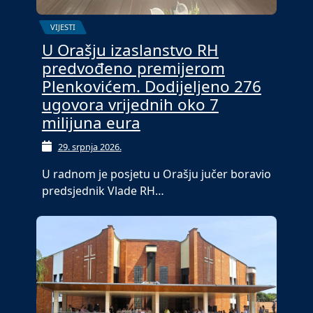
VIJESTI
U Orašju izaslanstvo RH
predvođeno premijerom
Plenkovićem. Dodijeljeno 276
ugovora vrijednih oko 7
milijuna eura
29. srpnja 2026.
U radnom je posjetu u Orašju jučer boravio
predsjednik Vlade RH…