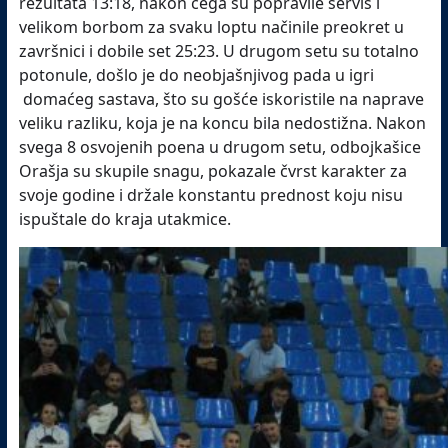
rezultata 13:18, nakon čega su popravile servis i
velikom borbom za svaku loptu načinile preokret u
završnici i dobile set 25:23. U drugom setu su totalno
potonule, došlo je do neobjašnjivog pada u igri
domaćeg sastava, što su gošće iskoristile na naprave
veliku razliku, koja je na koncu bila nedostižna. Nakon
svega 8 osvojenih poena u drugom setu, odbojkašice
Orašja su skupile snagu, pokazale čvrst karakter za
svoje godine i držale konstantu prednost koju nisu
ispuštale do kraja utakmice.