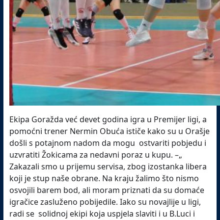
Ekipa Goražda već devet godina igra u Premijer ligi, a
pomoćni trener Nermin Obuća ističe kako su u Orašje
došli s potajnom nadom da mogu ostvariti pobjedu i
uzvratiti Žokicama za nedavni poraz u kupu. –„
Zakazali smo u prijemu servisa, zbog izostanka libera
koji je stup naše obrane. Na kraju žalimo što nismo
osvojili barem bod, ali moram priznati da su domaće
igračice zasluženo pobijedile. Iako su novajlije u ligi,
radi se solidnoj ekipi koja uspjela slaviti i u B.Luci i