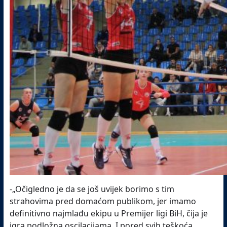
-„Očigledno je da se još uvijek borimo s tim
strahovima pred domaćom publikom, jer imamo
definitivno najmlađu ekipu u Premijer ligi BiH, čija je
igra podložna oscilacijama. I pored svih teškoća,