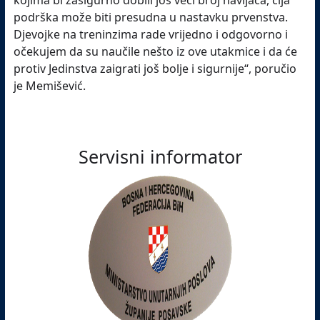
kojima bi zasigurno dobili još veći broj navijača, čija
podrška može biti presudna u nastavku prvenstva.
Djevojke na treninzima rade vrijedno i odgovorno i
očekujem da su naučile nešto iz ove utakmice i da će
protiv Jedinstva zaigrati još bolje i sigurnije“, poručio
je Memišević.
Servisni informator