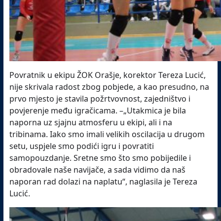
Povratnik u ekipu ŽOK Orašje, korektor Tereza Lucić,
nije skrivala radost zbog pobjede, a kao presudno, na
prvo mjesto je stavila požrtvovnost, zajedništvo i
povjerenje među igračicama. –„Utakmica je bila
naporna uz sjajnu atmosferu u ekipi, ali i na
tribinama. Iako smo imali velikih oscilacija u drugom
setu, uspjele smo podići igru i povratiti
samopouzdanje. Sretne smo što smo pobijedile i
obradovale naše navijače, a sada vidimo da naš
naporan rad dolazi na naplatu“, naglasila je Tereza
Lucić.