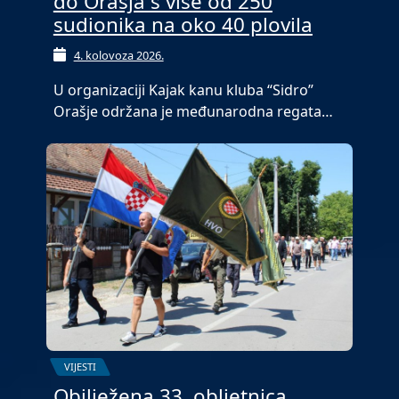
do Orašja s više od 250
sudionika na oko 40 plovila
4. kolovoza 2026.
U organizaciji Kajak kanu kluba “Sidro”
Orašje održana je međunarodna regata…
VIJESTI
Obilježena 33. obljetnica