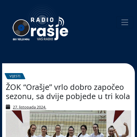
Welcome
to
our
website!
Pretraživanje
VIJESTI
ŽOK “Orašje” vrlo dobro započeo
sezonu, sa dvije pobjede u tri kola
27. listopada 2024.