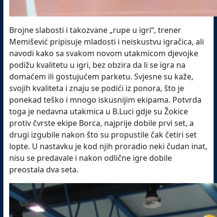
Brojne slabosti i takozvane „rupe u igri“, trener
Memišević pripisuje mladosti i neiskustvu igračica, ali
navodi kako sa svakom novom utakmicom djevojke
podižu kvalitetu u igri, bez obzira da li se igra na
domaćem ili gostujućem parketu. Svjesne su kaže,
svojih kvaliteta i znaju se podići iz ponora, što je
ponekad teško i mnogo iskusnijim ekipama. Potvrda
toga je nedavna utakmica u B.Luci gdje su Žokice
protiv čvrste ekipe Borca, najprije dobile prvi set, a
drugi izgubile nakon što su propustile čak četiri set
lopte. U nastavku je kod njih proradio neki čudan inat,
nisu se predavale i nakon odlične igre dobile
preostala dva seta.