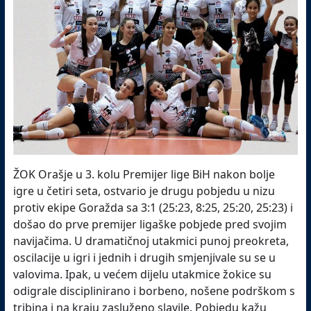
ŽOK Orašje u 3. kolu Premijer lige BiH nakon bolje
igre u četiri seta, ostvario je drugu pobjedu u nizu
protiv ekipe Goražda sa 3:1 (25:23, 8:25, 25:20, 25:23) i
došao do prve premijer ligaške pobjede pred svojim
navijačima. U dramatičnoj utakmici punoj preokreta,
oscilacije u igri i jednih i drugih smjenjivale su se u
valovima. Ipak, u većem dijelu utakmice žokice su
odigrale disciplinirano i borbeno, nošene podrškom s
tribina i na kraju zasluženo slavile. Pobjedu kažu