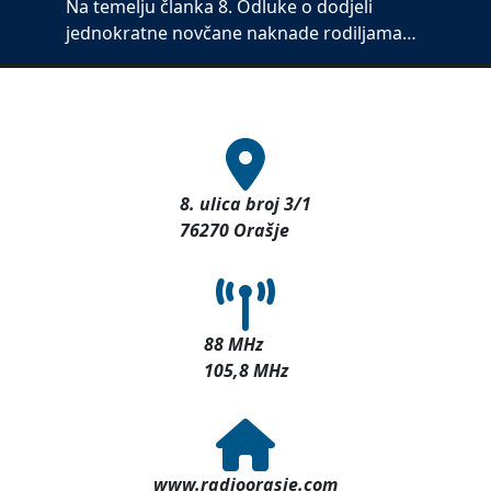
Na temelju članka 8. Odluke o dodjeli
jednokratne novčane naknade rodiljama…
8. ulica broj 3/1
76270 Orašje
88 MHz
105,8 MHz
www.radioorasje.com