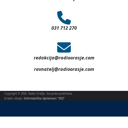
031 712 270
redakcija@radioorasje.com
ravnatelj@radioorasje.com
Copyright © 2026. Radio Orašje. Sva prava pridržana.
Izrada i dizajn:
Informatička djelatnost "ID2"