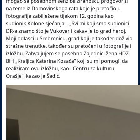
mogao sa posebnom senzibiliziranošću progovoriti
na teme iz Domovinskoga rata koje je pretočio u
fotografije zabilježene tijekom 12. godina kao
sudionik Kolone sjećanja. –„Svi mi koji smo sudionici
DR-a znamo što je Vukovar i kakav je to grad heroj.
Moji odlasci u Srebrenicu, grad koji je također doživio
strašne trenutke, također su pretočeni u fotografije i
izložbu. Zahvaljujem se posebno Zajednici žena HDZ
BiH „Kraljica Katarina Kosača“ koji su mi pomogli da
realiziram ovu izložbu, kao i Centru za kulturu
Orašje“, kazao je Šadić.