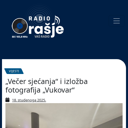
Welcome
to
our
website!
Pretraživanje
VIJESTI
„Večer sjećanja“ i izložba
fotografija „Vukovar“
18. studenoga 2025.