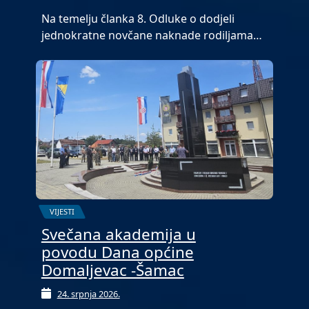
Na temelju članka 8. Odluke o dodjeli
jednokratne novčane naknade rodiljama…
VIJESTI
Svečana akademija u
povodu Dana općine
Domaljevac -Šamac
24. srpnja 2026.