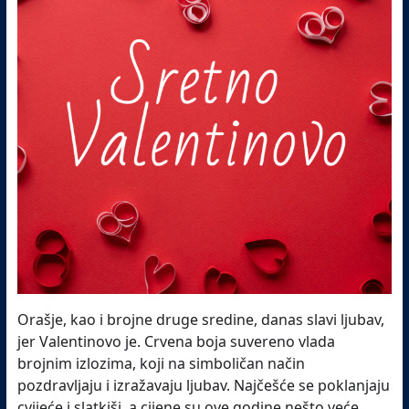
Orašje, kao i brojne druge sredine, danas slavi ljubav,
jer Valentinovo je. Crvena boja suvereno vlada
brojnim izlozima, koji na simboličan način
pozdravljaju i izražavaju ljubav. Najčešće se poklanjaju
cvijeće i slatkiši, a cijene su ove godine nešto veće