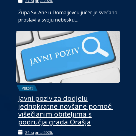
27. srpnja 2026.
Župa Sv. Ane u Domaljevcu jučer je svečano
proslavila svoju nebesku…
VIJESTI
Javni poziv za dodjelu
jednokratne novčane pomoći
višečlanim obiteljima s
područja grada Orašja
24. srpnja 2026.