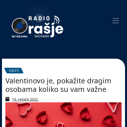
Welcome
to
our
website!
Pretraživanje
VIJESTI
Valentinovo je, pokažite dragim
osobama koliko su vam važne
14. veljače 2022.