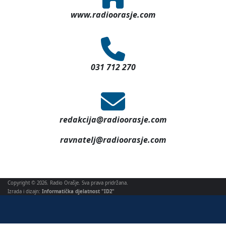
www.radioorasje.com
031 712 270
redakcija@radioorasje.com
ravnatelj@radioorasje.com
Copyright © 2026. Radio Orašje. Sva prava pridržana.
Izrada i dizajn:
Informatička djelatnost "ID2"