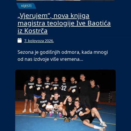
VIJESTI
„Vjerujem“, nova knjiga
magistra teologije Ive Baotića
iz Kostrča
7. kolovoza 2026.
Sezona je godišnjih odmora, kada mnogi
od nas izdvoje više vremena…