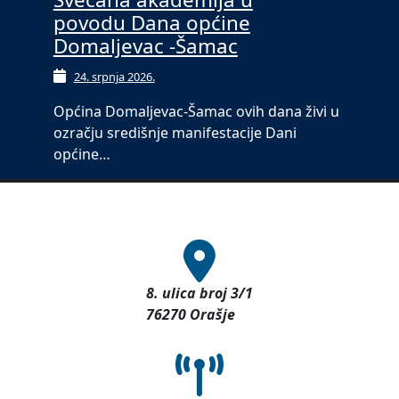
povodu Dana općine
Domaljevac -Šamac
24. srpnja 2026.
Općina Domaljevac-Šamac ovih dana živi u
ozračju središnje manifestacije Dani
općine…
8. ulica broj 3/1
76270 Orašje