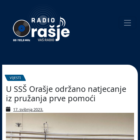
Welcome
to
our
website!
Pretraživanje
VIJESTI
U SSŠ Orašje održano natjecanje
iz pružanja prve pomoći
17. svibnja 2023.