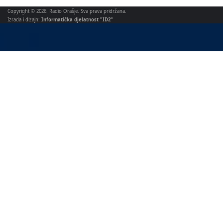
Copyright © 2026. Radio Orašje. Sva prava pridržana.
Izrada i dizajn:
Informatička djelatnost "ID2"