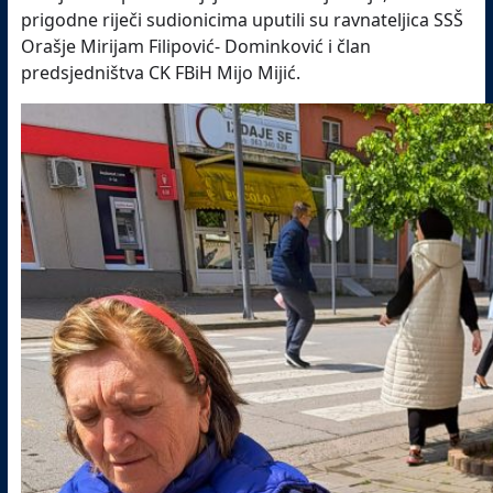
prigodne riječi sudionicima uputili su ravnateljica SSŠ
Orašje Mirijam Filipović- Dominković i član
predsjedništva CK FBiH Mijo Mijić.