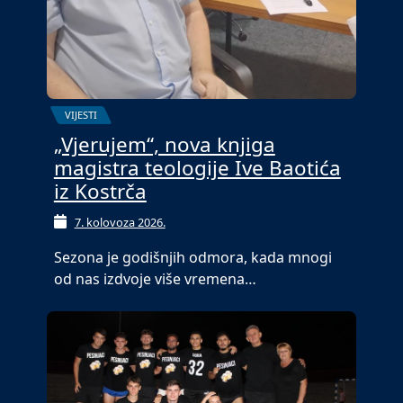
VIJESTI
„Vjerujem“, nova knjiga
magistra teologije Ive Baotića
iz Kostrča
7. kolovoza 2026.
Sezona je godišnjih odmora, kada mnogi
od nas izdvoje više vremena…