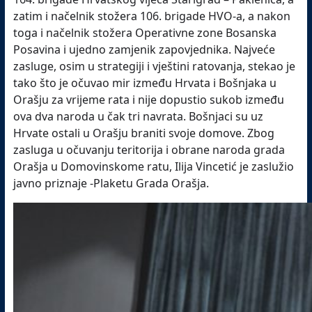
zatim i načelnik stožera 106. brigade HVO-a, a nakon
toga i načelnik stožera Operativne zone Bosanska
Posavina i ujedno zamjenik zapovjednika. Najveće
zasluge, osim u strategiji i vještini ratovanja, stekao je
tako što je očuvao mir između Hrvata i Bošnjaka u
Orašju za vrijeme rata i nije dopustio sukob između
ova dva naroda u čak tri navrata. Bošnjaci su uz
Hrvate ostali u Orašju braniti svoje domove. Zbog
zasluga u očuvanju teritorija i obrane naroda grada
Orašja u Domovinskome ratu, Ilija Vincetić je zaslužio
javno priznaje -Plaketu Grada Orašja.