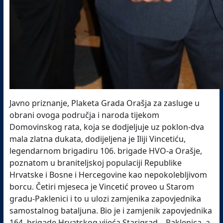
Javno priznanje, Plaketa Grada Orašja za zasluge u
obrani ovoga područja i naroda tijekom
Domovinskog rata, koja se dodjeljuje uz poklon-dva
mala zlatna dukata, dodijeljena je Iliji Vincetiću,
legendarnom brigadiru 106. brigade HVO-a Orašje,
poznatom u braniteljskoj populaciji Republike
Hrvatske i Bosne i Hercegovine kao nepokolebljivom
borcu. Četiri mjeseca je Vincetić proveo u Starom
gradu-Paklenici i to u ulozi zamjenika zapovjednika
samostalnog bataljuna. Bio je i zamjenik zapovjednika
164. brigade Hrvatskog vijeća Starigrad – Paklenica, a