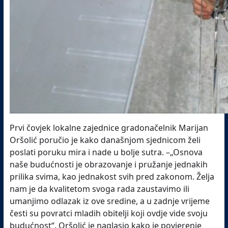
Prvi čovjek lokalne zajednice gradonačelnik Marijan
Oršolić poručio je kako današnjom sjednicom želi
poslati poruku mira i nade u bolje sutra. –„Osnova
naše budućnosti je obrazovanje i pružanje jednakih
prilika svima, kao jednakost svih pred zakonom. Želja
nam je da kvalitetom svoga rada zaustavimo ili
umanjimo odlazak iz ove sredine, a u zadnje vrijeme
česti su povratci mladih obitelji koji ovdje vide svoju
budućnost“. Oršolić je naglasio kako je povjerenje