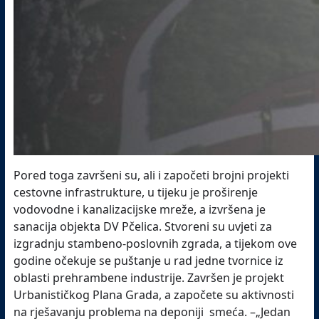
Pored toga završeni su, ali i započeti brojni projekti
cestovne infrastrukture, u tijeku je proširenje
vodovodne i kanalizacijske mreže, a izvršena je
sanacija objekta DV Pčelica. Stvoreni su uvjeti za
izgradnju stambeno-poslovnih zgrada, a tijekom ove
godine očekuje se puštanje u rad jedne tvornice iz
oblasti prehrambene industrije. Završen je projekt
Urbanističkog Plana Grada, a započete su aktivnosti
na rješavanju problema na deponiji smeća. –„Jedan