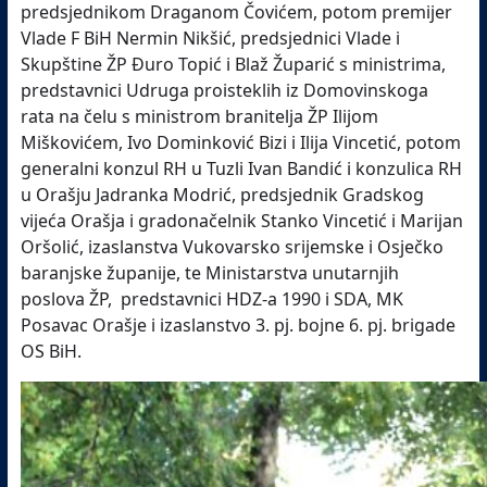
predsjednikom Draganom Čovićem, potom premijer
Vlade F BiH Nermin Nikšić, predsjednici Vlade i
Skupštine ŽP Đuro Topić i Blaž Župarić s ministrima,
predstavnici Udruga proisteklih iz Domovinskoga
rata na čelu s ministrom branitelja ŽP Ilijom
Miškovićem, Ivo Dominković Bizi i Ilija Vincetić, potom
generalni konzul RH u Tuzli Ivan Bandić i konzulica RH
u Orašju Jadranka Modrić, predsjednik Gradskog
vijeća Orašja i gradonačelnik Stanko Vincetić i Marijan
Oršolić, izaslanstva Vukovarsko srijemske i Osječko
baranjske županije, te Ministarstva unutarnjih
poslova ŽP, predstavnici HDZ-a 1990 i SDA, MK
Posavac Orašje i izaslanstvo 3. pj. bojne 6. pj. brigade
OS BiH.