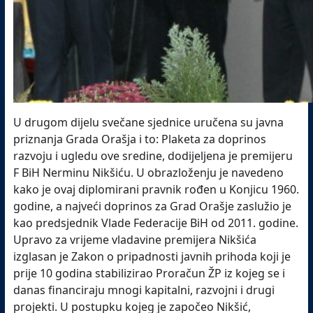
U drugom dijelu svečane sjednice uručena su javna
priznanja Grada Orašja i to: Plaketa za doprinos
razvoju i ugledu ove sredine, dodijeljena je premijeru
F BiH Nerminu Nikšiću. U obrazloženju je navedeno
kako je ovaj diplomirani pravnik rođen u Konjicu 1960.
godine, a najveći doprinos za Grad Orašje zaslužio je
kao predsjednik Vlade Federacije BiH od 2011. godine.
Upravo za vrijeme vladavine premijera Nikšića
izglasan je Zakon o pripadnosti javnih prihoda koji je
prije 10 godina stabilizirao Proračun ŽP iz kojeg se i
danas financiraju mnogi kapitalni, razvojni i drugi
projekti. U postupku kojeg je započeo Nikšić,