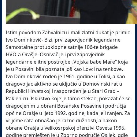
Istim povodom Zahvalnicu i mali zlatni dukat je primio
Ivo Dominković- Bizi, prvi zapovjednik legendarne
Samostalne protuoklopne satnije 106-te brigade
HVO-a Orašje. Osnivač je i prvi zapovjednik
legendarne elitne postrojbe „Vojska babe Mare“ koja
je u Posavini bila poznata još kao Lovci na tenkove.
Ivo Dominković rođen je 1961. godine u Tolisi, a kao
dragovoljac aktivno se uključio u Domovinski rat u
Republici Hrvatskoj i raspoređen je u Stari Grad –
Paklenicu. Iskustvo koje je tamo stekao, pokazat će se
dragocjenim u obrani Bosanske Posavine i područja
općine Orašje u ljeto 1992. godine, kada je i ranjen. Za
vrijeme rata obnašao je razne dužnosti, a nakon
obrane Orašja u velikosrpskoj ofenzivi Osveta 1995.
godine premješten je u Zborno područje Osijek, gdje