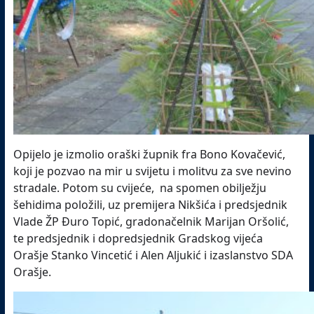
Opijelo je izmolio oraški župnik fra Bono Kovačević,
koji je pozvao na mir u svijetu i molitvu za sve nevino
stradale. Potom su cvijeće, na spomen obilježju
šehidima položili, uz premijera Nikšića i predsjednik
Vlade ŽP Đuro Topić, gradonačelnik Marijan Oršolić,
te predsjednik i dopredsjednik Gradskog vijeća
Orašje Stanko Vincetić i Alen Aljukić i izaslanstvo SDA
Orašje.