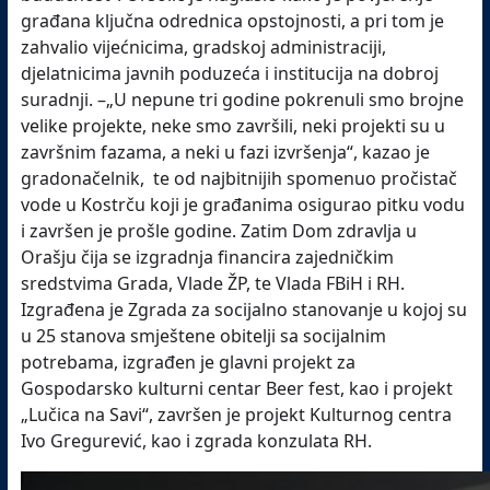
građana ključna odrednica opstojnosti, a pri tom je
zahvalio vijećnicima, gradskoj administraciji,
djelatnicima javnih poduzeća i institucija na dobroj
suradnji. –„U nepune tri godine pokrenuli smo brojne
velike projekte, neke smo završili, neki projekti su u
završnim fazama, a neki u fazi izvršenja“, kazao je
gradonačelnik, te od najbitnijih spomenuo pročistač
vode u Kostrču koji je građanima osigurao pitku vodu
i završen je prošle godine. Zatim Dom zdravlja u
Orašju čija se izgradnja financira zajedničkim
sredstvima Grada, Vlade ŽP, te Vlada FBiH i RH.
Izgrađena je Zgrada za socijalno stanovanje u kojoj su
u 25 stanova smještene obitelji sa socijalnim
potrebama, izgrađen je glavni projekt za
Gospodarsko kulturni centar Beer fest, kao i projekt
„Lučica na Savi“, završen je projekt Kulturnog centra
Ivo Gregurević, kao i zgrada konzulata RH.