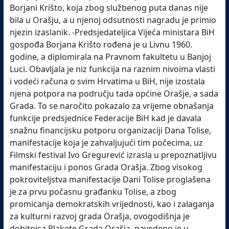
Borjani Krišto, koja zbog službenog puta danas nije
bila u Orašju, a u njenoj odsutnosti nagradu je primio
njezin izaslanik. -Predsjedateljica Vijeća ministara BiH
gospođa Borjana Krišto rođena je u Livnu 1960.
godine, a diplomirala na Pravnom fakultetu u Banjoj
Luci. Obavljala je niz funkcija na raznim nivoima vlasti
i vodeći računa o svim Hrvatima u BiH, nije izostala
njena potpora na području tada općine Orašje, a sada
Grada. To se naročito pokazalo za vrijeme obnašanja
funkcije predsjednice Federacije BiH kad je davala
snažnu financijsku potporu organizaciji Dana Tolise,
manifestacije koja je zahvaljujući tim počecima, uz
Filmski festival Ivo Gregurević izrasla u prepoznatljivu
manifestaciju i ponos Grada Orašja. Zbog visokog
pokroviteljstva manifestacije Dani Tolise proglašena
je za prvu počasnu građanku Tolise, a zbog
promicanja demokratskih vrijednosti, kao i zalaganja
za kulturni razvoj grada Orašja, ovogodišnja je
dobitnica Plakete Grada Orašja, navedeno je u