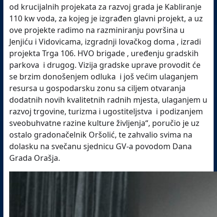
od krucijalnih projekata za razvoj grada je Kabliranje
110 kw voda, za kojeg je izgrađen glavni projekt, a uz
ove projekte radimo na razminiranju površina u
Jenjiću i Vidovicama, izgradnji lovačkog doma , izradi
projekta Trga 106. HVO brigade , uređenju gradskih
parkova i drugog. Vizija gradske uprave provodit će
se brzim donošenjem odluka i još većim ulaganjem
resursa u gospodarsku zonu sa ciljem otvaranja
dodatnih novih kvalitetnih radnih mjesta, ulaganjem u
razvoj trgovine, turizma i ugostiteljstva i podizanjem
sveobuhvatne razine kulture življenja“, poručio je uz
ostalo gradonačelnik Oršolić, te zahvalio svima na
dolasku na svečanu sjednicu GV-a povodom Dana
Grada Orašja.