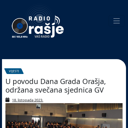
Welcome
to
our
website!
Pretraživanje
VIJESTI
U povodu Dana Grada Orašja,
održana svečana sjednica GV
18. listopada 2023.