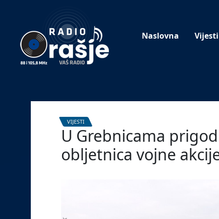
Welcome
to
our
Naslovna
Vijesti
website!
VIJESTI
U Grebnicama prigodn
obljetnica vojne akcij
19. kolovoza 2024.