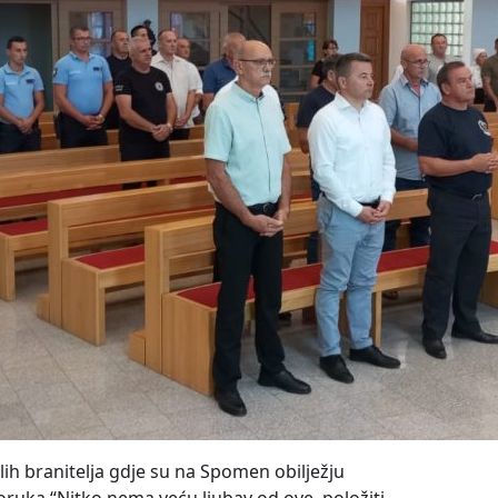
lih branitelja gdje su na Spomen obilježju