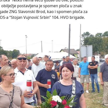
poruka “Nitko nema veću ljubav od ove, položiti
en obilježje postavljena je spomen ploča u znak
rigade ZNG Slavonski Brod, kao i spomen ploča za
HOS-a “Stojan Vujnović Srbin” 104. HVO brigade.