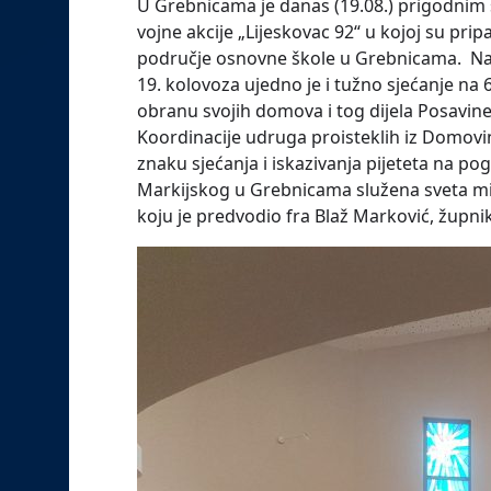
U Grebnicama je danas (19.08.) prigodnim 
vojne akcije „Lijeskovac 92“ u kojoj su prip
područje osnovne škole u Grebnicama. Naž
19. kolovoza ujedno je i tužno sjećanje na 6 
obranu svojih domova i tog dijela Posavine.
Koordinacije udruga proisteklih iz Domovi
znaku sjećanja i iskazivanja pijeteta na pogi
Markijskog u Grebnicama služena sveta mis
koju je predvodio fra Blaž Marković, župni