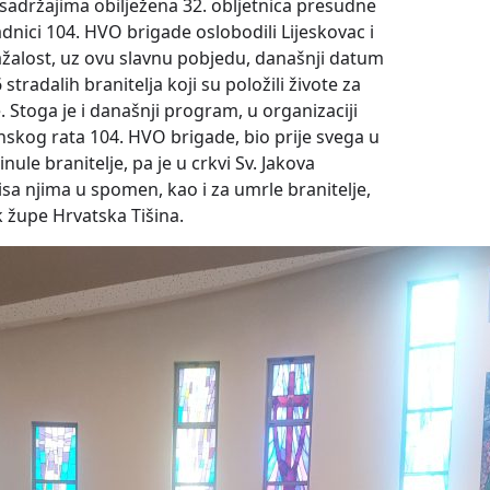
sadržajima obilježena 32. obljetnica presudne
adnici 104. HVO brigade oslobodili Lijeskovac i
alost, uz ovu slavnu pobjedu, današnji datum
stradalih branitelja koji su položili živote za
 Stoga je i današnji program, u organizaciji
nskog rata 104. HVO brigade, bio prije svega u
nule branitelje, pa je u crkvi Sv. Jakova
a njima u spomen, kao i za umrle branitelje,
k župe Hrvatska Tišina.