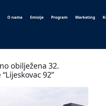
O nama
Emisije
Program
Marketing
K
o obilježena 32.
e “Lijeskovac 92”