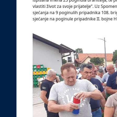
ispisana imena 23 poginula branitelja, te 
vlastiti život za svoje prijatelje”. Uz Spom
sjećanja na 9 poginulih pripadnika 108. b
sjećanje na poginule pripadnike II. bojne 