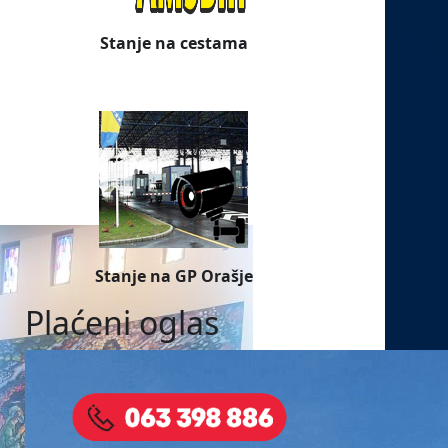
Stanje na cestama
Stanje na GP Orašje
Plaćeni oglas