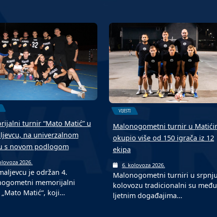
VIJESTI
ijalni turnir “Mato Matić” u
Malonogometni turnir u Matić
jevcu, na univerzalnom
okupio više od 150 igrača iz 12
u s novom podlogom
ekipa
olovoza 2026.
6. kolovoza 2026.
aljevcu je održan 4.
Malonogometni turniri u srpnju
ogometni memorijalni
kolovozu tradicionalni su među
 „Mato Matić“, koji…
ljetnim događajima…