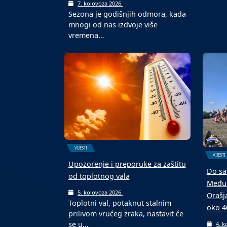
7. kolovoza 2026.
Sezona je godišnjih odmora, kada
mnogi od nas izdvoje više
vremena…
VIJESTI
VIJESTI
Upozorenje i preporuke za zaštitu
Do sa
od toplotnog vala
Međun
5. kolovoza 2026.
Orašj
Toplotni val, potaknut stalnim
oko 4
prilivom vrućeg zraka, nastavit će
se u…
4. k