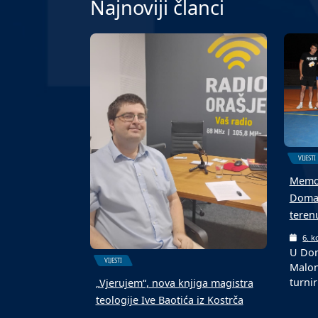
Najnoviji članci
VIJESTI
Memor
Domal
teren
6. k
U Dom
VIJESTI
Malon
turnir
„Vjerujem“, nova knjiga magistra
teologije Ive Baotića iz Kostrča