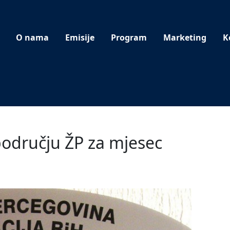
O nama
Emisije
Program
Marketing
K
području ŽP za mjesec