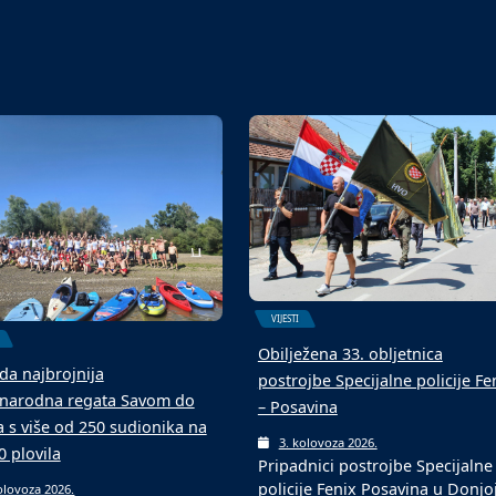
VIJESTI
Obilježena 33. obljetnica
da najbrojnija
postrojbe Specijalne policije Fe
arodna regata Savom do
– Posavina
a s više od 250 sudionika na
3. kolovoza 2026.
0 plovila
Pripadnici postrojbe Specijalne
policije Fenix Posavina u Donjo
olovoza 2026.