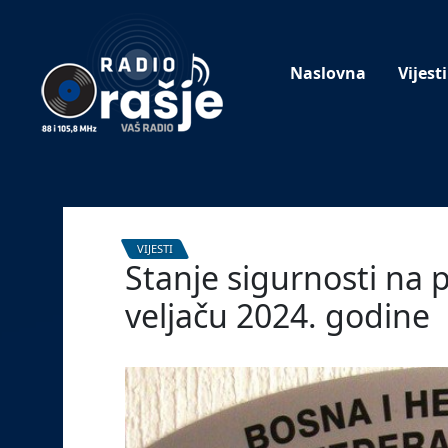
Welcome
to
our
Naslovna
Vijesti
website!
VIJESTI
Stanje sigurnosti na 
veljaču 2024. godine
13. ožujka 2024.