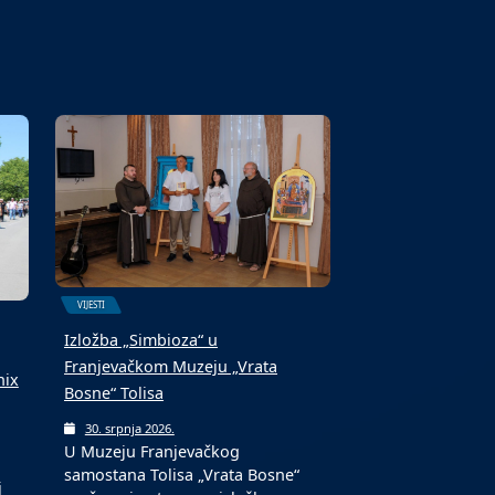
VIJESTI
Izložba „Simbioza“ u
Franjevačkom Muzeju „Vrata
nix
Bosne“ Tolisa
30. srpnja 2026.
U Muzeju Franjevačkog
samostana Tolisa „Vrata Bosne“
j