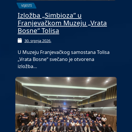
VIJESTI
Izložba „Simbioza“ u
Franjevačkom Muzeju „Vrata
Bosne“ Tolisa
30. srpnja 2026.
U Muzeju Franjevačkog samostana Tolisa
„Vrata Bosne“ svečano je otvorena
izložba…