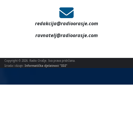
redakcija@radioorasje.com
ravnatelj@radioorasje.com
Copyright © 2026. Radio Orašje. Sva prava pridržana.
Izrada i dizajn:
Informatička djelatnost "ID2"