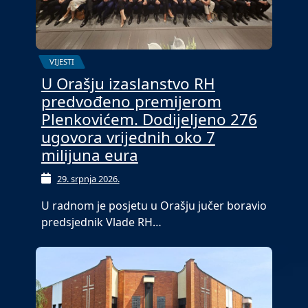
VIJESTI
U Orašju izaslanstvo RH
predvođeno premijerom
Plenkovićem. Dodijeljeno 276
ugovora vrijednih oko 7
milijuna eura
29. srpnja 2026.
U radnom je posjetu u Orašju jučer boravio
predsjednik Vlade RH…