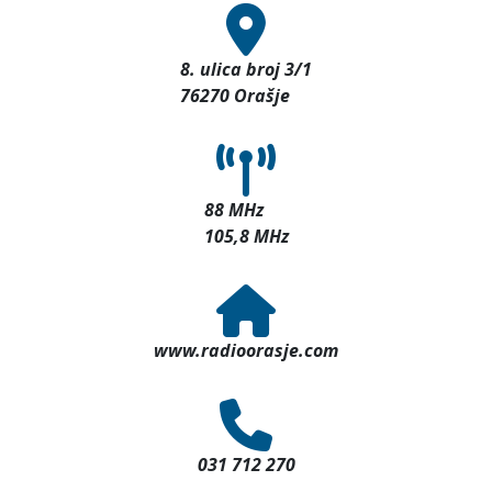
8. ulica broj 3/1
76270 Orašje
88 MHz
105,8 MHz
www.radioorasje.com
031 712 270