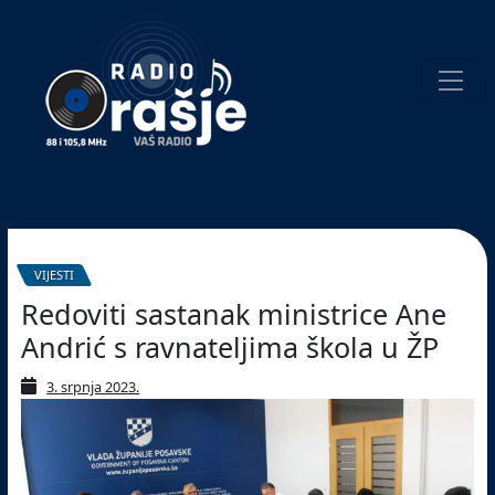
Welcome
to
our
website!
Pretraživanje
VIJESTI
Redoviti sastanak ministrice Ane
Andrić s ravnateljima škola u ŽP
3. srpnja 2023.