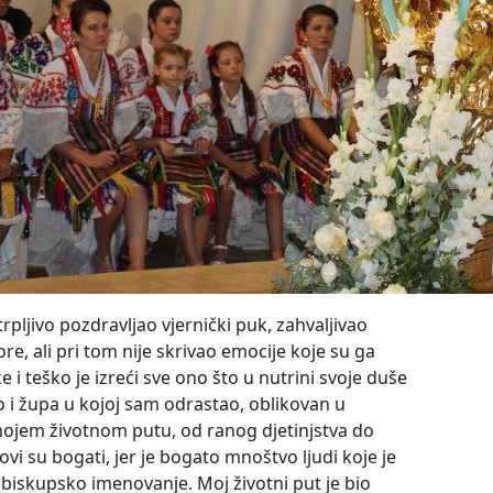
rpljivo pozdravljao vjernički puk, zahvaljivao
re, ali pri tom nije skrivao emocije koje su ga
e i teško je izreći sve ono što u nutrini svoje duše
o i župa u kojoj sam odrastao, oblikovan u
mojem životnom putu, od ranog djetinjstva do
ovi su bogati, jer je bogato mnoštvo ljudi koje je
 biskupsko imenovanje. Moj životni put je bio