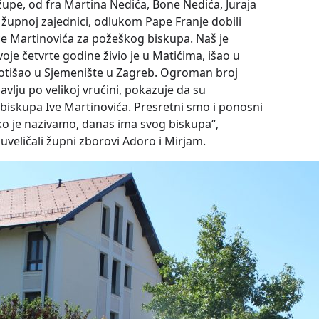
e župe, od fra Martina Nedića, Bone Nedića, Juraja
j župnoj zajednici, odlukom Pape Franje dobili
ice Martinovića za požeškog biskupa. Naš je
oje četvrte godine živio je u Matićima, išao u
 otišao u Sjemenište u Zagreb. Ogroman broj
vlju po velikoj vrućini, pokazuje da su
u biskupa Ive Martinovića. Presretni smo i ponosni
o je nazivamo, danas ima svog biskupa“,
u uveličali župni zborovi Adoro i Mirjam.