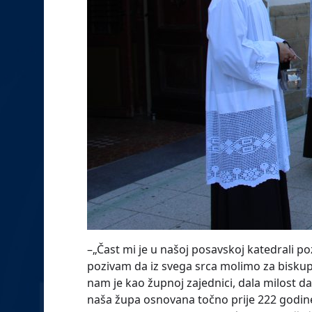
–„Čast mi je u našoj posavskoj katedrali po
pozivam da iz svega srca molimo za biskupa
nam je kao župnoj zajednici, dala milost d
naša župa osnovana točno prije 222 godine,