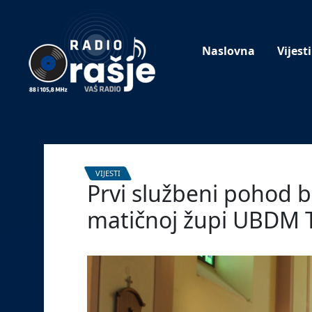
Welcome
to
our
Naslovna
Vijesti
website!
VIJESTI
Prvi službeni pohod b
matičnoj župi UBDM T
12. kolovoza 2024.