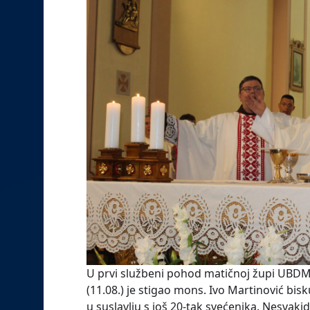
U prvi službeni pohod matičnoj župi UBDM
(11.08.) je stigao mons. Ivo Martinović bis
u suslavlju s još 20-tak svećenika. Nesvak