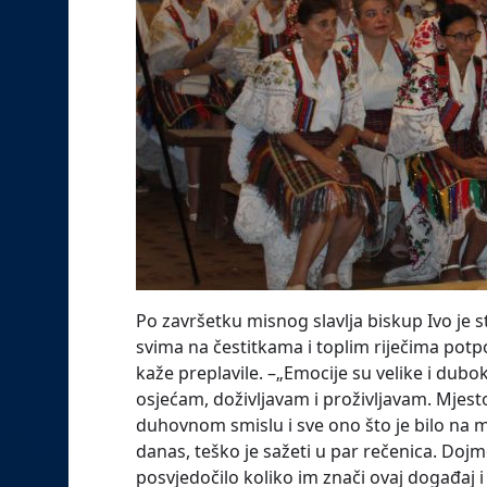
Po završetku misnog slavlja biskup Ivo je st
svima na čestitkama i toplim riječima potpo
kaže preplavile. –„Emocije su velike i dubok
osjećam, doživljavam i proživljavam. Mjest
duhovnom smislu i sve ono što je bilo na 
danas, teško je sažeti u par rečenica. Dojm
posvjedočilo koliko im znači ovaj događaj i