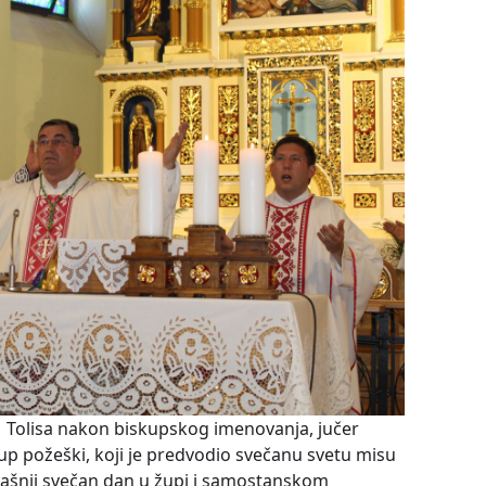
 Tolisa nakon biskupskog imenovanja, jučer
kup požeški, koji je predvodio svečanu svetu misu
idašnji svečan dan u župi i samostanskom