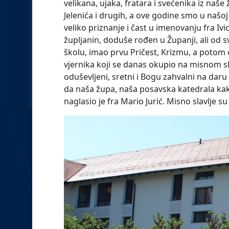
velikana, ujaka, fratara i svećenika iz naš
Jelenića i drugih, a ove godine smo u našo
veliko priznanje i čast u imenovanju fra Iv
župljanin, doduše rođen u Županji, ali od sv
školu, imao prvu Pričest, Krizmu, a potom
vjernika koji se danas okupio na misnom sla
oduševljeni, sretni i Bogu zahvalni na dar
da naša župa, naša posavska katedrala kak
naglasio je fra Mario Jurić. Misno slavlje s