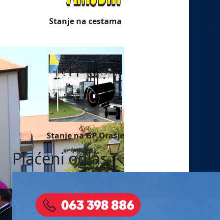
Stanje na cestama
Stanje na GP Orašje
Plaćeni oglas