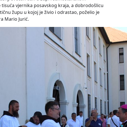
 tisuća vjernika posavskog kraja, a dobrodošlicu
nu župu u kojoj je živio i odrastao, poželio je
a Mario Jurić.