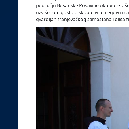
području Bosanske Posavine okupio je više
uzvišenom gostu biskupu Ivi u njegovu matič
gvardijan franjevačkog samostana Tolisa fr