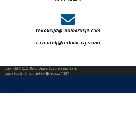
redakcija@radioorasje.com
ravnatelj@radioorasje.com
Copyright © 2026. Radio Orašje. Sva prava pridržana.
Izrada i dizajn:
Informatička djelatnost "ID2"