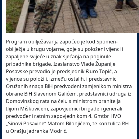
Program obilježavanja započeo je kod Spomen-
obilježja u krugu vojarne, gdje su položeni vijenci i
zapaljene svijeće u znak sjećanja na poginule
pripadnike brigade. Izaslanstvo Vlade Županije
Posavske prevodio je predsjednik Đuro Topić, a
vijence su položili, između ostalih, i predstavnici
Oružanih snaga BiH predvođeni zamjenikom ministra
obrane BiH Slavenom Galićem, predstavnici udruga iz
Domovinskog rata na čelu s ministrom branitelja
Ilijom Miškovićem, zapovjednici brigade i generali
predvođeni ratnim zapovjednikom 4. Gmtbr HVO
„Sinovi Posavine“ Matom Bilonjićem, te konzulica RH
u Orašju Jadranka Modrić.