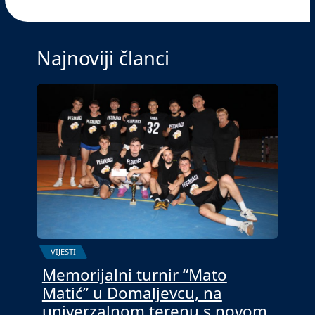
Najnoviji članci
VIJESTI
Memorijalni turnir “Mato
Matić” u Domaljevcu, na
univerzalnom terenu s novom