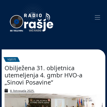
Welcome
to
our
website!
Pretraživanje
VIJESTI
Obilježena 31. obljetnica
utemeljenja 4. gmbr HVO-a
„Sinovi Posavine“
8. listopada 2025.