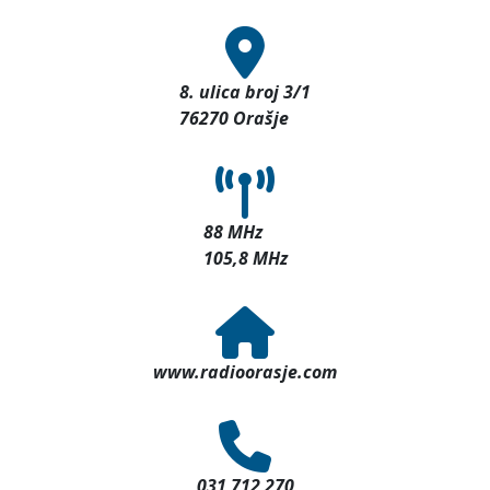
8. ulica broj 3/1
76270 Orašje
88 MHz
105,8 MHz
www.radioorasje.com
031 712 270