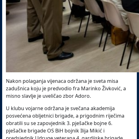
Nakon polaganja vijenaca održana je sveta misa
zadušnica koju je predvodio fra Marinko Živković, a
misno slavlje je uveličao zbor Adoro.
U klubu vojarne održana je svečana akademija
posvećena obljetnici brigade, a prigodnim riječima
obratili su se zapovjednik 3. pješačke bojne 6.
pješačke brigade OS BiH bojnik Ilija Mikić i
predsjednik Udruge veterana 4. gardijske brigade