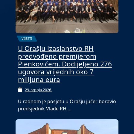
VIJESTI
U Orašju izaslanstvo RH
predvođeno premijerom
Plenkovićem. Dodijeljeno 276
ugovora vrijednih oko 7
milijuna eura
29. srpnja 2026.
U radnom je posjetu u Orašju jučer boravio
predsjednik Vlade RH…