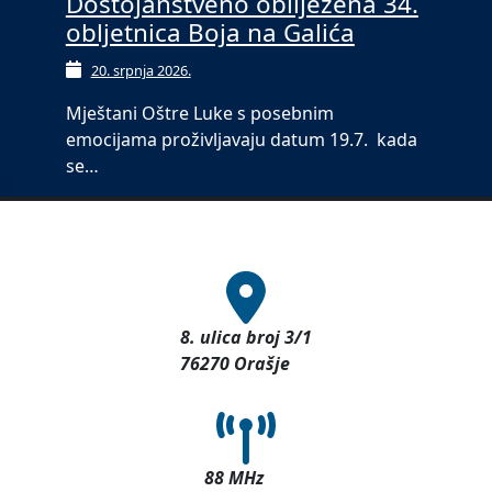
Dostojanstveno obilježena 34.
obljetnica Boja na Galića
20. srpnja 2026.
Mještani Oštre Luke s posebnim
emocijama proživljavaju datum 19.7. kada
se…
8. ulica broj 3/1
76270 Orašje
88 MHz