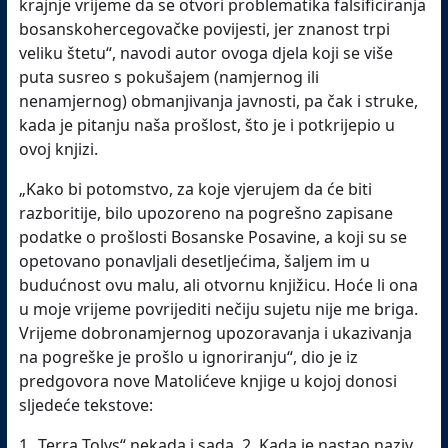
krajnje vrijeme da se otvori problematika falsificiranja
bosanskohercegovačke povijesti, jer znanost trpi
veliku štetu“, navodi autor ovoga djela koji se više
puta susreo s pokušajem (namjernog ili
nenamjernog) obmanjivanja javnosti, pa čak i struke,
kada je pitanju naša prošlost, što je i potkrijepio u
ovoj knjizi.
„Kako bi potomstvo, za koje vjerujem da će biti
razboritije, bilo upozoreno na pogrešno zapisane
podatke o prošlosti Bosanske Posavine, a koji su se
opetovano ponavljali desetljećima, šaljem im u
budućnost ovu malu, ali otvornu knjižicu. Hoće li ona
u moje vrijeme povrijediti nečiju sujetu nije me briga.
Vrijeme dobronamjernog upozoravanja i ukazivanja
na pogreške je prošlo u ignoriranju“, dio je iz
predgovora nove Matolićeve knjige u kojoj donosi
sljedeće tekstove:
1.„Terra Tolys“ nekada i sada, 2. Kada je nastao naziv