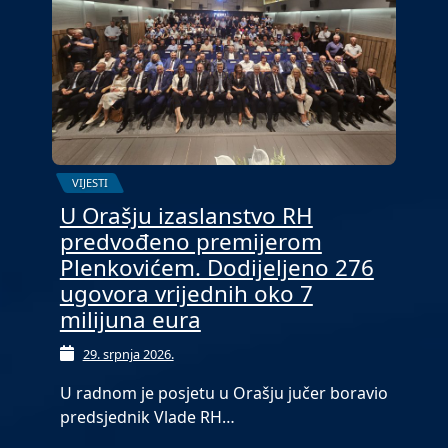
VIJESTI
U Orašju izaslanstvo RH
predvođeno premijerom
Plenkovićem. Dodijeljeno 276
ugovora vrijednih oko 7
milijuna eura
29. srpnja 2026.
U radnom je posjetu u Orašju jučer boravio
predsjednik Vlade RH…