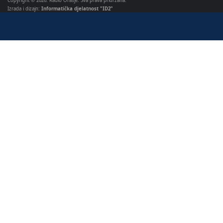
Copyright © 2026. Radio Orašje. Sva prava pridržana.
Izrada i dizajn:
Informatička djelatnost "ID2"