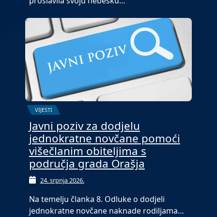
proslavila svoju nebesku…
VIJESTI
Javni poziv za dodjelu
jednokratne novčane pomoći
višečlanim obiteljima s
područja grada Orašja
24. srpnja 2026.
Na temelju članka 8. Odluke o dodjeli
jednokratne novčane naknade rodiljama…