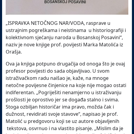
„ISPRAVKA NETOČNOG NAR/VODA, rasprave u
ustrajnim pogreškama i neistinama u historiografiji i
kolektivnom sjećanju naroda u Bosanskoj Posavini“,
naziv je nove knjige prof. povijesti Marka Matolića iz
Orašja.
Ova ja knjiga potpuno drugačija od onoga što je ovaj
profesor povijesti do sada objavljivao. U svom
istraživačkom radu naišao je, kaže, na mnoge
netočne povijesne činjenice na koje nije mogao ostati
indiferentan. „Pogriješiti nenamjerno u istraživanju
prošlosti je oprostivo jer se događa stalno i svima.
Stoga ozbiljan historičar ima pravo, možda čak i
dužnost, revidirati svoje stavove“, napisao je prof.
Matolić u predgovoru koji se uz autore objavljenih
tekstova, osvrnuo i na vlastito pisanje. „Mislim da je