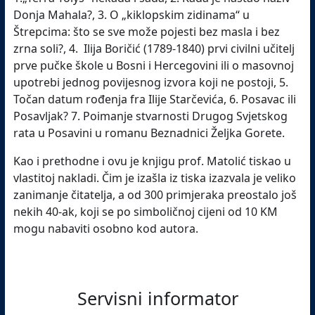
Donja Mahala?, 3. O „kiklopskim zidinama“ u
Štrepcima: što se sve može pojesti bez masla i bez
zrna soli?, 4. Ilija Boričić (1789-1840) prvi civilni učitelj
prve pučke škole u Bosni i Hercegovini ili o masovnoj
upotrebi jednog povijesnog izvora koji ne postoji, 5.
Točan datum rođenja fra Ilije Starčevića, 6. Posavac ili
Posavljak? 7. Poimanje stvarnosti Drugog Svjetskog
rata u Posavini u romanu Beznadnici Željka Gorete.
Kao i prethodne i ovu je knjigu prof. Matolić tiskao u
vlastitoj nakladi. Čim je izašla iz tiska izazvala je veliko
zanimanje čitatelja, a od 300 primjeraka preostalo još
nekih 40-ak, koji se po simboličnoj cijeni od 10 KM
mogu nabaviti osobno kod autora.
Servisni informator