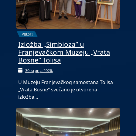
VIJESTI
Izložba „Simbioza“ u
Franjevačkom Muzeju „Vrata
Bosne“ Tolisa
30. srpnja 2026.
U Muzeju Franjevačkog samostana Tolisa
„Vrata Bosne“ svečano je otvorena
izložba…