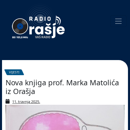
Welcome
to
our
website!
Pretraživanje
VIJESTI
Nova knjiga prof. Marka Matolića
iz Orašja
11. travnja 2025.