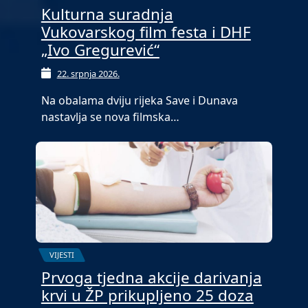
Kulturna suradnja
Vukovarskog film festa i DHF
„Ivo Gregurević“
22. srpnja 2026.
Na obalama dviju rijeka Save i Dunava
nastavlja se nova filmska…
VIJESTI
Prvoga tjedna akcije darivanja
krvi u ŽP prikupljeno 25 doza