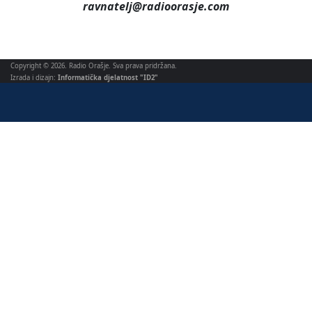
ravnatelj@radioorasje.com
Copyright © 2026. Radio Orašje. Sva prava pridržana.
Izrada i dizajn:
Informatička djelatnost "ID2"