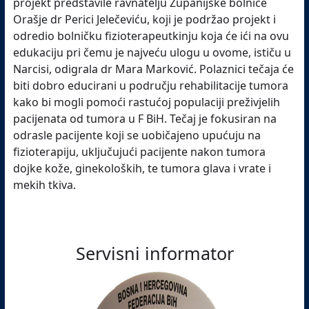
projekt predstavile ravnatelju Županijske bolnice
Orašje dr Perici Jelečeviću, koji je podržao projekt i
odredio bolničku fizioterapeutkinju koja će ići na ovu
edukaciju pri čemu je najveću ulogu u ovome, ističu u
Narcisi, odigrala dr Mara Marković. Polaznici tečaja će
biti dobro educirani u području rehabilitacije tumora
kako bi mogli pomoći rastućoj populaciji preživjelih
pacijenata od tumora u F BiH. Tečaj je fokusiran na
odrasle pacijente koji se uobičajeno upućuju na
fizioterapiju, uključujući pacijente nakon tumora
dojke kože, ginekoloških, te tumora glava i vrate i
mekih tkiva.
Servisni informator