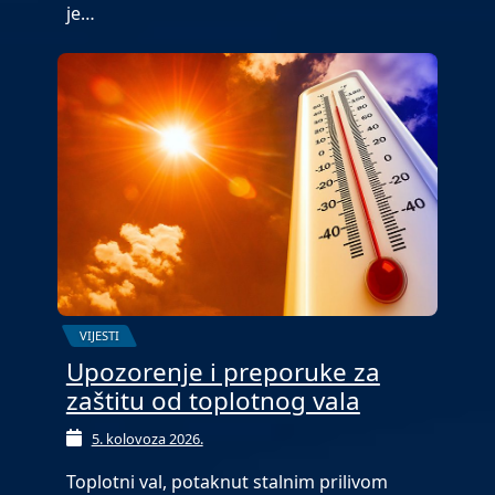
je…
VIJESTI
Upozorenje i preporuke za
zaštitu od toplotnog vala
5. kolovoza 2026.
Toplotni val, potaknut stalnim prilivom