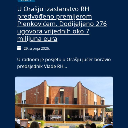
U Orašju izaslanstvo RH
predvođeno premijerom
Plenkovićem. Dodijeljeno 276
ugovora vrijednih oko 7
milijuna eura
29. srpnja 2026.
U radnom je posjetu u Orašju jučer boravio
predsjednik Vlade RH…