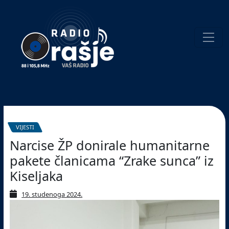
Welcome
to
our
website!
Pretraživanje
VIJESTI
Narcise ŽP donirale humanitarne
pakete članicama “Zrake sunca” iz
Kiseljaka
19. studenoga 2024.