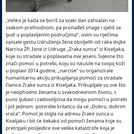
„Veliko je kada se boriš za svaki dan zahvalan na
svakom prethodnom, pa pronađeš snage i sjetiš se
ljudi u poplavljenim područjima“, ovim su riječima
opisale gestu Udruženja žena oboljelih od raka dojke
Narcisa ŽP, žene iz Udruge „Zraka sunca“ iz Kiseljaka,
koje su stradale u poplavama ove jeseni. Svjesne što
znači pomoć u potrebi, koju su iskusile na svojoj koži
u poplavi 2014.godine, „narcise“ su organizirale
humanitarnu akciju prikupljanja pomoći za stradale
članice Zrake sunca iz Kiseljaka. Prikupljale su sve što
je neophodno ženama u svakodnevnom životu, s
puno ljubavi i zadovoljstva da mogu pomoći u potrebi
i još jednom potvrdile krilaticu da se „Dobro, dobrim
vraća“. Pomoć je stigla na adresu Zrake sunca u
Kiseljaku i bit će itekako od pomoći ženama koje su
pretrpjeli posljedice ove velike katastrofe koja je