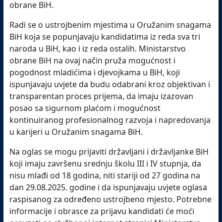
obrane BiH.
Radi se o ustrojbenim mjestima u Oružanim snagama
BiH koja se popunjavaju kandidatima iz reda sva tri
naroda u BiH, kao i iz reda ostalih. Ministarstvo
obrane BiH na ovaj način pruža mogućnost i
pogodnost mladićima i djevojkama u BiH, koji
ispunjavaju uvjete da budu odabrani kroz objektivan i
transparentan proces prijema, da imaju izazovan
posao sa sigurnom plaćom i mogućnost
kontinuiranog profesionalnog razvoja i napredovanja
u karijeri u Oružanim snagama BiH.
Na oglas se mogu prijaviti državljani i državljanke BiH
koji imaju završenu srednju školu III i IV stupnja, da
nisu mlađi od 18 godina, niti stariji od 27 godina na
dan 29.08.2025. godine i da ispunjavaju uvjete oglasa
raspisanog za određeno ustrojbeno mjesto. Potrebne
informacije i obrasce za prijavu kandidati će moći