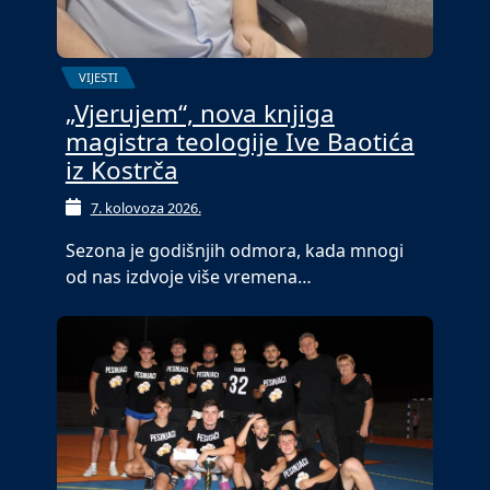
VIJESTI
„Vjerujem“, nova knjiga
magistra teologije Ive Baotića
iz Kostrča
7. kolovoza 2026.
Sezona je godišnjih odmora, kada mnogi
od nas izdvoje više vremena…