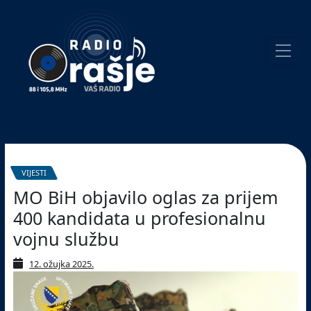
Welcome
to
our
website!
Pretraživanje
VIJESTI
MO BiH objavilo oglas za prijem
400 kandidata u profesionalnu
vojnu službu
12. ožujka 2025.