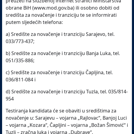
preuzeti na službenoj internet stranici Ministarstva
obrane BiH (www.mod.gov.ba) ili osobno dobiti od
središta za novačenje i tranziciju te se informirati
putem sljedećih telefona:
a) Središte za novačenje i tranziciju Sarajevo, tel.
033/773-437;
b) Središte za novačenje i tranziciju Banja Luka, tel.
051/335-886;
c) Središte za novačenje i tranziciju Čapljina, tel.
036/811-084 i
d) Središte za novačenje i tranziciju Tuzla, tel. 035/814-
954
Testiranja kandidata će se obaviti u središtima za
novačenje u: Sarajevu – vojarna „Rajlovac“, Banjoj Luci
– vojarna „Kozara“, Čapljini – vojarna „Božan Šimović“ i
Tuzli – zračna luka i vojarna „Dubrave“.