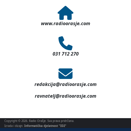
www.radioorasje.com
031 712 270
redakcija@radioorasje.com
ravnatelj@radioorasje.com
Copyright © 2026. Radio Orašje. Sva prava pridržana.
Izrada i dizajn:
Informatička djelatnost "ID2"