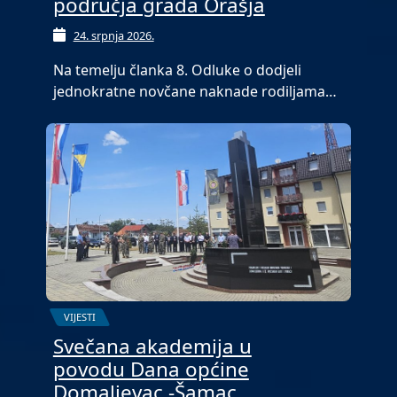
područja grada Orašja
24. srpnja 2026.
Na temelju članka 8. Odluke o dodjeli
jednokratne novčane naknade rodiljama…
VIJESTI
Svečana akademija u
povodu Dana općine
Domaljevac -Šamac