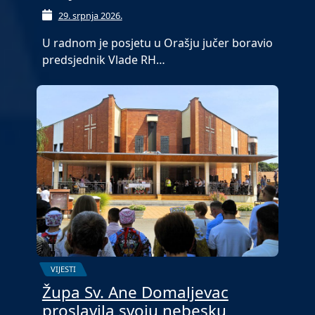
29. srpnja 2026.
U radnom je posjetu u Orašju jučer boravio
predsjednik Vlade RH…
VIJESTI
Župa Sv. Ane Domaljevac
proslavila svoju nebesku