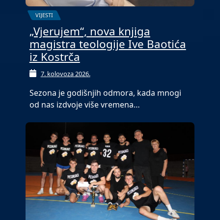
VIJESTI
„Vjerujem“, nova knjiga
magistra teologije Ive Baotića
iz Kostrča
7. kolovoza 2026.
Sezona je godišnjih odmora, kada mnogi
od nas izdvoje više vremena…