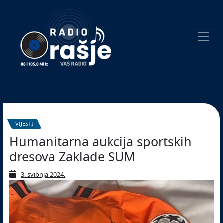
Welcome
to
our
website!
Pretraživanje
VIJESTI
Humanitarna aukcija sportskih
dresova Zaklade SUM
3. svibnja 2024.