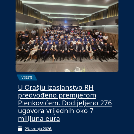
VIJESTI
U Orašju izaslanstvo RH
predvođeno premijerom
Plenkovićem. Dodijeljeno 276
ugovora vrijednih oko 7
milijuna eura
29. srpnja 2026.