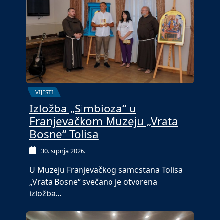
VIJESTI
Izložba „Simbioza“ u
Franjevačkom Muzeju „Vrata
Bosne“ Tolisa
30. srpnja 2026.
U Muzeju Franjevačkog samostana Tolisa
„Vrata Bosne“ svečano je otvorena
izložba…