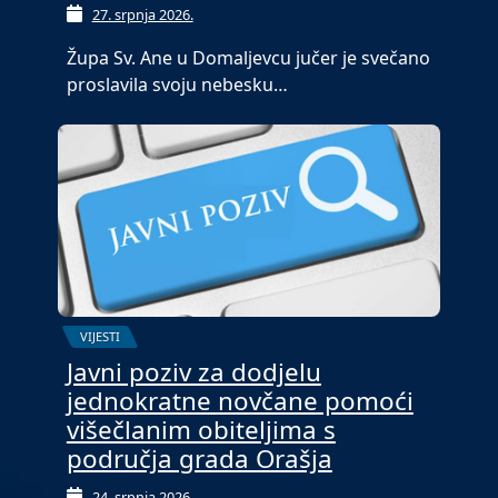
27. srpnja 2026.
Župa Sv. Ane u Domaljevcu jučer je svečano
proslavila svoju nebesku…
VIJESTI
Javni poziv za dodjelu
jednokratne novčane pomoći
višečlanim obiteljima s
područja grada Orašja
24. srpnja 2026.