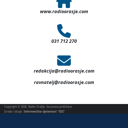
www.radioorasje.com
031 712 270
redakcija@radioorasje.com
ravnatelj@radioorasje.com
Copyright © 2026. Radio Orašje. Sva prava pridržana.
Izrada i dizajn:
Informatička djelatnost "ID2"