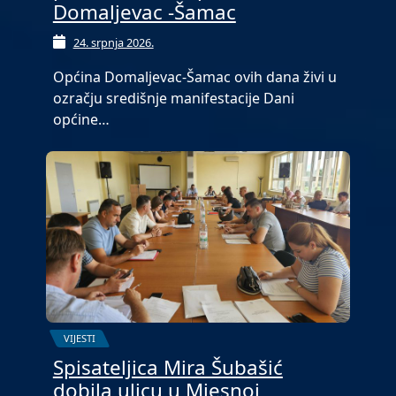
Domaljevac -Šamac
24. srpnja 2026.
Općina Domaljevac-Šamac ovih dana živi u
ozračju središnje manifestacije Dani
općine…
VIJESTI
Spisateljica Mira Šubašić
dobila ulicu u Mjesnoj