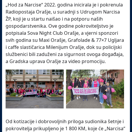
„Hod za Narcise“ 2022. godina inicirala je i pokrenula
Radiopostaja Orašje, u suradnji s Udrugom Narcisa
ŽP, koji je u startu naišao i na potporu naših
gospodarstvenika. Ove godine pokroviteljstvo je
potpisala Sova Night Club Orašje, a vjerni sponzori
svih godina su Maxi Orašje, Grafolade & 77×7 Ugljara
i caffe slastičarica Milenijum Orašje, dok su policijski
službenici bili zaduženi za sigurnost ovoga događaja,
a Gradska uprava Orašje za video promociju.
Od kotizacije i dobrovoljnih priloga sudionika šetnje i
pokrovitelja prikupljeno je 1 800 KM, koje će „Narcisa“