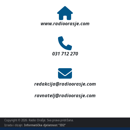
www.radioorasje.com
031 712 270
redakcija@radioorasje.com
ravnatelj@radioorasje.com
Copyright © 2026. Radio Orašje. Sva prava pridržana.
Izrada i dizajn:
Informatička djelatnost "ID2"