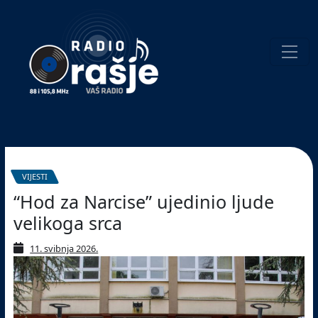
Welcome
to
our
website!
Pretraživanje
VIJESTI
“Hod za Narcise” ujedinio ljude
velikoga srca
11. svibnja 2026.