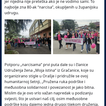
jer nijedna nije preteška ako je ne vodimo sami. To
najbolje zna 80-ak “narcisa”, okupljenih u županijsku
udrugu.
Potporu „narcisama“ prvi puta dale su i članice
Udruženja žena „Moja istina“ iz Gračanice, koje su
organizirano stigle u Orašje i pridružile se ovoj
humanitarnoj šetnji, „Pružena ruka podrške i
međusobna solidarnost i povezanost je jako bitna.
Mislim da je ovo vrlo važan napredak u podizanju
svijesti, što je ustvari naš cilj, osim međusobne
podrške koju dajemo jedna drugoj tijekom druženja,