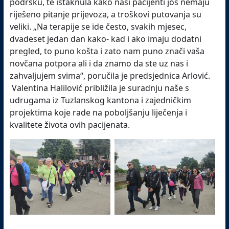
podršku, te istaknula kako naši pacijenti još nemaju
riješeno pitanje prijevoza, a troškovi putovanja su
veliki. „Na terapije se ide često, svakih mjesec,
dvadeset jedan dan kako- kad i ako imaju dodatni
pregled, to puno košta i zato nam puno znači vaša
novčana potpora ali i da znamo da ste uz nas i
zahvaljujem svima“, poručila je predsjednica Arlović.
Valentina Halilović približila je suradnju naše s
udrugama iz Tuzlanskog kantona i zajedničkim
projektima koje rade na poboljšanju liječenja i
kvalitete života ovih pacijenata.