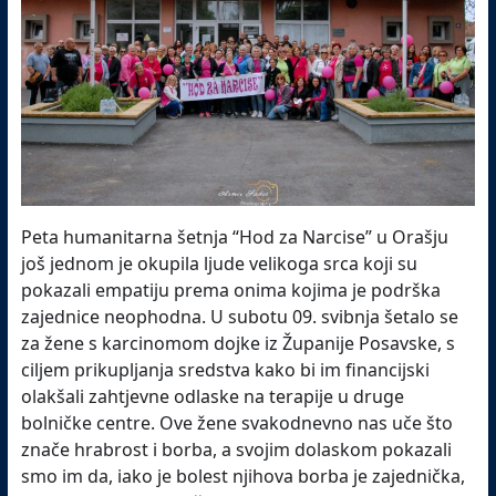
Peta humanitarna šetnja “Hod za Narcise” u Orašju
još jednom je okupila ljude velikoga srca koji su
pokazali empatiju prema onima kojima je podrška
zajednice neophodna. U subotu 09. svibnja šetalo se
za žene s karcinomom dojke iz Županije Posavske, s
ciljem prikupljanja sredstva kako bi im financijski
olakšali zahtjevne odlaske na terapije u druge
bolničke centre. Ove žene svakodnevno nas uče što
znače hrabrost i borba, a svojim dolaskom pokazali
smo im da, iako je bolest njihova borba je zajednička,