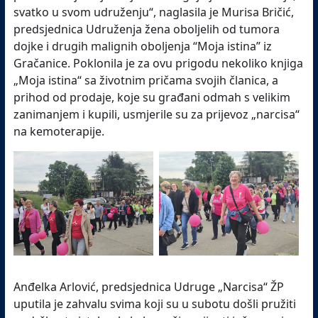
svatko u svom udruženju“, naglasila je Murisa Bričić,
predsjednica Udruženja žena oboljelih od tumora
dojke i drugih malignih oboljenja “Moja istina” iz
Gračanice. Poklonila je za ovu prigodu nekoliko knjiga
„Moja istina“ sa životnim pričama svojih članica, a
prihod od prodaje, koje su građani odmah s velikim
zanimanjem i kupili, usmjerile su za prijevoz „narcisa“
na kemoterapije.
Anđelka Arlović, predsjednica Udruge „Narcisa“ ŽP
uputila je zahvalu svima koji su u subotu došli pružiti