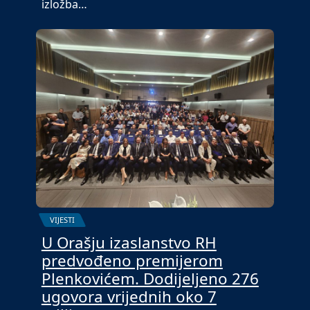
izložba…
VIJESTI
U Orašju izaslanstvo RH
predvođeno premijerom
Plenkovićem. Dodijeljeno 276
ugovora vrijednih oko 7