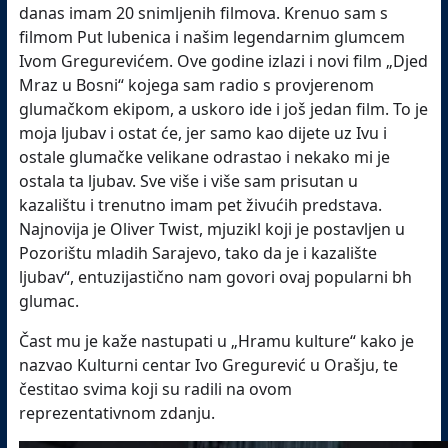
danas imam 20 snimljenih filmova. Krenuo sam s
filmom Put lubenica i našim legendarnim glumcem
Ivom Gregurevićem. Ove godine izlazi i novi film „Djed
Mraz u Bosni“ kojega sam radio s provjerenom
glumačkom ekipom, a uskoro ide i još jedan film. To je
moja ljubav i ostat će, jer samo kao dijete uz Ivu i
ostale glumačke velikane odrastao i nekako mi je
ostala ta ljubav. Sve više i više sam prisutan u
kazalištu i trenutno imam pet živućih predstava.
Najnovija je Oliver Twist, mjuzikl koji je postavljen u
Pozorištu mladih Sarajevo, tako da je i kazalište
ljubav“, entuzijastično nam govori ovaj popularni bh
glumac.
Čast mu je kaže nastupati u „Hramu kulture“ kako je
nazvao Kulturni centar Ivo Gregurević u Orašju, te
čestitao svima koji su radili na ovom
reprezentativnom zdanju.