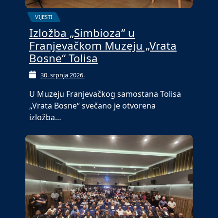
VIJESTI
Izložba „Simbioza“ u
Franjevačkom Muzeju „Vrata
Bosne“ Tolisa
30. srpnja 2026.
U Muzeju Franjevačkog samostana Tolisa
„Vrata Bosne“ svečano je otvorena
izložba…