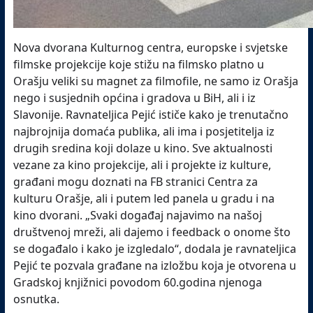
Nova dvorana Kulturnog centra, europske i svjetske
filmske projekcije koje stižu na filmsko platno u
Orašju veliki su magnet za filmofile, ne samo iz Orašja
nego i susjednih općina i gradova u BiH, ali i iz
Slavonije. Ravnateljica Pejić ističe kako je trenutačno
najbrojnija domaća publika, ali ima i posjetitelja iz
drugih sredina koji dolaze u kino. Sve aktualnosti
vezane za kino projekcije, ali i projekte iz kulture,
građani mogu doznati na FB stranici Centra za
kulturu Orašje, ali i putem led panela u gradu i na
kino dvorani. „Svaki događaj najavimo na našoj
društvenoj mreži, ali dajemo i feedback o onome što
se događalo i kako je izgledalo“, dodala je ravnateljica
Pejić te pozvala građane na izložbu koja je otvorena u
Gradskoj knjižnici povodom 60.godina njenoga
osnutka.