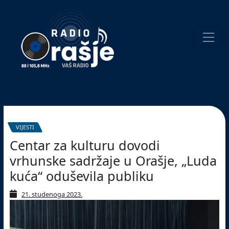
Welcome
to
our
website!
Pretraživanje
VIJESTI
Centar za kulturu dovodi
vrhunske sadržaje u Orašje, „Luda
kuća“ oduševila publiku
21. studenoga 2023.