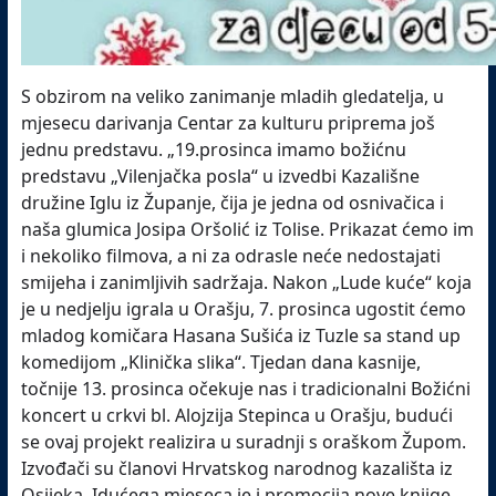
S obzirom na veliko zanimanje mladih gledatelja, u
mjesecu darivanja Centar za kulturu priprema još
jednu predstavu. „19.prosinca imamo božićnu
predstavu „Vilenjačka posla“ u izvedbi Kazališne
družine Iglu iz Županje, čija je jedna od osnivačica i
naša glumica Josipa Oršolić iz Tolise. Prikazat ćemo im
i nekoliko filmova, a ni za odrasle neće nedostajati
smijeha i zanimljivih sadržaja. Nakon „Lude kuće“ koja
je u nedjelju igrala u Orašju, 7. prosinca ugostit ćemo
mladog komičara Hasana Sušića iz Tuzle sa stand up
komedijom „Klinička slika“. Tjedan dana kasnije,
točnije 13. prosinca očekuje nas i tradicionalni Božićni
koncert u crkvi bl. Alojzija Stepinca u Orašju, budući
se ovaj projekt realizira u suradnji s oraškom Župom.
Izvođači su članovi Hrvatskog narodnog kazališta iz
Osijeka. Idućega mjeseca je i promocija nove knjige