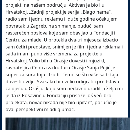
projekti na našem području. Aktivan je bio i u
Hrvatskoj. „Zadnji projekt je serija „Blago nama“,
radio sam i jednu reklamu i iduće godine očekujem
povratak u Zagreb, na snimanje, budući sam
rasterećen poslova koje sam obavljao u Fondaciji i
Centru za mlade. U protekla dva-tri mjeseca izbacio
sam četiri predstave, snimljen je film i jedna reklama i
sada imam puno više vremena za projekte u
Hrvatskoj. Volio bih u Orašje dovesti i mjuzikl,
ravnateljica Centra za kulturu Orašje Sanja Pejić je
super za suradnju i trudit ćemo se što više sadržaja
dovesti ovdje. Svakako bih volio odigrati i predstavu
za djecu u Orašju, koju smo nedavno uradili, i želja mi
je da iz Posavine u Fondaciju pristiže još veći broj
projekata, novac nikada nije bio upitan“, poručio je
ovaj perspektivni mladi glumac.