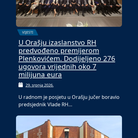
VIJESTI
U Orašju izaslanstvo RH
predvođeno premijerom
Plenkovićem. Dodijeljeno 276
ugovora vrijednih oko 7
milijuna eura
29. srpnja 2026.
U radnom je posjetu u Orašju jučer boravio
predsjednik Vlade RH…