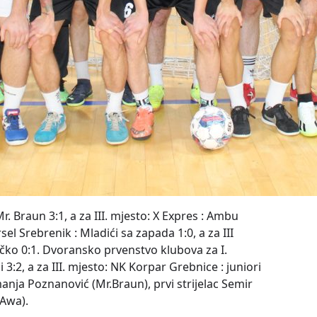
r. Braun 3:1, a za III. mjesto: X Expres : Ambu
el Srebrenik : Mladići sa zapada 1:0, a za III
čko 0:1.
Dvoransko prvenstvo klubova za I.
i 3:2,
a za III. mjesto: NK Korpar Grebnice : juniori
anja Poznanović (Mr.Braun), prvi strijelac Semir
 Awa).