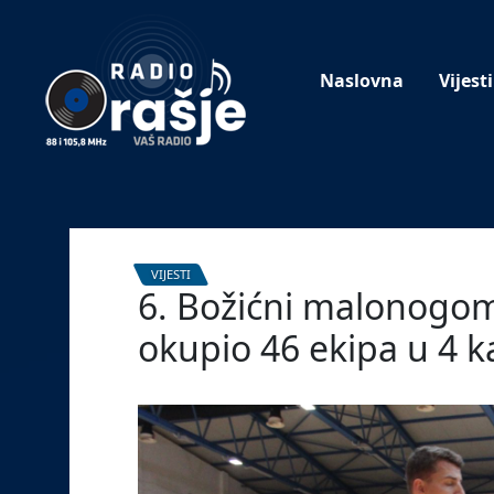
Welcome
to
our
Naslovna
Vijesti
website!
VIJESTI
6. Božićni malonogom
okupio 46 ekipa u 4 k
6. siječnja 2024.