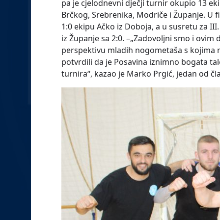
pa je cjelodnevni dječji turnir okupio 13 e
Brčkog, Srebrenika, Modriče i Županje. U fi
1:0 ekipu Ačko iz Doboja, a u susretu za I
iz Županje sa 2:0. –„Zadovoljni smo i ovim d
perspektivu mladih nogometaša s kojima rad
potvrdili da je Posavina iznimno bogata tal
turnira“, kazao je Marko Prgić, jedan od 