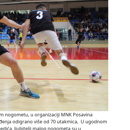
lom nogometu, u organizaciji MNK Posavina
buđenja odigrano više od 70 utakmica, U ugodnom
edića, ljubitelji malog nogometa su u