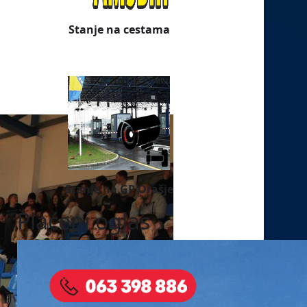
Stanje na cestama
Stanje na GP Orašje
Plaćeni oglas