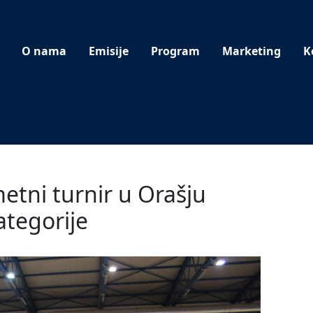
O nama
Emisije
Program
Marketing
K
etni turnir u Orašju
ategorije