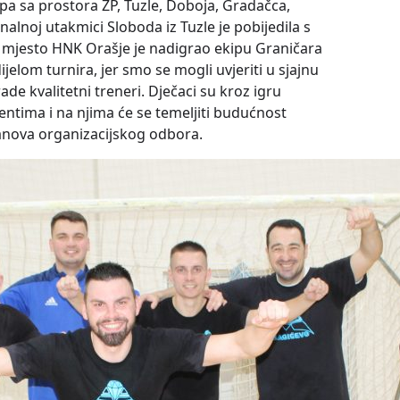
kipa sa prostora ŽP, Tuzle, Doboja, Gradačca,
nalnoj utakmici Sloboda iz Tuzle je pobijedila s
II. mjesto HNK Orašje je nadigrao ekipu Graničara
ijelom turnira, jer smo se mogli uvjeriti u sjajnu
e kvalitetni treneri. Dječaci su kroz igru
entima i na njima će se temeljiti budućnost
članova organizacijskog odbora.