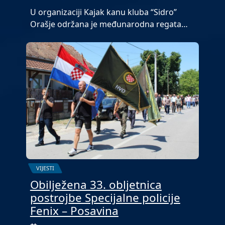
U organizaciji Kajak kanu kluba “Sidro”
Orašje održana je međunarodna regata…
VIJESTI
Obilježena 33. obljetnica
postrojbe Specijalne policije
Fenix – Posavina