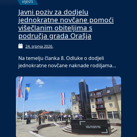
VIJESTI
Javni poziv za dodjelu
jednokratne novčane pomoći
višečlanim obiteljima s
područja grada Orašja
24. srpnja 2026.
Na temelju članka 8. Odluke o dodjeli
jednokratne novčane naknade rodiljama…