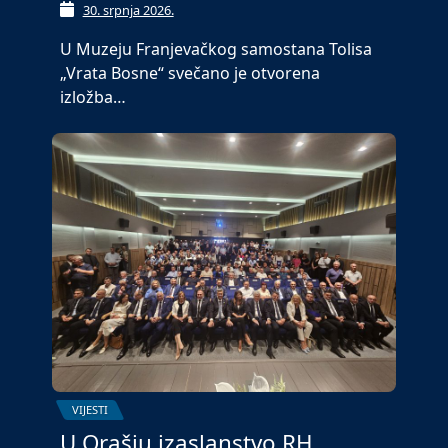
30. srpnja 2026.
U Muzeju Franjevačkog samostana Tolisa
„Vrata Bosne“ svečano je otvorena
izložba…
VIJESTI
U Orašju izaslanstvo RH