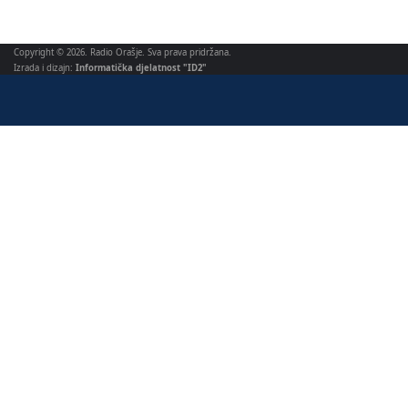
Copyright © 2026. Radio Orašje. Sva prava pridržana.
Izrada i dizajn:
Informatička djelatnost "ID2"