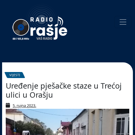
Welcome
to
our
website!
Pretraživanje
VIJESTI
Uređenje pješačke staze u Trećoj
ulici u Orašju
5. rujna 2023.