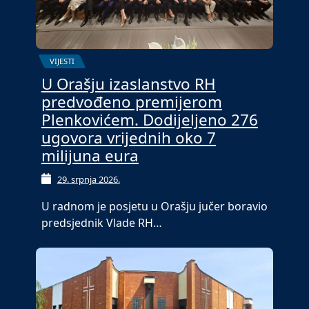
VIJESTI
U Orašju izaslanstvo RH
predvođeno premijerom
Plenkovićem. Dodijeljeno 276
ugovora vrijednih oko 7
milijuna eura
29. srpnja 2026.
U radnom je posjetu u Orašju jučer boravio
predsjednik Vlade RH…