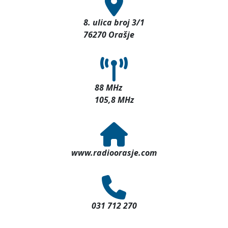
8. ulica broj 3/1
76270 Orašje
88 MHz
105,8 MHz
www.radioorasje.com
031 712 270