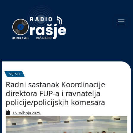
Welcome
to
our
website!
Pretraživanje
VIJESTI
Radni sastanak Koordinacije
direktora FUP-a i ravnatelja
policije/policijskih komesara
15. svibnja 2025.