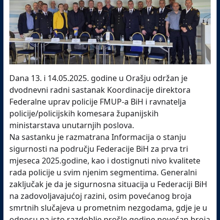
Dana 13. i 14.05.2025. godine u Orašju održan je
dvodnevni radni sastanak Koordinacije direktora
Federalne uprav policije FMUP-a BiH i ravnatelja
policije/policijskih komesara županijskih
ministarstava unutarnjih poslova.
Na sastanku je razmatrana Informacija o stanju
sigurnosti na području Federacije BiH za prva tri
mjeseca 2025.godine, kao i dostignuti nivo kvalitete
rada policije u svim njenim segmentima. Generalni
zaključak je da je sigurnosna situacija u Federaciji BiH
na zadovoljavajućoj razini, osim povećanog broja
smrtnih slučajeva u prometnim nezgodama, gdje je u
odnosu na isto razdoblje prošle godine povećan broja