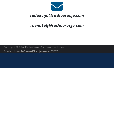
redakcija@radioorasje.com
ravnatelj@radioorasje.com
Copyright © 2026. Radio Orašje. Sva prava pridržana.
Izrada i dizajn:
Informatička djelatnost "ID2"