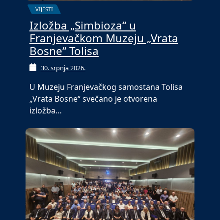
VIJESTI
Izložba „Simbioza“ u
Franjevačkom Muzeju „Vrata
Bosne“ Tolisa
30. srpnja 2026.
U Muzeju Franjevačkog samostana Tolisa
„Vrata Bosne“ svečano je otvorena
izložba…