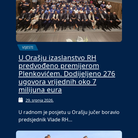
VIJESTI
U Orašju izaslanstvo RH
predvođeno premijerom
Plenkovićem. Dodijeljeno 276
ugovora vrijednih oko 7
milijuna eura
29. srpnja 2026.
U radnom je posjetu u Orašju jučer boravio
predsjednik Vlade RH…