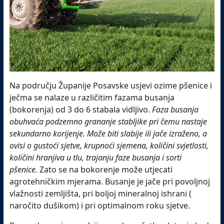
Na području Županije Posavske usjevi ozime pšenice i
ječma se nalaze u različitim fazama busanja
(bokorenja) od 3 do 6 stabala vidljivo.
Faza busanja
obuhvaća podzemno grananje stabljike pri čemu nastaje
sekundarno korijenje. Može biti slabije ili jače izraženo, a
ovisi o gustoći sjetve, krupnoći sjemena, količini svjetlosti,
količini hranjiva u tlu, trajanju faze busanja i sorti
pšenice.
Zato se na bokorenje može utjecati
agrotehničkim mjerama. Busanje je jače pri povoljnoj
vlažnosti zemljišta, pri boljoj mineralnoj ishrani (
naročito dušikom) i pri optimalnom roku sjetve.