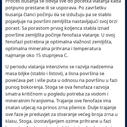
Proces busanja se odvija sve do početka vlatanja kada
potpuno prestane ili se usporava. Po završetku
busanja članci počinju da se izdužuju pa se stablo
pojavljuje na površini zemljišta nastavljajući svoj brzi
porast. Sa porastom prvog koljenca stabla iznad
površine zemljišta počinje fenofaza vlatanje. U ovoj
fenofazi potrebna je optimalna vlažnost zemljišta,
optimalna mineralna prihrana i temperatura
najmanje oko 15 stupnjeva C.
U periodu vlatanja intenzivno se razvija nadzemna
masa biljke (stablo i listovi), a lisna površina se
povećava pet i više puta u odnosu na površinu u fazi
punog bokorenja. Stoga se ova fenofaza razvoja
smatra kritičnom u pogledu potreba za vodom i
mineralnim hranjivima. Trajanje ove fenofaze ima
znatan utjecaj na prinos zrna pšenice. Dulje trajanje
ove faze je preduvjet za stvaranje većeg broja zrna u
klasu. Stoga, izostavljanjem ozime prihrane u fazi