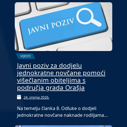
VIJESTI
Javni poziv za dodjelu
jednokratne novčane pomoći
višečlanim obiteljima s
područja grada Orašja
24. srpnja 2026.
Na temelju članka 8. Odluke o dodjeli
jednokratne novčane naknade rodiljama…