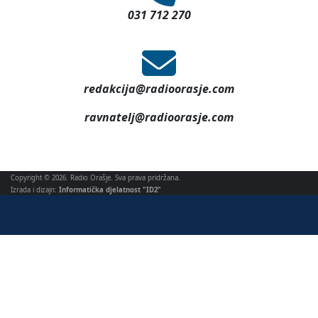
031 712 270
redakcija@radioorasje.com
ravnatelj@radioorasje.com
Copyright © 2026. Radio Orašje. Sva prava pridržana.
Izrada i dizajn:
Informatička djelatnost "ID2"