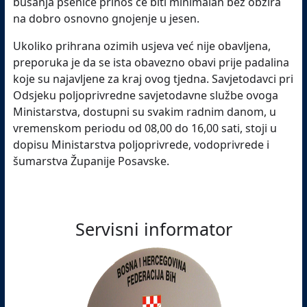
busanja pšenice prinos će biti minimalan bez obzira
na dobro osnovno gnojenje u jesen.
Ukoliko prihrana ozimih usjeva već nije obavljena,
preporuka je da se ista obavezno obavi prije padalina
koje su najavljene za kraj ovog tjedna. Savjetodavci pri
Odsjeku poljoprivredne savjetodavne službe ovoga
Ministarstva, dostupni su svakim radnim danom, u
vremenskom periodu od 08,00 do 16,00 sati
, stoji u
dopisu Ministarstva poljoprivrede, vodoprivrede i
šumarstva Županije Posavske.
Servisni informator