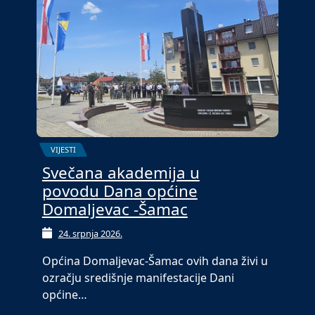
VIJESTI
Svečana akademija u
povodu Dana općine
Domaljevac -Šamac
24. srpnja 2026.
Općina Domaljevac-Šamac ovih dana živi u
ozračju središnje manifestacije Dani
općine…