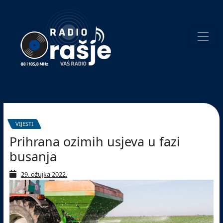
Welcome
to
our
website!
Pretraživanje
VIJESTI
Prihrana ozimih usjeva u fazi
busanja
29. ožujka 2022.