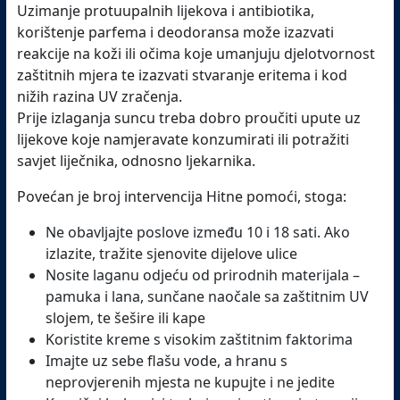
Uzimanje protuupalnih lijekova i antibiotika,
korištenje parfema i deodoransa može izazvati
reakcije na koži ili očima koje umanjuju djelotvornost
zaštitnih mjera te izazvati stvaranje eritema i kod
nižih razina UV zračenja.
Prije izlaganja suncu treba dobro proučiti upute uz
lijekove koje namjeravate konzumirati ili potražiti
savjet liječnika, odnosno ljekarnika.
Povećan je broj intervencija Hitne pomoći, stoga:
Ne obavljajte poslove između 10 i 18 sati. Ako
izlazite, tražite sjenovite dijelove ulice
Nosite laganu odjeću od prirodnih materijala –
pamuka i lana, sunčane naočale sa zaštitnim UV
slojem, te šešire ili kape
Koristite kreme s visokim zaštitnim faktorima
Imajte uz sebe flašu vode, a hranu s
neprovjerenih mjesta ne kupujte i ne jedite