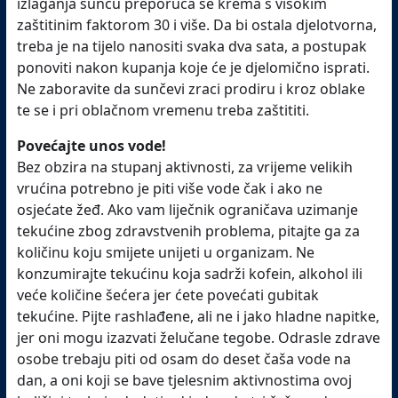
izlaganja suncu preporuča se krema s visokim
zaštitinim faktorom 30 i više. Da bi ostala djelotvorna,
treba je na tijelo nanositi svaka dva sata, a postupak
ponoviti nakon kupanja koje će je djelomično isprati.
Ne zaboravite da sunčevi zraci prodiru i kroz oblake
te se i pri oblačnom vremenu treba zaštititi.
Povećajte unos vode!
Bez obzira na stupanj aktivnosti, za vrijeme velikih
vrućina potrebno je piti više vode čak i ako ne
osjećate žeđ. Ako vam liječnik ograničava uzimanje
tekućine zbog zdravstvenih problema, pitajte ga za
količinu koju smijete unijeti u organizam. Ne
konzumirajte tekućinu koja sadrži kofein, alkohol ili
veće količine šećera jer ćete povećati gubitak
tekućine. Pijte rashlađene, ali ne i jako hladne napitke,
jer oni mogu izazvati želučane tegobe. Odrasle zdrave
osobe trebaju piti od osam do deset čaša vode na
dan, a oni koji se bave tjelesnim aktivnostima ovoj