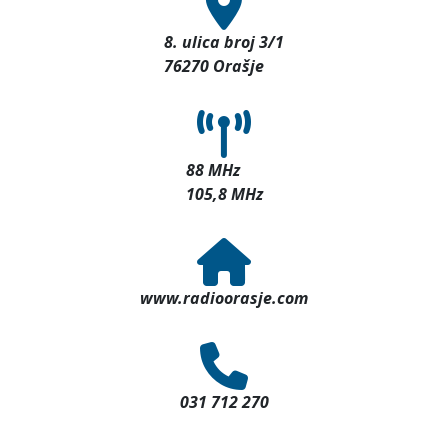
8. ulica broj 3/1
76270 Orašje
88 MHz
105,8 MHz
www.radioorasje.com
031 712 270