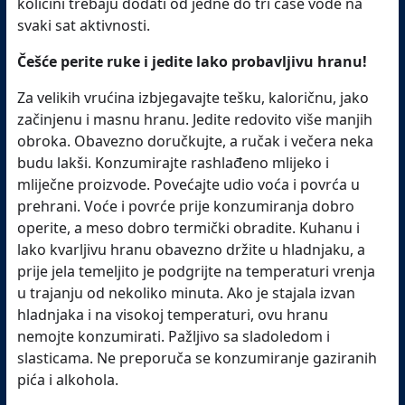
količini trebaju dodati od jedne do tri čaše vode na
svaki sat aktivnosti.
Češće perite ruke i jedite lako probavljivu hranu!
Za velikih vrućina izbjegavajte tešku, kaloričnu, jako
začinjenu i masnu hranu. Jedite redovito više manjih
obroka. Obavezno doručkujte, a ručak i večera neka
budu lakši. Konzumirajte rashlađeno mlijeko i
mliječne proizvode. Povećajte udio voća i povrća u
prehrani. Voće i povrće prije konzumiranja dobro
operite, a meso dobro termički obradite. Kuhanu i
lako kvarljivu hranu obavezno držite u hladnjaku, a
prije jela temeljito je podgrijte na temperaturi vrenja
u trajanju od nekoliko minuta. Ako je stajala izvan
hladnjaka i na visokoj temperaturi, ovu hranu
nemojte konzumirati. Pažljivo sa sladoledom i
slasticama. Ne preporuča se konzumiranje gaziranih
pića i alkohola.