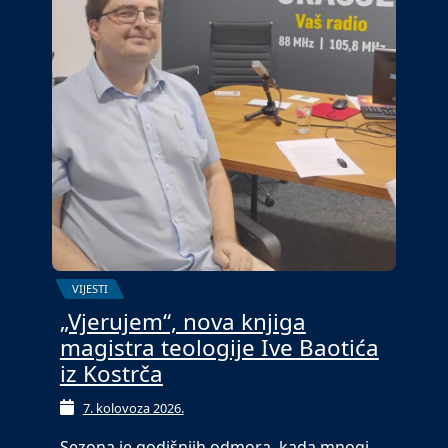
VIJESTI
„Vjerujem“, nova knjiga
magistra teologije Ive Baotića
iz Kostrča
7. kolovoza 2026.
Sezona je godišnjih odmora, kada mnogi