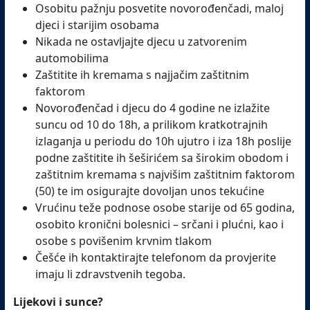
Osobitu pažnju posvetite novorođenčadi, maloj
djeci i starijim osobama
Nikada ne ostavljajte djecu u zatvorenim
automobilima
Zaštitite ih kremama s najjačim zaštitnim
faktorom
Novorođenčad i djecu do 4 godine ne izlažite
suncu od 10 do 18h, a prilikom kratkotrajnih
izlaganja u periodu do 10h ujutro i iza 18h poslije
podne zaštitite ih šeširićem sa širokim obodom i
zaštitnim kremama s najvišim zaštitnim faktorom
(50) te im osigurajte dovoljan unos tekućine
Vrućinu teže podnose osobe starije od 65 godina,
osobito kronični bolesnici – srčani i plućni, kao i
osobe s povišenim krvnim tlakom
Češće ih kontaktirajte telefonom da provjerite
imaju li zdravstvenih tegoba.
Lijekovi i sunce?