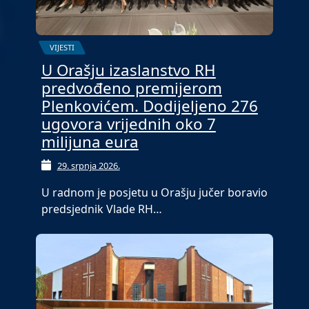
VIJESTI
U Orašju izaslanstvo RH
predvođeno premijerom
Plenkovićem. Dodijeljeno 276
ugovora vrijednih oko 7
milijuna eura
29. srpnja 2026.
U radnom je posjetu u Orašju jučer boravio
predsjednik Vlade RH…