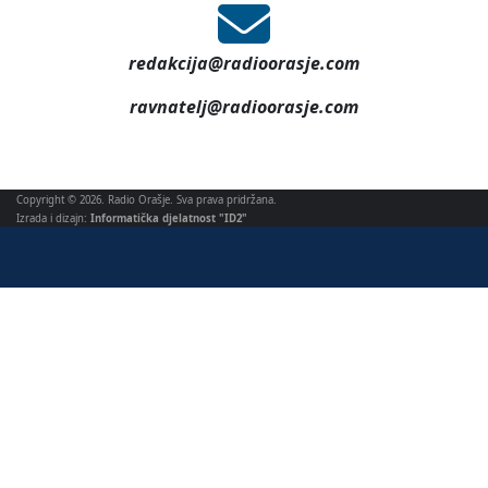
redakcija@radioorasje.com
ravnatelj@radioorasje.com
Copyright © 2026. Radio Orašje. Sva prava pridržana.
Izrada i dizajn:
Informatička djelatnost "ID2"