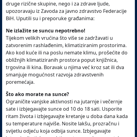
druge rizične skupine, nego i za zdrave ljude,
upozoravaju iz Zavoda za javno zdravstvo Federacije
BiH. Uputili su i preporuke građanima:
Ne izlažite se suncu nepotrebno!
Tijekom velikih vrućina što više se zadržavati u
zatvorenim rashlađenim, klimatiziranim prostorima.
Ako kod kuće ili na poslu nemate klimu, prošećite do
obližnjih klimatiziranih prostora poput knjižnica,
trgovina ili kina. Boravak u njima već kroz sat ili dva
smanjuje mogućnost razvoja zdravstvenih
poremećaja.
Što ako morate na sunce?
Ograničite vanjske aktivnosti na jutarnje i večernje
sate i izbjegavajte sunce od 10 do 18 sati. Usporite
ritam života i izbjegavajte kretanje u doba dana kada
su temperature najviše. Nosite lakšu, prozračnu i
svijetlu odjeću koja odbija sunce. Izbjegavajte