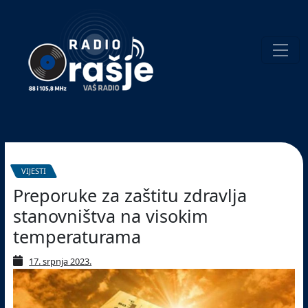
Welcome
to
our
website!
Pretraživanje
VIJESTI
Preporuke za zaštitu zdravlja
stanovništva na visokim
temperaturama
17. srpnja 2023.