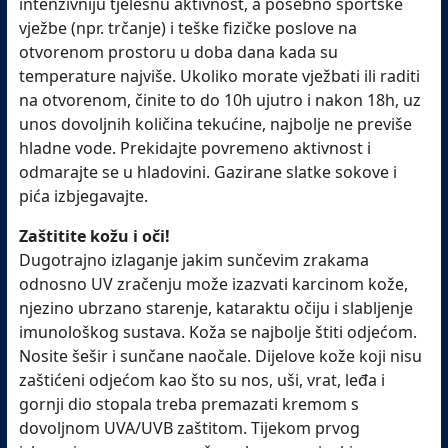
intenzivniju tjelesnu aktivnost, a posebno sportske
vježbe (npr. trčanje) i teške fizičke poslove na
otvorenom prostoru u doba dana kada su
temperature najviše. Ukoliko morate vježbati ili raditi
na otvorenom, činite to do 10h ujutro i nakon 18h, uz
unos dovoljnih količina tekućine, najbolje ne previše
hladne vode. Prekidajte povremeno aktivnost i
odmarajte se u hladovini. Gazirane slatke sokove i
pića izbjegavajte.
Zaštitite kožu i oči!
Dugotrajno izlaganje jakim sunčevim zrakama
odnosno UV zračenju može izazvati karcinom kože,
njezino ubrzano starenje, kataraktu očiju i slabljenje
imunološkog sustava. Koža se najbolje štiti odjećom.
Nosite šešir i sunčane naočale. Dijelove kože koji nisu
zaštićeni odjećom kao što su nos, uši, vrat, leđa i
gornji dio stopala treba premazati kremom s
dovoljnom UVA/UVB zaštitom. Tijekom prvog