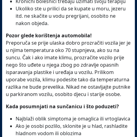
Kronični bolesnici trebaju uzimati svoju terapiju
Ukoliko ste u prilici da se kupate u moru, jezeru
itd. ne skačite u vodu pregrijani, osobito ne
nakon objeda.
Pozor glede korištenja automobila!
Preporuča se prije ulaska dobro prozračiti vozila jer je
u njima temperatura oko 70 stupnjeva, ako su na
suncu. Čak i ako imate klimu, prozračite vozilo prije
nego što uđete u njega zbog po zdravlje opasnih
isparavanja plastike i uređaja u vozilu. Prilikom
uporabe vozila, klimu podesite tako da temperaturna
razlika ne bude prevelika. Nikad ne ostavljajte putnike
u parkiranom vozilu, osobito djecu i starije osobe.
Kada posumnjati na sunčanicu i što poduzeti?
Najblaži oblik simptoma je omaglica ili vrtoglavica
Ako je osobi pozlilo, sklonite je u hlad, rashladite
hladnom vodom ili oblozima