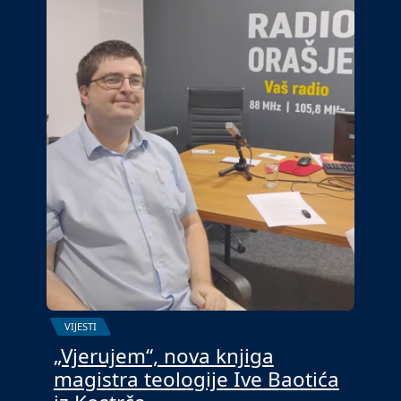
VIJESTI
„Vjerujem“, nova knjiga
magistra teologije Ive Baotića