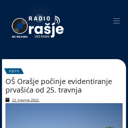
Welcome
to
our
website!
Pretraživanje
VIJESTI
OŠ Orašje počinje evidentiranje
prvašića od 25. travnja
22. travnja 2022.