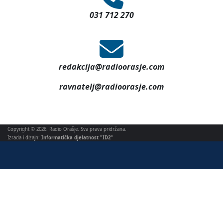
031 712 270
redakcija@radioorasje.com
ravnatelj@radioorasje.com
Copyright © 2026. Radio Orašje. Sva prava pridržana.
Izrada i dizajn:
Informatička djelatnost "ID2"