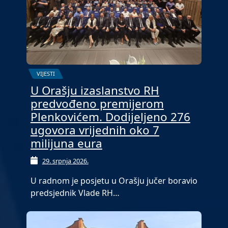
VIJESTI
U Orašju izaslanstvo RH
predvođeno premijerom
Plenkovićem. Dodijeljeno 276
ugovora vrijednih oko 7
milijuna eura
29. srpnja 2026.
U radnom je posjetu u Orašju jučer boravio
predsjednik Vlade RH…