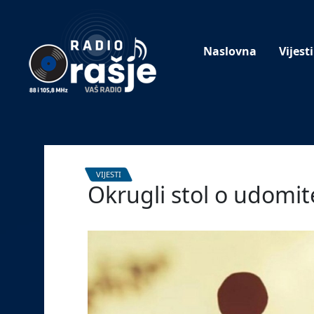
Welcome
to
our
Naslovna
Vijesti
website!
VIJESTI
Okrugli stol o udomit
19. studenoga 2025.