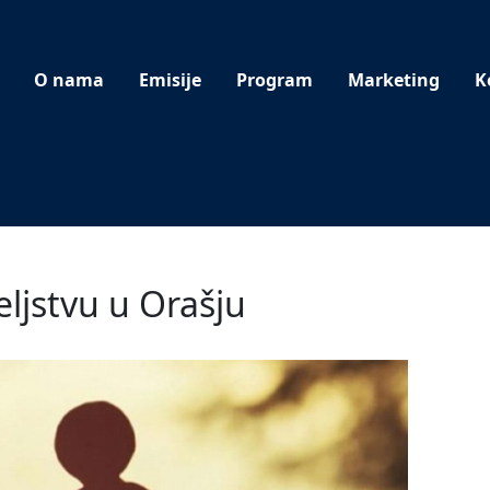
O nama
Emisije
Program
Marketing
K
eljstvu u Orašju