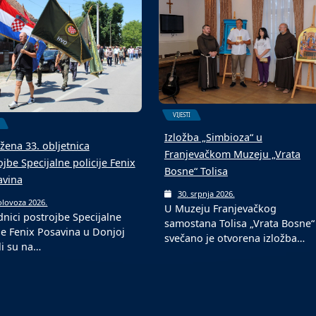
6. kolovoza 2026.
Fond za profesionalnu
olovoza 2026.
ogometni turniri u srpnju i
rehabilitaciju i zapošljavanje
ozu tradicionalni su među
osoba sa invaliditetom jučer je
im događajima…
VIJESTI
Izložba „Simbioza“ u
žena 33. obljetnica
Franjevačkom Muzeju „Vrata
jbe Specijalne policije Fenix
Bosne“ Tolisa
avina
30. srpnja 2026.
olovoza 2026.
U Muzeju Franjevačkog