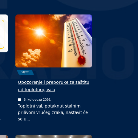
VIJESTI
Upozorenje i preporuke za zaštitu
od toplotnog vala