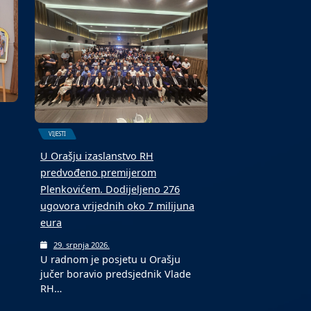
5. kolovoza 2026.
Toplotni val, potaknut stalnim
prilivom vrućeg zraka, nastavit će
…
se u…
VIJESTI
U Orašju izaslanstvo RH
predvođeno premijerom
Plenkovićem. Dodijeljeno 276
ugovora vrijednih oko 7 milijuna