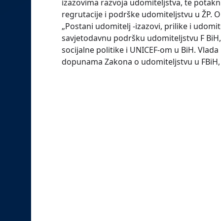
izazovima razvoja udomiteljstva, te potaknu
regrutacije i podrške udomiteljstvu u ŽP.
„Postani udomitelj -izazovi, prilike i udomi
savjetodavnu podršku udomiteljstvu F BiH, 
socijalne politike i UNICEF-om u BiH. Vlada
dopunama Zakona o udomiteljstvu u FBiH, 