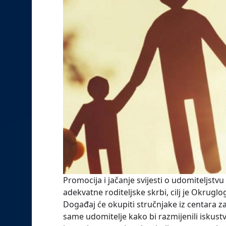
Promocija i jačanje svijesti o udomiteljstv
adekvatne roditeljske skrbi, cilj je Okruglo
Događaj će okupiti stručnjake iz centara za 
same udomitelje kako bi razmijenili iskust