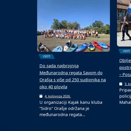
terenu s novom podlogom
ekipa
6. kolovoza 2026.
6. k
U Domaljevcu je održan 4.
Malon
Malonogometni memorijalni
kolov
turnir „Mato Matić“, koji…
ljetn
VIJESTI
VIJESTI
Obilje
Do sada najbrojnija
postro
Međunarodna regata Savom do
– Pos
Orašja s više od 250 sudionika na
3. k
oko 40 plovila