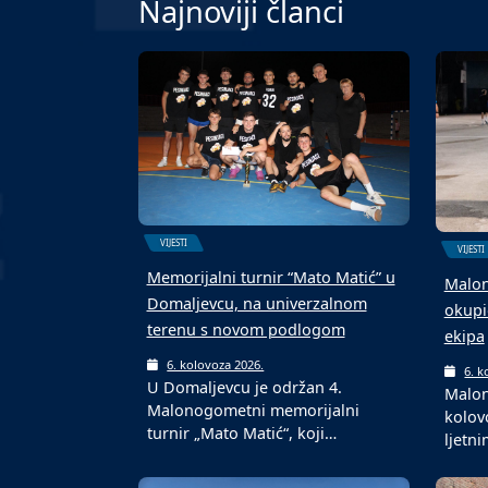
Najnoviji članci
VIJESTI
VIJESTI
Memorijalni turnir “Mato Matić” u
Malon
Domaljevcu, na univerzalnom
okupi