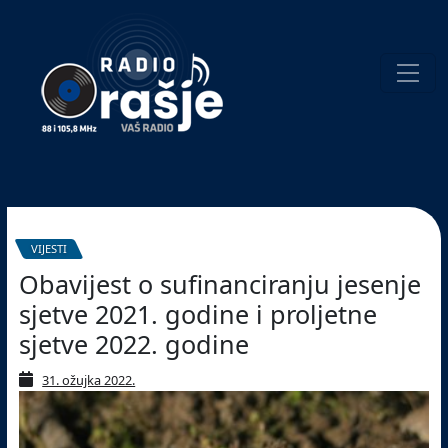
Welcome
to
our
website!
Pretraživanje
VIJESTI
Obavijest o sufinanciranju jesenje
sjetve 2021. godine i proljetne
sjetve 2022. godine
31. ožujka 2022.