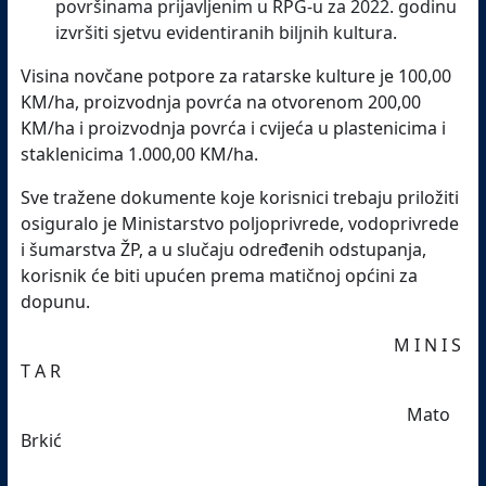
površinama prijavljenim u RPG-u za 2022. godinu
izvršiti sjetvu evidentiranih biljnih kultura.
Visina novčane potpore za ratarske kulture je 100,00
KM/ha, proizvodnja povrća na otvorenom 200,00
KM/ha i proizvodnja povrća i cvijeća u plastenicima i
staklenicima 1.000,00 KM/ha.
Sve tražene dokumente koje korisnici trebaju priložiti
osiguralo je Ministarstvo poljoprivrede, vodoprivrede
i šumarstva ŽP, a u slučaju određenih odstupanja,
korisnik će biti upućen prema matičnoj općini za
dopunu.
M I N I S
T A R
Mato
Brkić