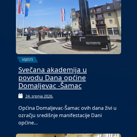
VIJESTI
Svečana akademija u
povodu Dana općine
Domaljevac -Šamac
24. srpnja 2026.
Općina Domaljevac-Šamac ovih dana živi u
ozračju središnje manifestacije Dani
općine…