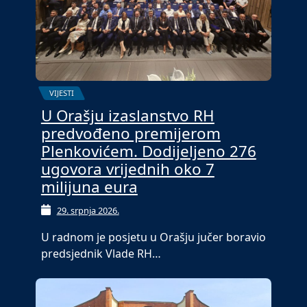
VIJESTI
U Orašju izaslanstvo RH
predvođeno premijerom
Plenkovićem. Dodijeljeno 276
ugovora vrijednih oko 7
milijuna eura
29. srpnja 2026.
U radnom je posjetu u Orašju jučer boravio
predsjednik Vlade RH…