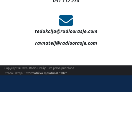
031 712 270
redakcija@radioorasje.com
ravnatelj@radioorasje.com
Copyright © 2026. Radio Orašje. Sva prava pridržana.
Izrada i dizajn:
Informatička djelatnost "ID2"