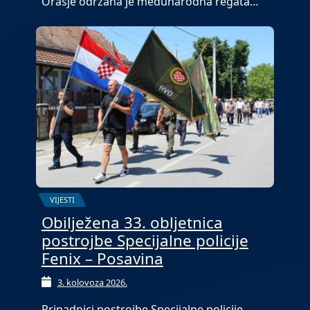
Orašje održana je međunarodna regata…
VIJESTI
Obilježena 33. obljetnica
postrojbe Specijalne policije
Fenix – Posavina
3. kolovoza 2026.
Pripadnici postrojbe Specijalne policije