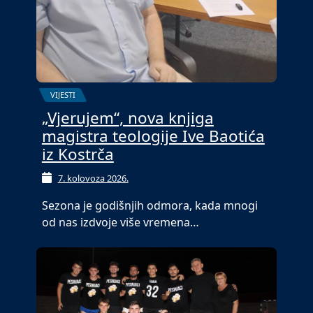
VIJESTI
„Vjerujem“, nova knjiga
magistra teologije Ive Baotića
iz Kostrča
7. kolovoza 2026.
Sezona je godišnjih odmora, kada mnogi
od nas izdvoje više vremena…