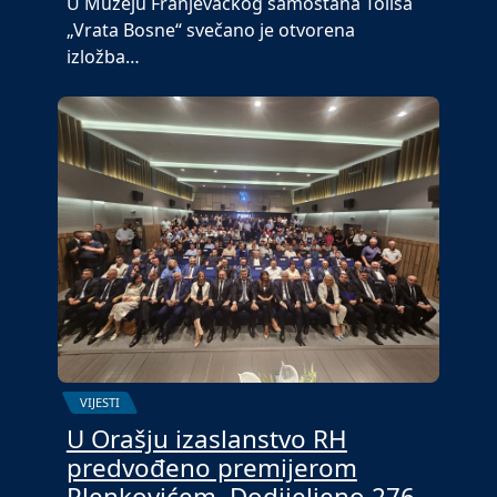
U Muzeju Franjevačkog samostana Tolisa
„Vrata Bosne“ svečano je otvorena
izložba…
VIJESTI
U Orašju izaslanstvo RH
predvođeno premijerom
Plenkovićem. Dodijeljeno 276