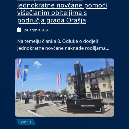
jednokratne novčane pomoći
višečlanim obiteljima s
područja grada Orašja
24. srpnja 2026.
Na temelju članka 8. Odluke o dodjeli
jednokratne novčane naknade rodiljama…
VIJESTI