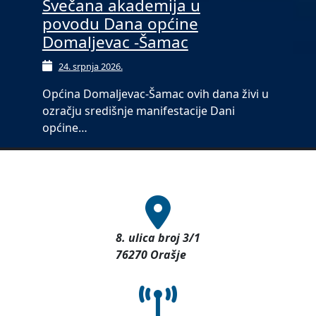
Svečana akademija u
povodu Dana općine
Domaljevac -Šamac
24. srpnja 2026.
Općina Domaljevac-Šamac ovih dana živi u
ozračju središnje manifestacije Dani
općine…
8. ulica broj 3/1
76270 Orašje