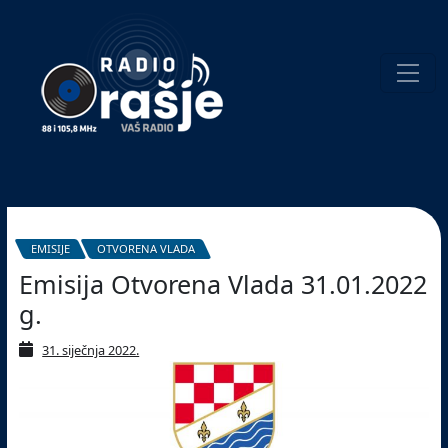
Welcome
to
our
website!
Pretraživanje
EMISIJE
OTVORENA VLADA
Emisija Otvorena Vlada 31.01.2022
g.
31. siječnja 2022.