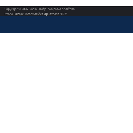
Copyright © 2026. Radio Orašje. Sva prava pridržana.
Izrada i dizajn:
Informatička djelatnost "ID2"