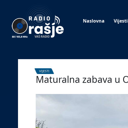
Welcome
to
our
Naslovna
Vijesti
website!
VIJESTI
Maturalna zabava u O
17. svibnja 2024.