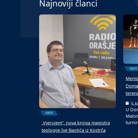
Najnoviji članci
VIJESTI
Memor
Domal