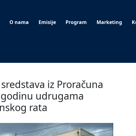
O nama
Emisije
Program
Marketing
K
u sredstava iz Proračuna
6.godinu udrugama
inskog rata