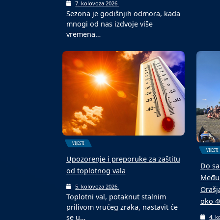
teren
6. k
U Dom
VIJESTI
Malon
turnir
„Vjerujem“, nova knjiga magistra
teologije Ive Baotića iz Kostrča
7. kolovoza 2026.
Sezona je godišnjih odmora, kada
mnogi od nas izdvoje više
vremena…
VIJESTI