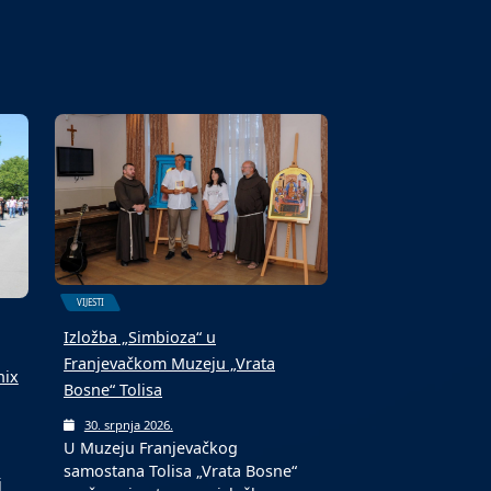
6. kolovoza 2026.
Fond za profesionalnu
 i
rehabilitaciju i zapošljavanje
osoba sa invaliditetom jučer je…
VIJESTI