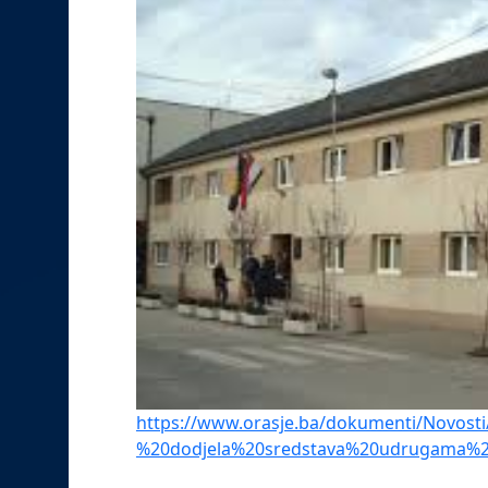
https://www.orasje.ba/dokumenti/Novost
%20dodjela%20sredstava%20udrugama%2