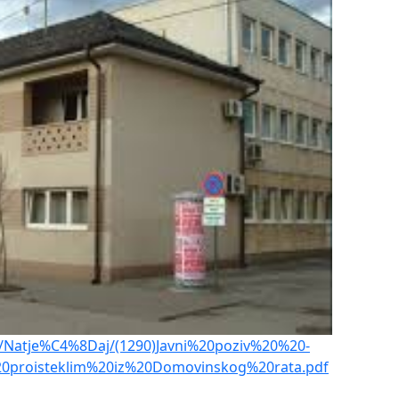
i/Natje%C4%8Daj/(1290)Javni%20poziv%20%20-
0proisteklim%20iz%20Domovinskog%20rata.pdf