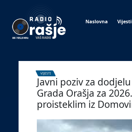
Welcome
to
our
Naslovna
Vijesti
website!
VIJESTI
Javni poziv za dodjel
Grada Orašja za 202
proisteklim iz Domov
22. siječnja 2026.