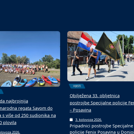
u s novom podlogom
ekipa
olovoza 2026.
6. kolovoza 2026.
aljevcu je održan 4.
Malonogometni turniri u srpnju
ogometni memorijalni
kolovozu tradicionalni su među
 „Mato Matić“, koji…
ljetnim događajima…
VIJESTI