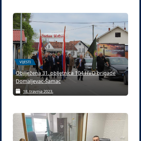
VIJESTI
Obilježena 31. obljetnica 104 HVO brigade
Domaljevac-Šamac
18. travnja 2023.