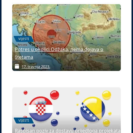
VIJESTI
Potres u okolici Odžaka, nema dojava o
štetama
17. travnja 2023.
VIJESTI
Raspisan poziv za dostavu prijedloga projekata