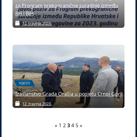
za Program prekogranične suradnje između
RH i BiH
12. travnja 2023.
VIJESTI
Izaslanstvo Grada Orašja u posjetu Crnoj Gori
12. travnja 2023.
»
1
2
3
4
5
«