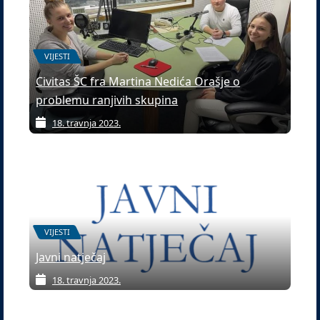
VIJESTI
Civitas ŠC fra Martina Nedića Orašje o
problemu ranjivih skupina
18. travnja 2023.
VIJESTI
Javni natječaj
18. travnja 2023.