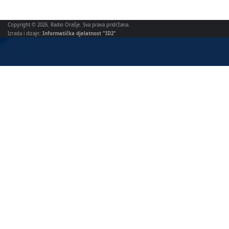
Copyright © 2026. Radio Orašje. Sva prava pridržana.
Izrada i dizajn:
Informatička djelatnost "ID2"