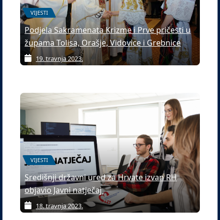
VIJESTI
Podjela Sakramenata Krizme i Prve pričesti u
župama Tolisa, Orašje, Vidovice i Grebnice
19. travnja 2023.
VIJESTI
Središnji državni ured za Hrvate izvan RH
objavio Javni natječaj
18. travnja 2023.