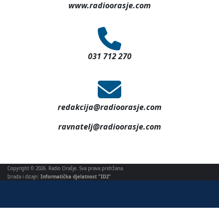
www.radioorasje.com
031 712 270
redakcija@radioorasje.com
ravnatelj@radioorasje.com
Copyright © 2026. Radio Orašje. Sva prava pridržana.
Izrada i dizajn:
Informatička djelatnost "ID2"