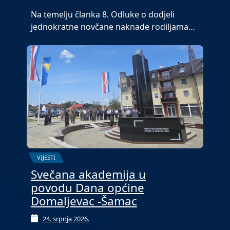
Na temelju članka 8. Odluke o dodjeli
jednokratne novčane naknade rodiljama…
VIJESTI
Svečana akademija u
povodu Dana općine
Domaljevac -Šamac
24. srpnja 2026.