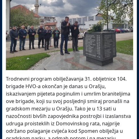
Trodnevni program obilježavanja 31. obljetnice 104.
brigade HVO-a okončan je danas u Orašju,
iskazivanjem pijeteta poginulim i umrlim braniteljima
ove brigade, koji su svoj posljednji smiraj pronašli na
gradskom mezarju u Orašju. Tako je u 13 sati u
nazočnosti bivših zapovjednika postrojbi i izaslanstva
udruga proisteklih iz Domovinskog rata, najprije
održano polaganje cvijeća kod Spomen obilježja u
gradskom parku, a odmah potom i na mezarju,