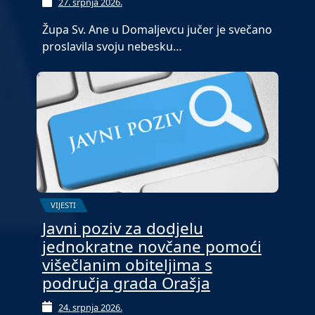
27. srpnja 2026.
Župa Sv. Ane u Domaljevcu jučer je svečano
proslavila svoju nebesku…
VIJESTI
Javni poziv za dodjelu
jednokratne novčane pomoći
višečlanim obiteljima s
područja grada Orašja
24. srpnja 2026.