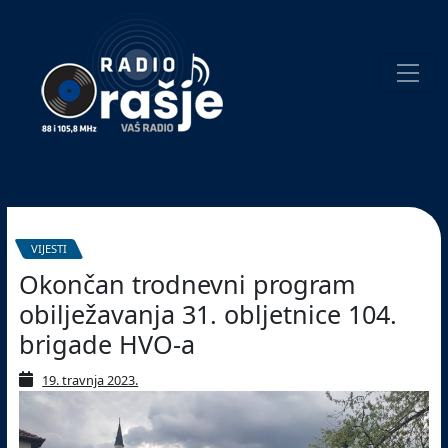
Welcome
to
our
website!
Pretraživanje
VIJESTI
Okončan trodnevni program
obilježavanja 31. obljetnice 104.
brigade HVO-a
19. travnja 2023.