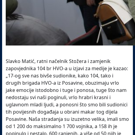
Slavko Matić, ratni načelnik Stožera i zamjenik
zapovjednika 104 br HVO-a u izjavi za medije je kazao:
„17-og sve nas bivše sudionike, kako 104, tako i
drugih brigada HVO-a iz Posavine, obuzimaju vrlo
jake emocije istodobno i tuge i ponosa, tuge što nam
nedostaju svi naši poginuli, vrlo hrabri krasni i
uglavnom mladi ljudi, a ponosni što smo bili sudionici
tih povijesnih događaja u obrani makar tog dijela
Posavine. Naša stradanja su izuzetno velika, imali smo
od 1 200 do maksimalno 1 700 vojnika, a 158 ih je
poginulo i nestalo, 600 ranjenih, a više od 50 njih je