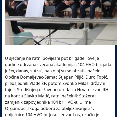
U sjećanje na ratni povijesni put brigade i ove je
godine održana svečana akademija „104 HVO brigada
jučer, danas, sutra“, na kojoj su se obratili načelnik
Općine Domaljevac-Šamac Stjepan Piljić, Đuro Topić,
predsjednik Vlade ŽP, potom Zvonko Milas, državni
tajnik Središnjeg državnog ureda za Hrvate izvan RH i
na koncu Slavko Matić, ratni načelnik Stožera i
zamjenik zapovjednika 104 br HVO-a. U ime
Organizacijskoga odbora za obilježavanje 31.
obljetnice 104 HVO br Joso Leovac Los, uručio je