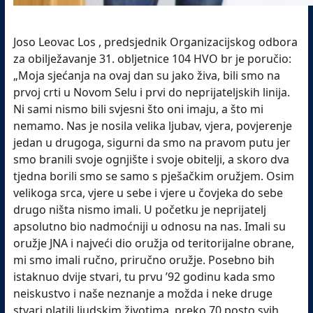
Joso Leovac Los , predsjednik Organizacijskog odbora
za obilježavanje 31. obljetnice 104 HVO br je poručio:
„Moja sjećanja na ovaj dan su jako živa, bili smo na
prvoj crti u Novom Selu i prvi do neprijateljskih linija.
Ni sami nismo bili svjesni što oni imaju, a što mi
nemamo. Nas je nosila velika ljubav, vjera, povjerenje
jedan u drugoga, sigurni da smo na pravom putu jer
smo branili svoje ognjište i svoje obitelji, a skoro dva
tjedna borili smo se samo s pješačkim oružjem. Osim
velikoga srca, vjere u sebe i vjere u čovjeka do sebe
drugo ništa nismo imali. U početku je neprijatelj
apsolutno bio nadmoćniji u odnosu na nas. Imali su
oružje JNA i najveći dio oružja od teritorijalne obrane,
mi smo imali ručno, priručno oružje. Posebno bih
istaknuo dvije stvari, tu prvu ’92 godinu kada smo
neiskustvo i naše neznanje a možda i neke druge
stvari platili ljudskim životima, preko 70 posto svih