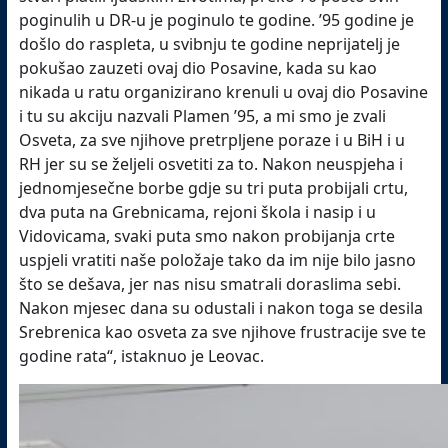
poginulih u DR-u je poginulo te godine. ’95 godine je
došlo do raspleta, u svibnju te godine neprijatelj je
pokušao zauzeti ovaj dio Posavine, kada su kao
nikada u ratu organizirano krenuli u ovaj dio Posavine
i tu su akciju nazvali Plamen ’95, a mi smo je zvali
Osveta, za sve njihove pretrpljene poraze i u BiH i u
RH jer su se željeli osvetiti za to. Nakon neuspjeha i
jednomjesečne borbe gdje su tri puta probijali crtu,
dva puta na Grebnicama, rejoni škola i nasip i u
Vidovicama, svaki puta smo nakon probijanja crte
uspjeli vratiti naše položaje tako da im nije bilo jasno
što se dešava, jer nas nisu smatrali doraslima sebi.
Nakon mjesec dana su odustali i nakon toga se desila
Srebrenica kao osveta za sve njihove frustracije sve te
godine rata“, istaknuo je Leovac.