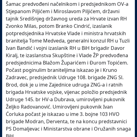
Šamac predvođeni načelnikom i predsjednikom OV-a
Stjepanom Piljićem i Miroslavom Piljićem, državni
tajnik Središnjeg državnog ureda za Hrvate izvan RH
Zvonko Milas, potom Branko Cindrić, izaslanik
potpredsjednika Hrvatske Vlade i ministra hrvatskih
branitelja Tome Medveda, generalni konzul RH u Tuzli
Ivan Bandić i vojni izaslanik RH u BiH brigadir Davor
Kiralj, te izaslanstva Skupštine i Vlade ŽP predvođena
predsjednicima Blažom Župarićem i Đurom Topićem.
Počast poginulim braniteljima iskazao je i Kruno
Zadravec, predsjednik Udruge 108. brigade ZNG Sl.
Brod, dok je u ime Zajednice udruga ZNG-a i ratnih
brigada Hrvatske vojske, vijenac položio predsjednik
Udruge 145. br HV-a Dubrava, umirovljeni pukovnik
Željko Radovanović. Umirovljeni pukovnik Ivan
Ćorluka počast je iskazao u ime 3. bojne 103 HVO
brigade Modran, Derventa, te na koncu predstavnici
PS Domaljevac i Ministarstva obrane i Oružanih snaga
BiH.