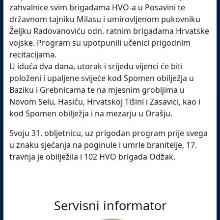
zahvalnice svim brigadama HVO-a u Posavini te
državnom tajniku Milasu i umirovljenom pukovniku
Željku Radovanoviću odn. ratnim brigadama Hrvatske
vojske. Program su upotpunili učenici prigodnim
recitacijama.
U iduća dva dana, utorak i srijedu vijenci će biti
položeni i upaljene svijeće kod Spomen obilježja u
Baziku i Grebnicama te na mjesnim grobljima u
Novom Selu, Hasiću, Hrvatskoj Tišini i Zasavici, kao i
kod Spomen obilježja i na mezarju u Orašju.
Svoju 31. obljetnicu, uz prigodan program prije svega
u znaku sjećanja na poginule i umrle branitelje, 17.
travnja je obilježila i 102 HVO brigada Odžak.
Servisni informator