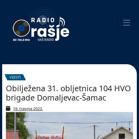
Welcome
to
our
website!
Pretraživanje
VIJESTI
Obilježena 31. obljetnica 104 HVO
brigade Domaljevac-Šamac
18. travnja 2023.