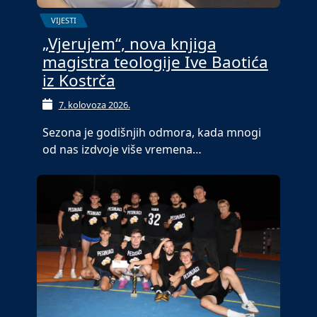
VIJESTI
„Vjerujem“, nova knjiga
magistra teologije Ive Baotića
iz Kostrča
7. kolovoza 2026.
Sezona je godišnjih odmora, kada mnogi
od nas izdvoje više vremena…