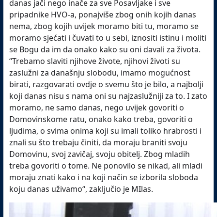
danas jači nego inače za sve Posavljake i sve
pripadnike HVO-a, ponajviše zbog onih kojih danas
nema, zbog kojih uvijek moramo biti tu, moramo se
moramo sjećati i čuvati to u sebi, iznositi istinu i moliti
se Bogu da im da onako kako su oni davali za života.
“Trebamo slaviti njihove živote, njihovi životi su
zaslužni za današnju slobodu, imamo mogućnost
birati, razgovarati ovdje o svemu što je bilo, a najbolji
koji danas nisu s nama oni su najzaslužniji za to. I zato
moramo, ne samo danas, nego uvijek govoriti o
Domovinskome ratu, onako kako treba, govoriti o
ljudima, o svima onima koji su imali toliko hrabrosti i
znali su što trebaju činiti, da moraju braniti svoju
Domovinu, svoj zavičaj, svoju obitelj. Zbog mladih
treba govoriti o tome. Ne ponovilo se nikad, ali mladi
moraju znati kako i na koji način se izborila sloboda
koju danas uživamo“, zaključio je MIlas.