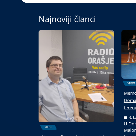
Najnoviji članci
VIJESTI
Memor
Domal
teren
6. k
U Dom
VIJESTI
Malon