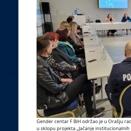
Gender centar F BiH održao je u Orašju rad
u sklopu projekta „Jačanje institucionalni