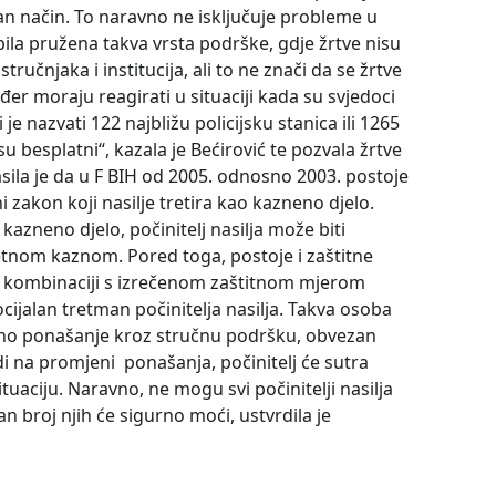
an način. To naravno ne isključuje probleme u
ila pružena takva vrsta podrške, gdje žrtve nisu
ručnjaka i institucija, ali to ne znači da se žrtve
er moraju reagirati u situaciji kada su svjedoci
je nazvati 122 najbližu policijsku stanica ili 1265
u besplatni“, kazala je Bećirović te pozvala žrtve
lasila je da u F BIH od 2005. odnosno 2003. postoje
eni zakon koji nasilje tretira kao kazneno djelo.
kazneno djelo, počinitelj nasilja može biti
tnom kaznom. Pored toga, postoje i zaštitne
u kombinaciji s izrečenom zaštitnom mjerom
ijalan tretman počinitelja nasilja. Takva osoba
silno ponašanje kroz stručnu podršku, obvezan
di na promjeni ponašanja, počinitelj će sutra
tuaciju. Naravno, ne mogu svi počinitelji nasilja
an broj njih će sigurno moći, ustvrdila je