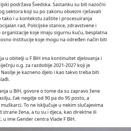
ncijski podržava Švedska. Sastanku su bili nazočni
inog sektora koji su po zakonu obvezni rješavati
 tako i u kontekstu zaštite i procesuiranja
ocijalan rad, Policijske stanice, zdravstvene i
organizacije koje imaju sigurnu kuću, besplatna
nosno institucije koje mogu na određen način biti
ja u obitelji u F BiH ima kontinuitet djelovanja i
ječnju o.g. za razdoblje 2021-2027 koji je
asilje je kazneno djelo i kao takvo treba biti
lađi.
živanja u BiH, govore o tome da su zapravo žene
ilju, čak negdje od 90 pa do 95 posto, a
n. muškarci. To ne isključuje u nekim slučajevima
 strane žena, a tu su i djeca, kao direktne ili
ić, u ime Gender centra Vlade F BiH.