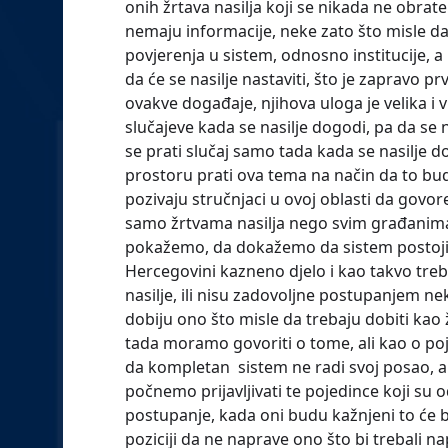
onih žrtava nasilja koji se nikada ne obrat
nemaju informacije, neke zato što misle d
povjerenja u sistem, odnosno institucije, a
da će se nasilje nastaviti, što je zapravo pr
ovakve događaje, njihova uloga je velika i vr
slučajeve kada se nasilje dogodi, pa da se n
se prati slučaj samo tada kada se nasilje 
prostoru prati ova tema na način da to bud
pozivaju stručnjaci u ovoj oblasti da govore
samo žrtvama nasilja nego svim građanima
pokažemo, da dokažemo da sistem postoji, da
Hercegovini kazneno djelo i kao takvo treba
nasilje, ili nisu zadovoljne postupanjem ne
dobiju ono što misle da trebaju dobiti kao ž
tada moramo govoriti o tome, ali kao o p
da kompletan sistem ne radi svoj posao, a
počnemo prijavljivati te pojedince koji su
postupanje, kada oni budu kažnjeni to će 
poziciji da ne naprave ono što bi trebali nap