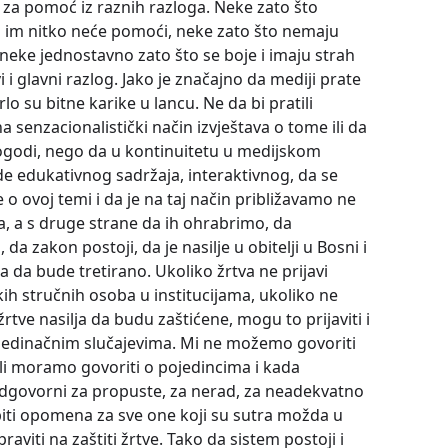
e za pomoć iz raznih razloga. Neke zato što
a im nitko neće pomoći, neke zato što nemaju
 neke jednostavno zato što se boje i imaju strah
vi i glavni razlog. Jako je značajno da mediji prate
lo su bitne karike u lancu. Ne da bi pratili
a senzacionalistički način izvještava o tome ili da
dogodi, nego da u kontinuitetu u medijskom
e edukativnog sadržaja, interaktivnog, da se
 o ovoj temi i da je na taj način približavamo ne
, a s druge strane da ih ohrabrimo, da
 zakon postoji, da je nasilje u obitelji u Bosni i
 da bude tretirano. Ukoliko žrtva ne prijavi
kih stručnih osoba u institucijama, ukoliko ne
rtve nasilja da budu zaštićene, mogu to prijaviti i
ojedinačnim slučajevima. Mi ne možemo govoriti
li moramo govoriti o pojedincima i kada
 odgovorni za propuste, za nerad, za neadekvatno
biti opomena za sve one koji su sutra možda u
raviti na zaštiti žrtve. Tako da sistem postoji i