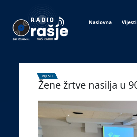
Welcome
to
our
Naslovna
Vijesti
website!
VIJESTI
Žene žrtve nasilja u 9
3. travnja 2023.