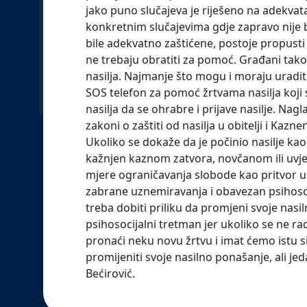
jako puno slučajeva je riješeno na adekvat
konkretnim slučajevima gdje zapravo nije b
bile adekvatno zaštićene, postoje propusti st
ne trebaju obratiti za pomoć. Građani takođ
nasilja. Najmanje što mogu i moraju uraditi 
SOS telefon za pomoć žrtvama nasilja koji s
nasilja da se ohrabre i prijave nasilje. Nag
zakoni o zaštiti od nasilja u obitelji i Kazn
Ukoliko se dokaže da je počinio nasilje kao 
kažnjen kaznom zatvora, novčanom ili uvje
mjere ograničavanja slobode kao pritvor 
zabrane uznemiravanja i obavezan psihosoc
treba dobiti priliku da promjeni svoje na
psihosocijalni tretman jer ukoliko se ne ra
pronaći neku novu žrtvu i imat ćemo istu si
promijeniti svoje nasilno ponašanje, ali jed
Bećirović.