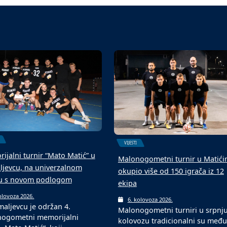
VIJESTI
ijalni turnir “Mato Matić” u
Malonogometni turnir u Matić
jevcu, na univerzalnom
okupio više od 150 igrača iz 12
u s novom podlogom
ekipa
olovoza 2026.
6. kolovoza 2026.
aljevcu je održan 4.
Malonogometni turniri u srpnju
ogometni memorijalni
kolovozu tradicionalni su među