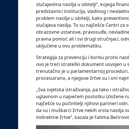
slučajevima nasilja u obitelji“, kojega fina
predstavnici institucija, vladinog i nevlad
problem nasilja u obitelji, kako preventivno
slučajeva nasilja. To su najčešće Centri za s
obrazovne ustanove, pravosuđe, nevladine 
pravna pomoć ali i svi drugi stručnjaci, od
uključene u ovu problematiku.
Strategija za prevenciju i borbu protiv nasil
ovo je treći strateški dokument usvojen u si
trenutačno je u parlamentarnoj proceduri. N
procesuirano, a njegove žrtve su i oni najm
„Sva svjetska istraživanja, pa tako i istra
uglavnom u najvećem postotku izložene nas
najčešće su počinitelji njihovi partneri od
da su i muškarci žrtve nekih vrsta nasilja od
indirektne žrtve“, kazala je Fatima Bećirov