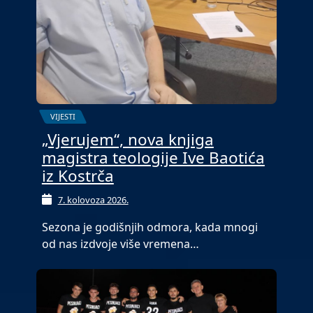
VIJESTI
„Vjerujem“, nova knjiga
magistra teologije Ive Baotića
iz Kostrča
7. kolovoza 2026.
Sezona je godišnjih odmora, kada mnogi
od nas izdvoje više vremena…