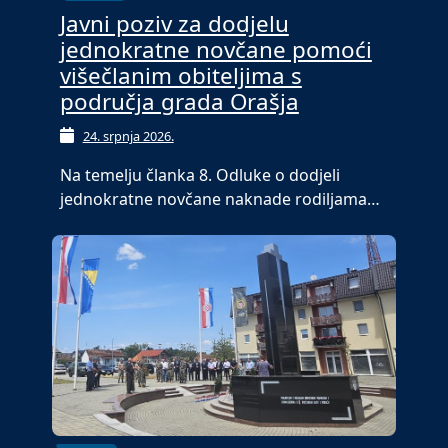
Javni poziv za dodjelu
jednokratne novčane pomoći
višečlanim obiteljima s
područja grada Orašja
24. srpnja 2026.
Na temelju članka 8. Odluke o dodjeli
jednokratne novčane naknade rodiljama…