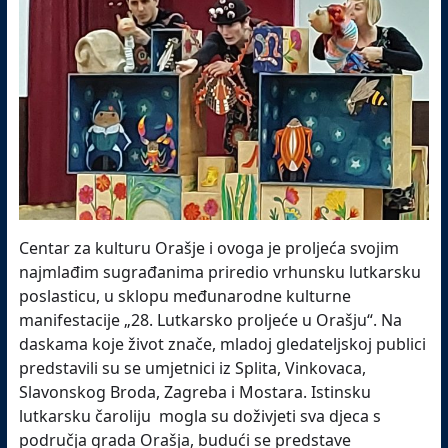
Centar za kulturu Orašje i ovoga je proljeća svojim
najmlađim sugrađanima priredio vrhunsku lutkarsku
poslasticu, u sklopu međunarodne kulturne
manifestacije „28. Lutkarsko proljeće u Orašju“. Na
daskama koje život znače, mladoj gledateljskoj publici
predstavili su se umjetnici iz Splita, Vinkovaca,
Slavonskog Broda, Zagreba i Mostara. Istinsku
lutkarsku čaroliju mogla su doživjeti sva djeca s
područja grada Orašja, budući se predstave