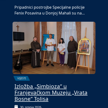
Pripadnici postrojbe Specijalne policije
Fenix Posavina u Donjoj Mahali su na…
VIJESTI
Izložba „Simbioza“ u
Franjevačkom Muzeju „Vrata
Bosne“ Tolisa
30. srpnja 2026.