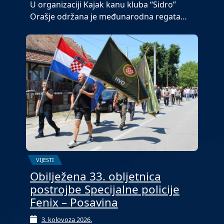
U organizaciji Kajak kanu kluba “Sidro”
Orašje održana je međunarodna regata…
VIJESTI
Obilježena 33. obljetnica
postrojbe Specijalne policije
Fenix – Posavina
3. kolovoza 2026.