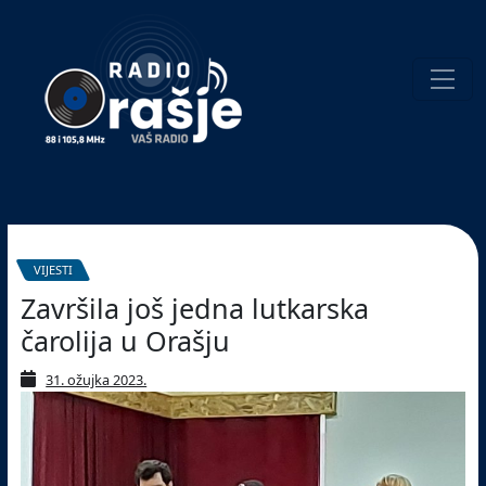
Welcome
to
our
website!
Pretraživanje
VIJESTI
Završila još jedna lutkarska
čarolija u Orašju
31. ožujka 2023.