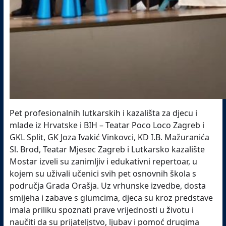
Pet profesionalnih lutkarskih i kazališta za djecu i
mlade iz Hrvatske i BIH – Teatar Poco Loco Zagreb i
GKL Split, GK Joza Ivakić Vinkovci, KD I.B. Mažuranića
Sl. Brod, Teatar Mjesec Zagreb i Lutkarsko kazalište
Mostar izveli su zanimljiv i edukativni repertoar, u
kojem su uživali učenici svih pet osnovnih škola s
područja Grada Orašja. Uz vrhunske izvedbe, dosta
smijeha i zabave s glumcima, djeca su kroz predstave
imala priliku spoznati prave vrijednosti u životu i
naučiti da su prijateljstvo, ljubav i pomoć drugima