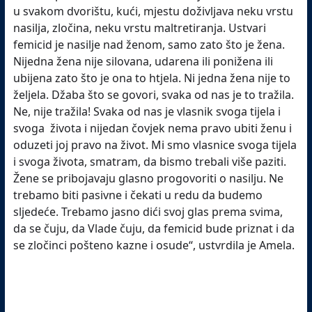
u svakom dvorištu, kući, mjestu doživljava neku vrstu
nasilja, zločina, neku vrstu maltretiranja. Ustvari
femicid je nasilje nad ženom, samo zato što je žena.
Nijedna žena nije silovana, udarena ili ponižena ili
ubijena zato što je ona to htjela. Ni jedna žena nije to
željela. Džaba što se govori, svaka od nas je to tražila.
Ne, nije tražila! Svaka od nas je vlasnik svoga tijela i
svoga života i nijedan čovjek nema pravo ubiti ženu i
oduzeti joj pravo na život. Mi smo vlasnice svoga tijela
i svoga života, smatram, da bismo trebali više paziti.
Žene se pribojavaju glasno progovoriti o nasilju. Ne
trebamo biti pasivne i čekati u redu da budemo
sljedeće. Trebamo jasno dići svoj glas prema svima,
da se čuju, da Vlade čuju, da femicid bude priznat i da
se zločinci pošteno kazne i osude“, ustvrdila je Amela.