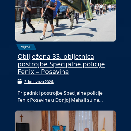
VIJESTI
Obilježena 33. obljetnica
postrojbe Specijalne policije
Fenix – Posavina
3. kolovoza 2026.
Pripadnici postrojbe Specijalne policije
Fenix Posavina u Donjoj Mahali su na…