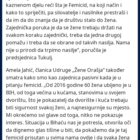
kaznenom djelu reći šta je Femicid, na koji način i
kako to spriječiti, pa silovatelje i nasilnike prestraši i
da im da do znanja da je društvu stalo do žena.
Zajednička poruka je da se žene trebaju držati na
svakom koraku zajednički, treba da jedna drugoj
pomažu i treba da se obrane od takvih nasilja. Nama
nije u prirodi da trpimo nasilje“, poručila je
predsjednica Tukulj.
Amela Jahić, članica Udruge „Žene Orašja“ također
smatra kako smo kao zajednica pasivni kada je u
pitanju femicid. „Od 2016 godine 60 žena ubijeno je u
BIH, od toga većina u kućama, stanovima u svojem
dvorištu, što je pokazatelj da dvorište i kuća trebaju
biti sigurnost svakoj ženi, a najnesigurnije su mjesto.
Mi okrećemo svi glave od toga, nitko ne pokazuje
interes. Situacija u Bihaću nas je potresla, otvorila oči
da dignemo glas tišine u biti, da pokažemo da je taj
femicid prisutan u svima nama ovdje i da svaka žena