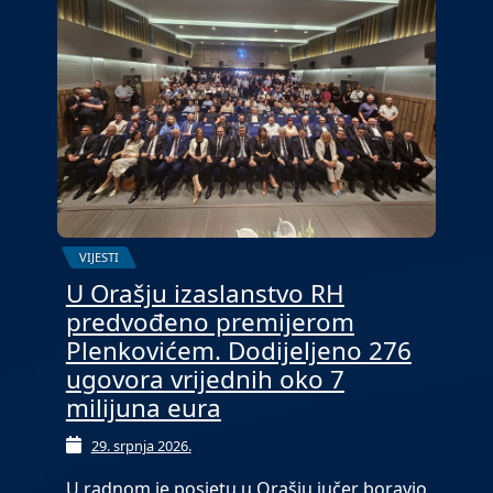
VIJESTI
U Orašju izaslanstvo RH
predvođeno premijerom
Plenkovićem. Dodijeljeno 276
ugovora vrijednih oko 7
milijuna eura
29. srpnja 2026.
U radnom je posjetu u Orašju jučer boravio