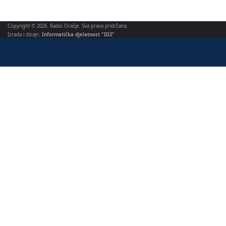
Copyright © 2026. Radio Orašje. Sva prava pridržana.
Izrada i dizajn:
Informatička djelatnost "ID2"