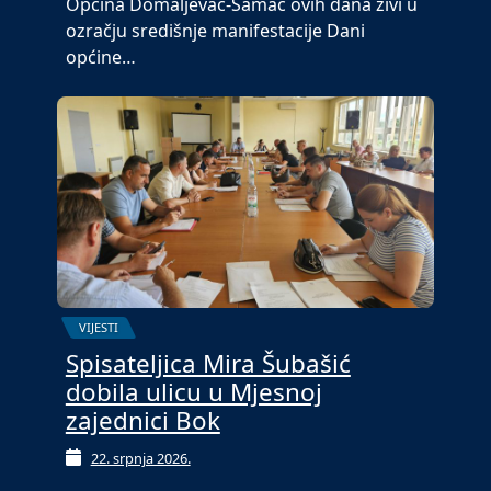
Općina Domaljevac-Šamac ovih dana živi u
ozračju središnje manifestacije Dani
općine…
VIJESTI
Spisateljica Mira Šubašić
dobila ulicu u Mjesnoj
zajednici Bok
22. srpnja 2026.