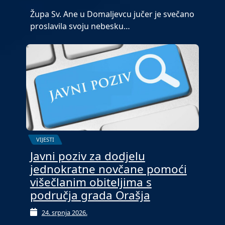
Župa Sv. Ane u Domaljevcu jučer je svečano
proslavila svoju nebesku…
VIJESTI
Javni poziv za dodjelu
jednokratne novčane pomoći
višečlanim obiteljima s
područja grada Orašja
24. srpnja 2026.