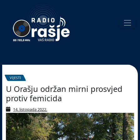
Welcome
to
our
website!
Pretraživanje
VIJESTI
U Orašju održan mirni prosvjed
protiv femicida
14. listopada 2022.