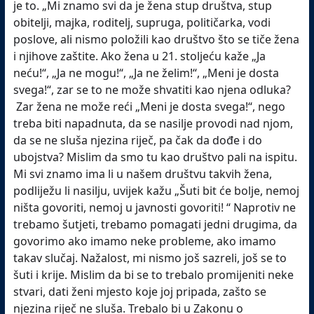
je to. „Mi znamo svi da je žena stup društva, stup
obitelji, majka, roditelj, supruga, političarka, vodi
poslove, ali nismo položili kao društvo što se tiče žena
i njihove zaštite. Ako žena u 21. stoljeću kaže „Ja
neću!“, „Ja ne mogu!“, „Ja ne želim!“, „Meni je dosta
svega!“, zar se to ne može shvatiti kao njena odluka?
Zar žena ne može reći „Meni je dosta svega!“, nego
treba biti napadnuta, da se nasilje provodi nad njom,
da se ne sluša njezina riječ, pa čak da dođe i do
ubojstva? Mislim da smo tu kao društvo pali na ispitu.
Mi svi znamo ima li u našem društvu takvih žena,
podliježu li nasilju, uvijek kažu „Šuti bit će bolje, nemoj
ništa govoriti, nemoj u javnosti govoriti! “ Naprotiv ne
trebamo šutjeti, trebamo pomagati jedni drugima, da
govorimo ako imamo neke probleme, ako imamo
takav slučaj. Nažalost, mi nismo još sazreli, još se to
šuti i krije. Mislim da bi se to trebalo promijeniti neke
stvari, dati ženi mjesto koje joj pripada, zašto se
njezina riječ ne sluša. Trebalo bi u Zakonu o