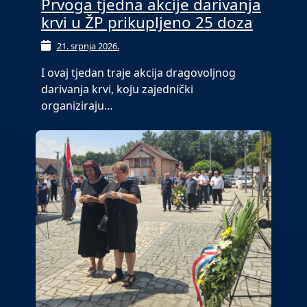
Prvoga tjedna akcije darivanja
krvi u ŽP prikupljeno 25 doza
21. srpnja 2026.
I ovaj tjedan traje akcija dragovoljnog
darivanja krvi, koju zajednički
organiziraju…