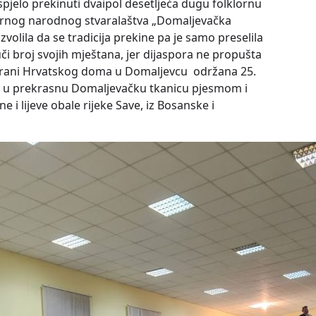
spjelo prekinuti dvaipol desetljeća dugu folklornu
vornog narodnog stvaralaštva „Domaljevačka
olila da se tradicija prekine pa je samo preselila
či broj svojih mještana, jer dijaspora ne propušta
orani Hrvatskog doma u Domaljevcu održana 25.
se u prekrasnu Domaljevačku tkanicu pjesmom i
 i lijeve obale rijeke Save, iz Bosanske i