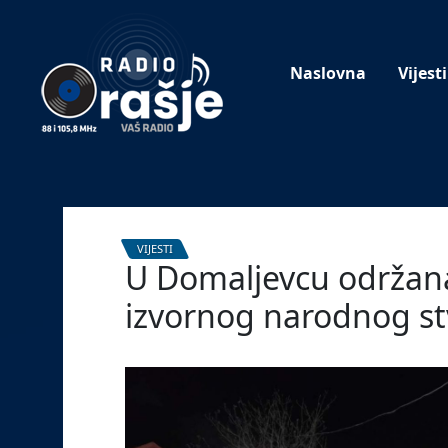
Welcome
to
our
Naslovna
Vijesti
website!
VIJESTI
U Domaljevcu održana
izvornog narodnog st
3. siječnja 2024.