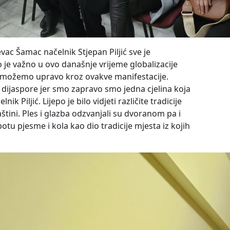
vac Šamac načelnik Stjepan Piljić sve je
o je važno u ovo današnje vrijeme globalizacije
 to možemo upravo kroz ovakve manifestacije.
a dijaspore jer smo zapravo smo jedna cjelina koja
k Piljić. Lijepo je bilo vidjeti različite tradicije
štini. Ples i glazba odzvanjali su dvoranom pa i
otu pjesme i kola kao dio tradicije mjesta iz kojih