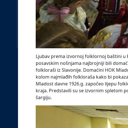
Ljubav prema izvornoj folklornoj baštini 
posavskim nošnjama najbrojniji bili domaći
folkloraši iz Slavonije. Domaćini HOK Mla
kolom najmlađih folkloraša kako bi pokaza
Mladost davne 1926.g. započeo lijepu folkl
kraja. Predstavili su se izvornim spletom 
šargiju.