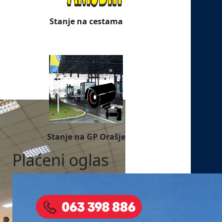
Stanje na cestama
Stanje na GP Orašje
Plaćeni oglas