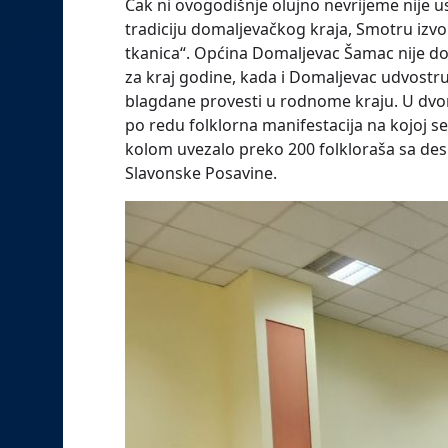
Čak ni ovogodišnje olujno nevrijeme nije u
tradiciju domaljevačkog kraja, Smotru iz
tkanica“. Općina Domaljevac Šamac nije dozv
za kraj godine, kada i Domaljevac udvostru
blagdane provesti u rodnome kraju. U dv
po redu folklorna manifestacija na kojoj 
kolom uvezalo preko 200 folkloraša sa desne
Slavonske Posavine.