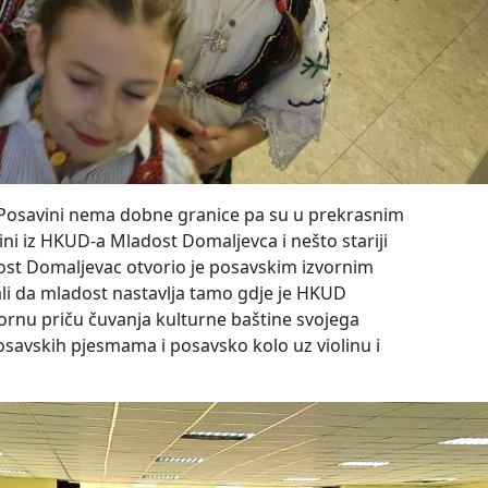
u Posavini nema dobne granice pa su u prekrasnim
ni iz HKUD-a Mladost Domaljevca i nešto stariji
dost Domaljevac otvorio je posavskim izvornim
li da mladost nastavlja tamo gdje je HKUD
ornu priču čuvanja kulturne baštine svojega
posavskih pjesmama i posavsko kolo uz violinu i