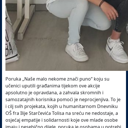
Poruka „Naše malo nekome znači puno“ koju su
učenici uputili građanima tijekom ove akcije
apsolutno je opravdana, a zahvala skromnih i
samozatajnih korisnika pomoći je neprocjenjiva. To je
i cilj svih projekata, kojih u humanitarnom Dnevniku
OŠ fra Ilije Starčevića Tolisa na sreću ne nedostaje, a
osjećaj empatije i solidarnosti koje ove mlade osobe
imaju i nesebično dijele, poruka je osobama u potrebi