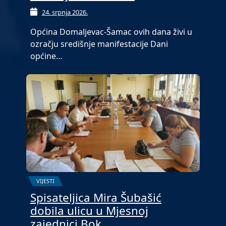
24. srpnja 2026.
Općina Domaljevac-Šamac ovih dana živi u
ozračju središnje manifestacije Dani
općine…
VIJESTI
Spisateljica Mira Šubašić
dobila ulicu u Mjesnoj
zajednici Bok