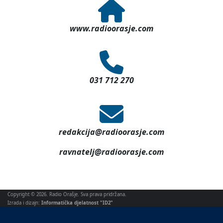
www.radioorasje.com
031 712 270
redakcija@radioorasje.com
ravnatelj@radioorasje.com
Copyright © 2026. Radio Orašje. Sva prava pridržana.
Izrada i dizajn:
Informatička djelatnost "ID2"