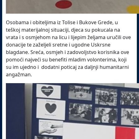
Osobama i obiteljima iz Tolise i Bukove Grede, u
teškoj materijalnoj situaciji, djeca su pokucala na
vrata i s osmjehom na licu i lijepim željama uručili ove
donacije te zaželjeli sretne i ugodne Uskrsne
blagdane. Sreća, osmjeh i zadovoljstvo korisnika ove
pomoći najveći su benefiti mladim volonterima, koji
su im ujedno i dodatni poticaj za daljnji humanitarni
angažman.