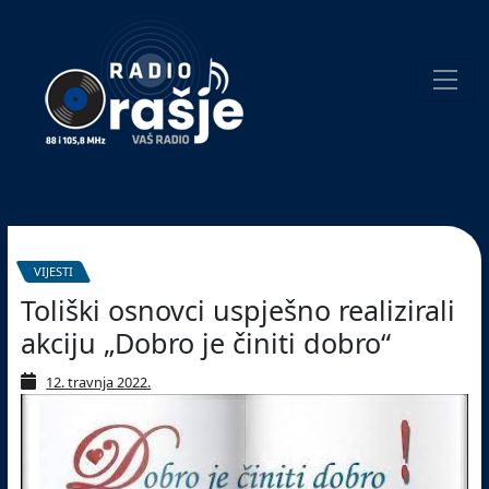
Welcome
to
our
website!
Pretraživanje
VIJESTI
Toliški osnovci uspješno realizirali
akciju „Dobro je činiti dobro“
12. travnja 2022.