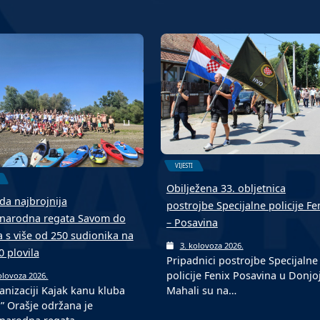
VIJESTI
Obilježena 33. obljetnica
da najbrojnija
postrojbe Specijalne policije Fe
arodna regata Savom do
– Posavina
a s više od 250 sudionika na
3. kolovoza 2026.
0 plovila
Pripadnici postrojbe Specijalne
policije Fenix Posavina u Donjo
olovoza 2026.
Mahali su na…
anizaciji Kajak kanu kluba
o” Orašje održana je