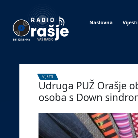
Welcome
to
our
Naslovna
Vijesti
website!
VIJESTI
Udruga PUŽ Orašje obi
osoba s Down sindr
21. ožujka 2022.