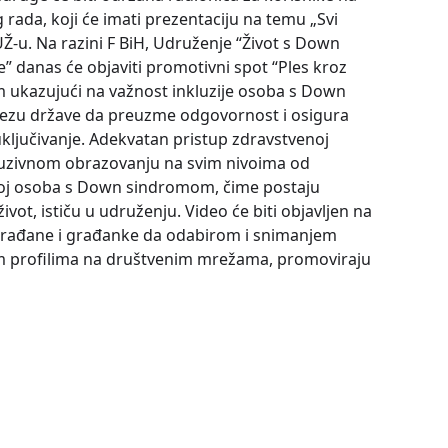
og rada, koji će imati prezentaciju na temu „Svi
UŽ-u. Na razini F BiH, Udruženje “Život s Down
 danas će objaviti promotivni spot “Ples kroz
um ukazujući na važnost inkluzije osoba s Down
vezu države da preuzme odgovornost i osigura
ključivanje. Adekvatan pristup zdravstvenoj
nkluzivnom obrazovanju na svim nivoima od
zvoj osoba s Down sindromom, čime postaju
život, ističu u udruženju. Video će biti objavljen na
 građane i građanke da odabirom i snimanjem
jim profilima na društvenim mrežama, promoviraju