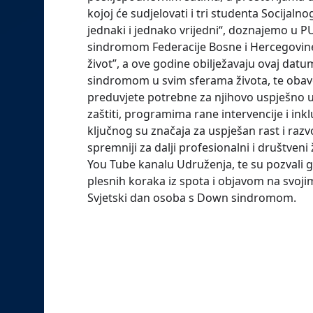
kojoj će sudjelovati i tri studenta Socijaln
jednaki i jednako vrijedni“, doznajemo u P
sindromom Federacije Bosne i Hercegovine”
život”, a ove godine obilježavaju ovaj dat
sindromom u svim sferama života, te oba
preduvjete potrebne za njihovo uspješno u
zaštiti, programima rane intervencije i i
ključnog su značaja za uspješan rast i ra
spremniji za dalji profesionalni i društveni 
You Tube kanalu Udruženja, te su pozvali
plesnih koraka iz spota i objavom na svo
Svjetski dan osoba s Down sindromom.