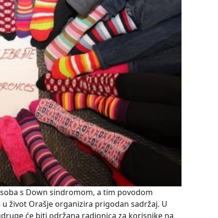
an osoba s Down sindromom, a tim povodom
život Orašje organizira prigodan sadržaj. U
druge će biti održana radionica za korisnike na