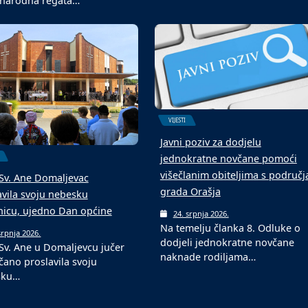
narodna regata…
VIJESTI
Javni poziv za dodjelu
jednokratne novčane pomoći
višečlanim obiteljima s područj
Sv. Ane Domaljevac
grada Orašja
avila svoju nebesku
tnicu, ujedno Dan općine
24. srpnja 2026.
Na temelju članka 8. Odluke o
srpnja 2026.
dodjeli jednokratne novčane
Sv. Ane u Domaljevcu jučer
naknade rodiljama…
čano proslavila svoju
sku…