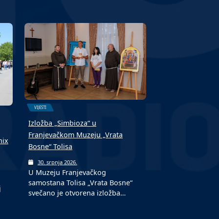
VIJESTI
Izložba „Simbioza“ u
Franjevačkom Muzeju „Vrata
nix
Bosne“ Tolisa
30. srpnja 2026.
U Muzeju Franjevačkog
samostana Tolisa „Vrata Bosne“
j
svečano je otvorena izložba…