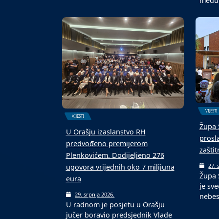
među
VIJESTI
VIJESTI
Župa 
U Orašju izaslanstvo RH
prosl
predvođeno premijerom
zašti
Plenkovićem. Dodijeljeno 276
27. 
ugovora vrijednih oko 7 milijuna
Župa 
eura
je sve
29. srpnja 2026.
nebe
U radnom je posjetu u Orašju
jučer boravio predsjednik Vlade