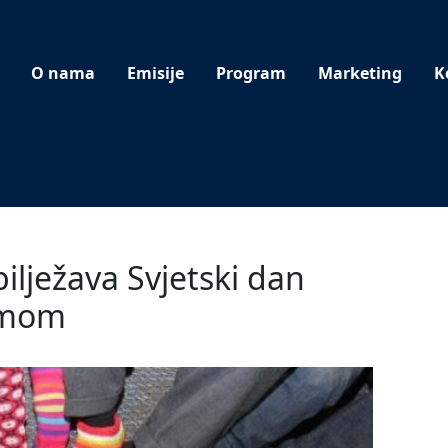
O nama
Emisije
Program
Marketing
K
lježava Svjetski dan
omom