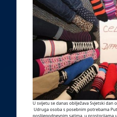
U svijetu se danas obilježava Svjetski d
Udruga osoba s posebnim potrebama Put u 
poslijepodnevnim satima, u prostorijama u