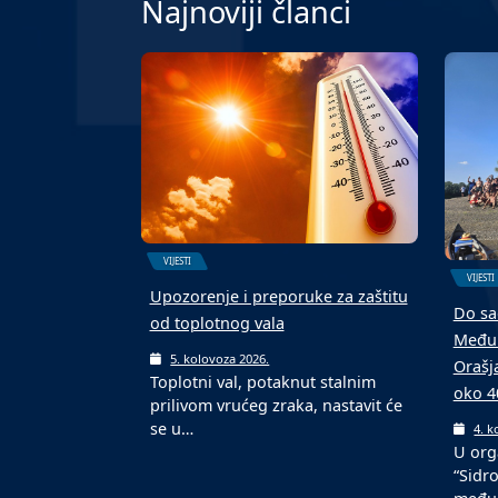
Najnoviji članci
VIJESTI
VIJESTI
Upozorenje i preporuke za zaštitu
Do sa
od toplotnog vala
Međun
5. kolovoza 2026.
Orašj
Toplotni val, potaknut stalnim
oko 4
prilivom vrućeg zraka, nastavit će
se u…
4. k
U org
“Sidr