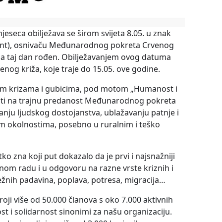
eseca obilježava se širom svijeta 8.05. u znak
ant), osnivaču Međunarodnog pokreta Crvenog
 na taj dan rođen. Obilježavanjem ovog datuma
enog križa, koje traje do 15.05. ove godine.
nim krizama i gubicima, pod motom „Humanost i
kazati na trajnu predanost Međunarodnog pokreta
nju ljudskog dostojanstva, ublažavanju patnje i
m okolnostima, posebno u ruralnim i teško
ko zna koji put dokazalo da je prvi i najsnažniji
nom radu i u odgovoru na razne vrste kriznih i
ježnih padavina, poplava, potresa, migracija…
oji više od 50.000 članova s oko 7.000 aktivnih
t i solidarnost sinonimi za našu organizaciju.