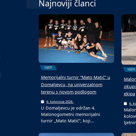
Najnoviji članci
VIJESTI
VIJESTI
Memorijalni turnir “Mato Matić” u
Malon
Domaljevcu, na univerzalnom
okupi