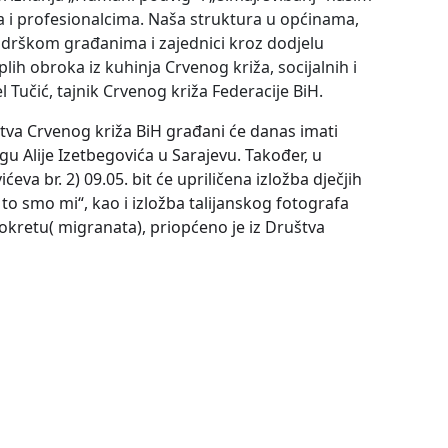
a i profesionalcima. Naša struktura u općinama,
odrškom građanima i zajednici kroz dodjelu
lih obroka iz kuhinja Crvenog križa, socijalnih i
 Tučić, tajnik Crvenog križa Federacije BiH.
štva Crvenog križa BiH građani će danas imati
gu Alije Izetbegovića u Sarajevu. Također, u
eva br. 2) 09.05. bit će upriličena izložba dječjih
o smo mi“, kao i izložba talijanskog fotografa
pokretu( migranata), priopćeno je iz Društva