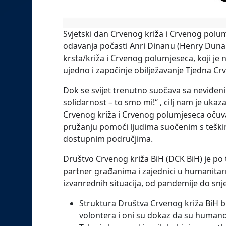
Svjetski dan Crvenog križa i Crvenog polumj
odavanja počasti Anri Dinanu (Henry Dun
krsta/križa i Crvenog polumjeseca, koji je
ujedno i započinje obilježavanje Tjedna Crv
Dok se svijet trenutno suočava sa neviđe
solidarnost – to smo mi!“ , cilj nam je u
Crvenog križa i Crvenog polumjeseca očuva
pružanju pomoći ljudima suočenim s teški
dostupnim područjima.
Društvo Crvenog križa BiH (DCK BiH) je po t
partner građanima i zajednici u humanitar
izvanrednih situacija, od pandemije do sn
Struktura Društva Crvenog križa BiH br
volontera i oni su dokaz da su humanos