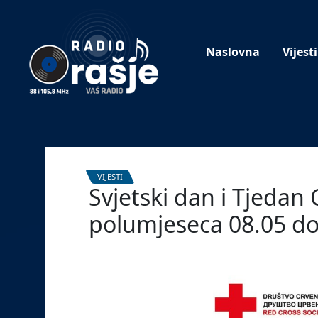
Welcome
to
our
Naslovna
Vijesti
website!
VIJESTI
Svjetski dan i Tjedan
polumjeseca 08.05 do
8. svibnja 2024.