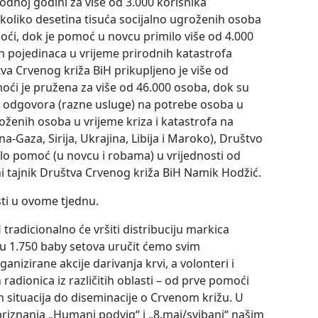
odnoj godini za više od 3.000 korisnika
ekoliko desetina tisuća socijalno ugroženih osoba
oći, dok je pomoć u novcu primilo više od 4.000
h pojedinaca u vrijeme prirodnih katastrofa
štva Crvenog križa BiH prikupljeno je više od
moći je pružena za više od 46.000 osoba, dok su
000 odgovora (razne usluge) na potrebe osoba u
ženih osoba u vrijeme kriza i katastrofa na
Gaza, Sirija, Ukrajina, Libija i Maroko), Društvo
vilo pomoć (u novcu i robama) u vrijednosti od
ni tajnik Društva Crvenog križa BiH Namik Hodžić.
sti u ovome tjednu.
tradicionalno će vršiti distribuciju markica
u 1.750 baby setova uručit ćemo svim
ganizirane akcije darivanja krvi, a volonteri i
 radionica iz različitih oblasti – od prve pomoći
 situacija do diseminacije o Crvenom križu. U
priznanja „Humani podvig“ i „8.maj/svibanj“ našim