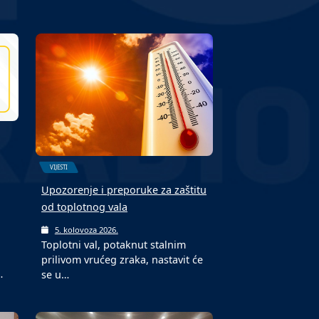
VIJESTI
Upozorenje i preporuke za zaštitu
od toplotnog vala