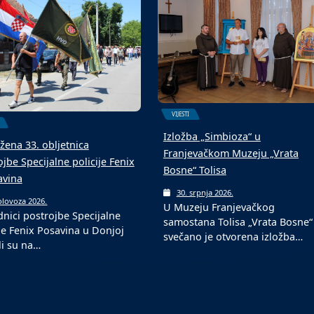
6. kolovoza 2026.
Fond za profesionalnu
olovoza 2026.
ogometni turniri u srpnju i
rehabilitaciju i zapošljavanje
ozu tradicionalni su među
osoba sa invaliditetom jučer je
im događajima…
VIJESTI
Izložba „Simbioza“ u
žena 33. obljetnica
Franjevačkom Muzeju „Vrata
jbe Specijalne policije Fenix
Bosne“ Tolisa
avina
30. srpnja 2026.
olovoza 2026.
U Muzeju Franjevačkog