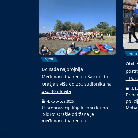
terenu s novom podlogom
ekipa
6. kolovoza 2026.
6. k
U Domaljevcu je održan 4.
Malon
Malonogometni memorijalni
kolov
turnir „Mato Matić“, koji…
ljetn
VIJESTI
VIJESTI
Obilje
Do sada najbrojnija
postro
Međunarodna regata Savom do
– Pos
Orašja s više od 250 sudionika na
3. k
oko 40 plovila