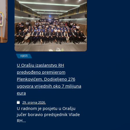
5. kolovoza 2026.
Toplotni val, potaknut stalnim
prilivom vrućeg zraka, nastavit će
…
se u…
VIJESTI
U Orašju izaslanstvo RH
predvođeno premijerom
Plenkovićem. Dodijeljeno 276
ugovora vrijednih oko 7 milijuna