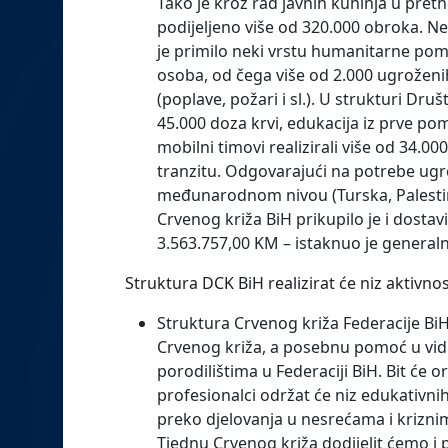
Tako je kroz rad javnih kuhinja u preth
podijeljeno više od 320.000 obroka. N
je primilo neki vrstu humanitarne pom
osoba, od čega više od 2.000 ugroženi
(poplave, požari i sl.). U strukturi Dru
45.000 doza krvi, edukacija iz prve po
mobilni timovi realizirali više od 34.
tranzitu. Odgovarajući na potrebe ugro
međunarodnom nivou (Turska, Palestina-
Crvenog križa BiH prikupilo je i dosta
3.563.757,00 KM – istaknuo je general
Struktura DCK BiH realizirat će niz aktivno
Struktura Crvenog križa Federacije BiH 
Crvenog križa, a posebnu pomoć u vid
porodilištima u Federaciji BiH. Bit će or
profesionalci održat će niz edukativnih
preko djelovanja u nesrećama i kriznim
Tjednu Crvenog križa dodijelit ćemo i 