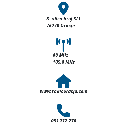
8. ulica broj 3/1
76270 Orašje
88 MHz
105,8 MHz
www.radioorasje.com
031 712 270