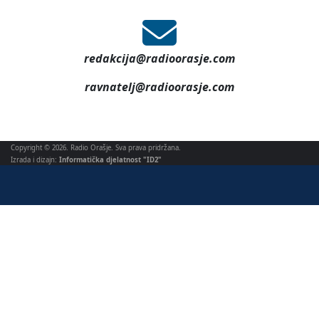
redakcija@radioorasje.com
ravnatelj@radioorasje.com
Copyright © 2026. Radio Orašje. Sva prava pridržana.
Izrada i dizajn:
Informatička djelatnost "ID2"