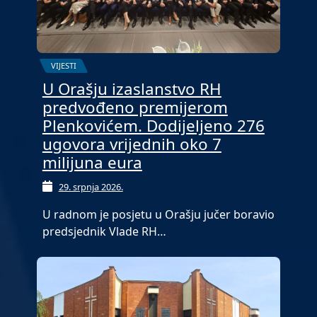
VIJESTI
U Orašju izaslanstvo RH
predvođeno premijerom
Plenkovićem. Dodijeljeno 276
ugovora vrijednih oko 7
milijuna eura
29. srpnja 2026.
U radnom je posjetu u Orašju jučer boravio
predsjednik Vlade RH…