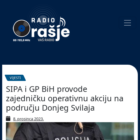
Welcome
to
our
website!
Pretraživanje
VIJESTI
SIPA i GP BiH provode
zajedničku operativnu akciju na
području Donjeg Svilaja
8. prosinca 2023.