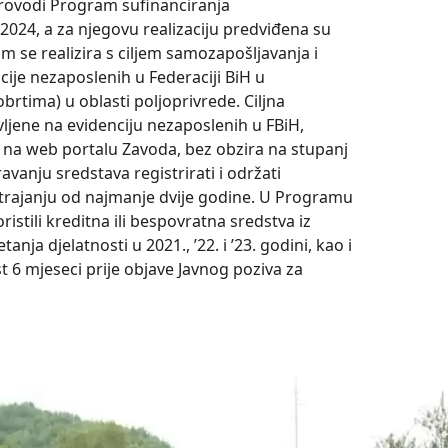
provodi Program sufinanciranja
2024, a za njegovu realizaciju predviđena su
m se realizira s ciljem samozapošljavanja i
ije nezaposlenih u Federaciji BiH u
rtima) u oblasti poljoprivrede. Ciljna
vljene na evidenciju nezaposlenih u FBiH,
 na web portalu Zavoda, bez obzira na stupanj
avanju sredstava registrirati i održati
 trajanju od najmanje dvije godine. U Programu
ristili kreditna ili bespovratna sredstva iz
anja djelatnosti u 2021., ’22. i ’23. godini, kao i
st 6 mjeseci prije objave Javnog poziva za