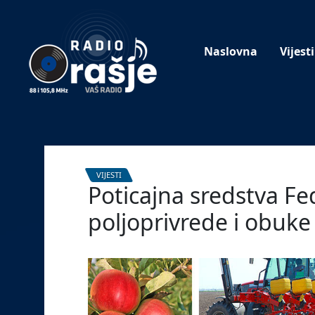
Welcome
to
our
Naslovna
Vijesti
website!
VIJESTI
Poticajna sredstva Fe
poljoprivrede i obuke
5. ožujka 2024.