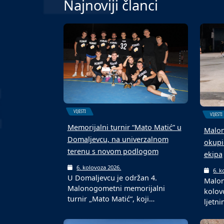
Najnoviji članci
VIJESTI
VIJESTI
Memorijalni turnir “Mato Matić” u
Malon
Domaljevcu, na univerzalnom
okupi