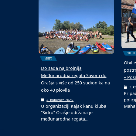
terenu s novom podlogom
ekipa
6. kolovoza 2026.
6. k
U Domaljevcu je održan 4.
Malon
Malonogometni memorijalni
kolov
turnir „Mato Matić“, koji…
ljetn
VIJESTI
VIJESTI
Obilje
Do sada najbrojnija
postro
Međunarodna regata Savom do
– Pos
Orašja s više od 250 sudionika na
3. k
oko 40 plovila