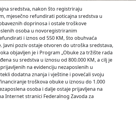
na sredstva, nakon što registriraju
m, mjesečno refundirati poticajna sredstva u
obaveznih doprinosa i ostale troškove
oslenih osoba u novoregistriranim
efundirati i iznos od 550 KM, što obuhvaća
. Javni poziv ostaje otvoren do utroška sredstava,
roka objavljen je i Program „Obuke za tržište rada
đena su sredstva u iznosu od 800.000 KM, a cilj je
prijavljenih na evidenciju nezaposlenih u
ekli dodatna znanja i vještine i povećali svoju
inanciranje troškova obuke u iznosu do 1.000
zaposlena osoba i dalje ostaje prijavljena na
i na Internet stranici Federalnog Zavoda za