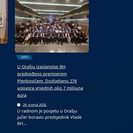
5. kolovoza 2026.
Toplotni val, potaknut stalnim
prilivom vrućeg zraka, nastavit će
…
se u…
VIJESTI
U Orašju izaslanstvo RH
predvođeno premijerom
Plenkovićem. Dodijeljeno 276
ugovora vrijednih oko 7 milijuna