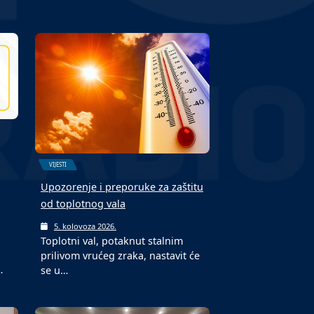
VIJESTI
Upozorenje i preporuke za zaštitu
od toplotnog vala