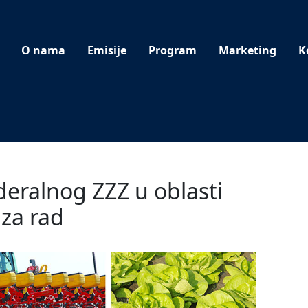
O nama
Emisije
Program
Marketing
K
deralnog ZZZ u oblasti
 za rad