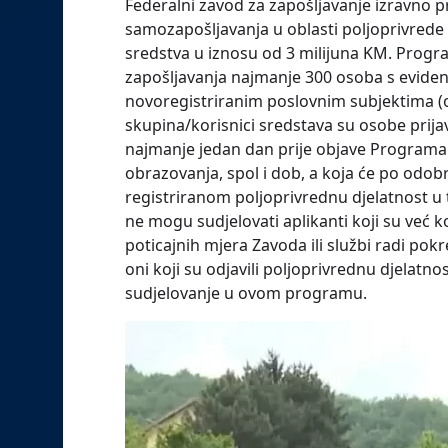
Federalni zavod za zapošljavanje izravno 
samozapošljavanja u oblasti poljoprivrede 
sredstva u iznosu od 3 milijuna KM. Progra
zapošljavanja najmanje 300 osoba s evidenc
novoregistriranim poslovnim subjektima (ob
skupina/korisnici sredstava su osobe prija
najmanje jedan dan prije objave Programa
obrazovanja, spol i dob, a koja će po odobr
registriranom poljoprivrednu djelatnost u
ne mogu sudjelovati aplikanti koji su već ko
poticajnih mjera Zavoda ili službi radi pokret
oni koji su odjavili poljoprivrednu djelatno
sudjelovanje u ovom programu.