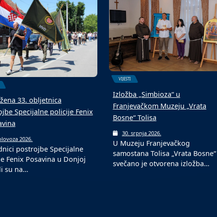
6. kolovoza 2026.
Fond za profesionalnu
olovoza 2026.
ogometni turniri u srpnju i
rehabilitaciju i zapošljavanje
ozu tradicionalni su među
osoba sa invaliditetom jučer je
im događajima…
VIJESTI
Izložba „Simbioza“ u
žena 33. obljetnica
Franjevačkom Muzeju „Vrata
jbe Specijalne policije Fenix
Bosne“ Tolisa
avina
30. srpnja 2026.
olovoza 2026.
U Muzeju Franjevačkog