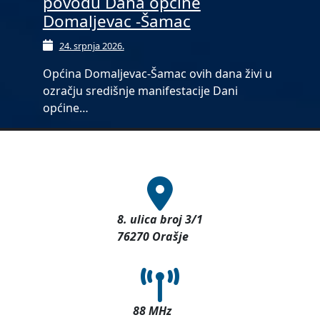
povodu Dana općine
Domaljevac -Šamac
24. srpnja 2026.
Općina Domaljevac-Šamac ovih dana živi u
ozračju središnje manifestacije Dani
općine…
8. ulica broj 3/1
76270 Orašje
88 MHz