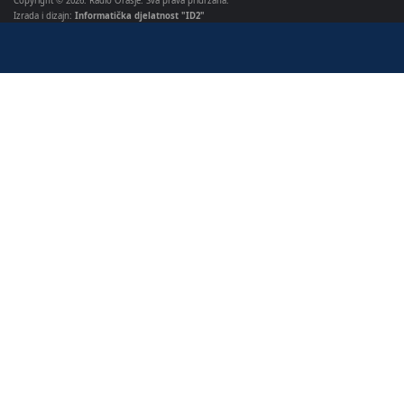
Copyright © 2026. Radio Orašje. Sva prava pridržana.
Izrada i dizajn:
Informatička djelatnost "ID2"