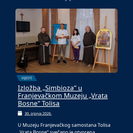
VIJESTI
Izložba „Simbioza“ u
Franjevačkom Muzeju „Vrata
Bosne“ Tolisa
30. srpnja 2026.
U Muzeju Franjevačkog samostana Tolisa
„Vrata Bosne“ svečano je otvorena