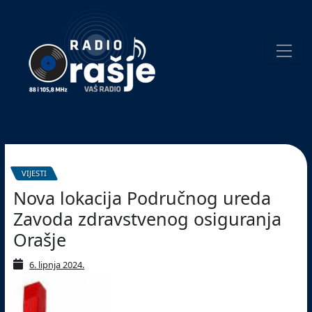
Welcome
to
our
website!
Pretraživanje
VIJESTI
Nova lokacija Područnog ureda
Zavoda zdravstvenog osiguranja
Orašje
6. lipnja 2024.