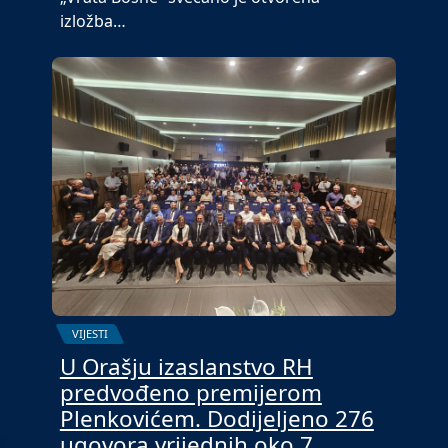
izložba…
VIJESTI
U Orašju izaslanstvo RH
predvođeno premijerom
Plenkovićem. Dodijeljeno 276
ugovora vrijednih oko 7