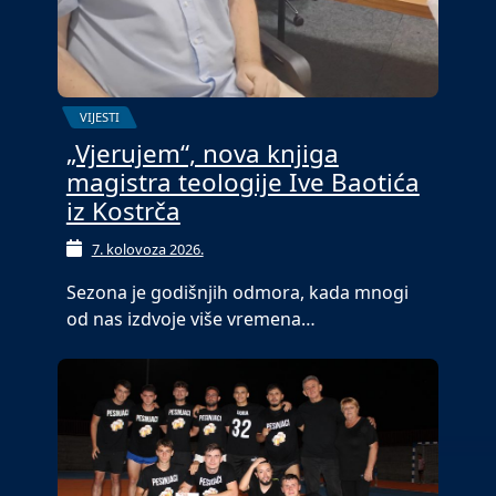
VIJESTI
„Vjerujem“, nova knjiga
magistra teologije Ive Baotića
iz Kostrča
7. kolovoza 2026.
Sezona je godišnjih odmora, kada mnogi
od nas izdvoje više vremena…