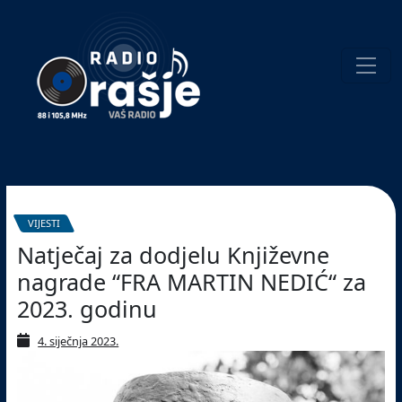
Welcome
to
our
website!
Pretraživanje
VIJESTI
Natječaj za dodjelu Književne
nagrade “FRA MARTIN NEDIĆ“ za
2023. godinu
4. siječnja 2023.