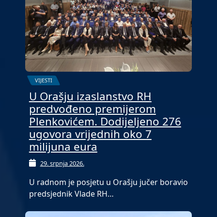
VIJESTI
U Orašju izaslanstvo RH
predvođeno premijerom
Plenkovićem. Dodijeljeno 276
ugovora vrijednih oko 7
milijuna eura
29. srpnja 2026.
U radnom je posjetu u Orašju jučer boravio
predsjednik Vlade RH…