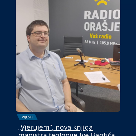
VIJESTI
„Vjerujem“, nova knjiga
magistra teologije Ive Baotića