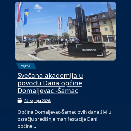
VIJESTI
Svečana akademija u
povodu Dana općine
Domaljevac -Šamac
24. srpnja 2026.
Općina Domaljevac-Šamac ovih dana živi u
ozračju središnje manifestacije Dani
općine…