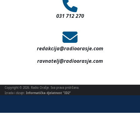
031 712 270
redakcija@radioorasje.com
ravnatelj@radioorasje.com
Copyright © 2026. Radio Orašje. Sva prava pridržana.
Izrada i dizajn:
Informatička djelatnost "ID2"